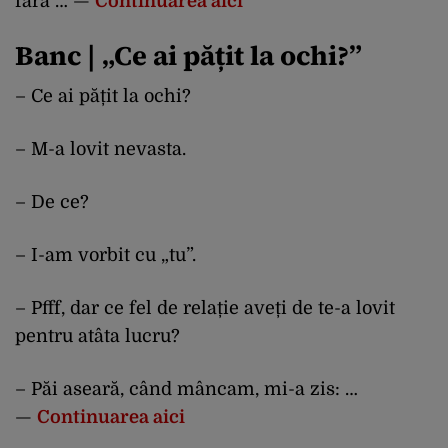
fără … —
Continuarea aici
Banc | „Ce ai pățit la ochi?”
– Ce ai pățit la ochi?
– M-a lovit nevasta.
– De ce?
– I-am vorbit cu „tu”.
– Pfff, dar ce fel de relație aveți de te-a lovit
pentru atâta lucru?
– Păi aseară, când mâncam, mi-a zis: …
—
Continuarea aici