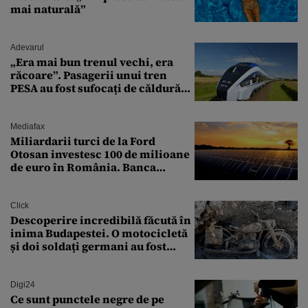
mai naturală”
Adevarul
„Era mai bun trenul vechi, era
răcoare”. Pasagerii unui tren
PESA au fost sufocați de căldură
pe ruta București-Constanța
Mediafax
Miliardarii turci de la Ford
Otosan investesc 100 de milioane
de euro în România. Banca
Transilvania le acordă o
finanțare uriașă
Click
Descoperire incredibilă făcută în
inima Budapestei. O motocicletă
și doi soldați germani au fost
găsiți în Dunăre
Digi24
Ce sunt punctele negre de pe