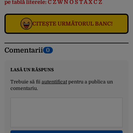
pe tablă literele: C Z W N O S T A X C Z
CITEȘTE URMĂTORUL BANC!
Comentarii
0
LASĂ UN RĂSPUNS
Trebuie să fii
autentificat
pentru a publica un
comentariu.