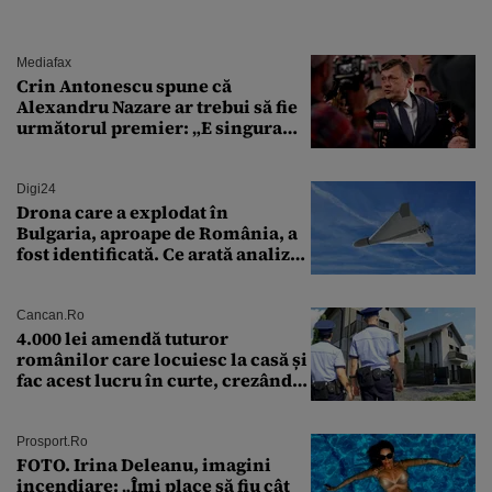
Mediafax
Crin Antonescu spune că
Alexandru Nazare ar trebui să fie
următorul premier: „E singura
soluție”
Digi24
Drona care a explodat în
Bulgaria, aproape de România, a
fost identificată. Ce arată analiza
preliminară a epavei
Cancan.ro
4.000 lei amendă tuturor
românilor care locuiesc la casă și
fac acest lucru în curte, crezând
că nu îi vede nimeni
Prosport.ro
FOTO. Irina Deleanu, imagini
incendiare: „Îmi place să fiu cât