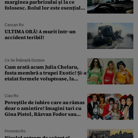
marginea parbrizului și la ce
folosesc. Rolul lor este esențial
pentru siguranța mașinii
Cancan.ro
ULTIMA ORĂ! A murit într-un
accident teribil!
Ce Se Întâmplă Doctore
Cum arată acum Julia Chelaru,
fosta membră a trupei Exotic! Și-a
etalat formele voluptoase, la
aproape 50 de ani
Ciao.ro
Poveştile de iubire care au rămas
doar o amintire! Imagini tari cu
Gina Pistol, Răzvan Fodor sau
Andra Măruţă şi foştii parteneri
Promotor.ro
Nivelul extrem de scăzut al