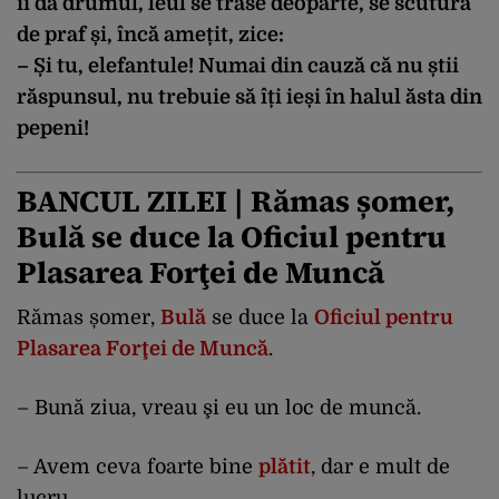
îi dă drumul, leul se trase deoparte, se scutură
de praf și, încă amețit, zice:
– Și tu, elefantule! Numai din cauză că nu știi
răspunsul, nu trebuie să îți ieși în halul ăsta din
pepeni!
BANCUL ZILEI | Rămas șomer,
Bulă se duce la Oficiul pentru
Plasarea Forţei de Muncă
Rămas șomer,
Bulă
se duce la
Oficiul pentru
Plasarea Forţei de Muncă
.
– Bună ziua, vreau şi eu un loc de muncă.
– Avem ceva foarte bine
plătit
, dar e mult de
lucru.