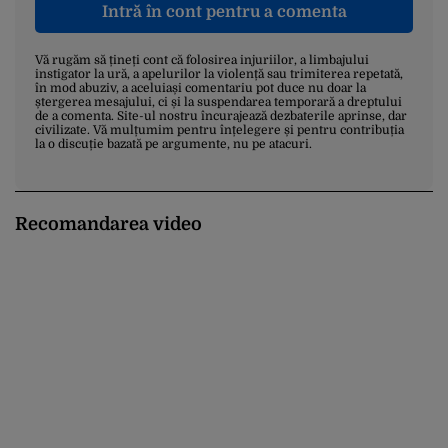
Intră în cont pentru a comenta
Vă rugăm să țineți cont că folosirea injuriilor, a limbajului
instigator la ură, a apelurilor la violență sau trimiterea repetată,
în mod abuziv, a aceluiași comentariu pot duce nu doar la
ștergerea mesajului, ci și la suspendarea temporară a dreptului
de a comenta. Site-ul nostru încurajează dezbaterile aprinse, dar
civilizate. Vă mulțumim pentru înțelegere și pentru contribuția
la o discuție bazată pe argumente, nu pe atacuri.
Recomandarea video