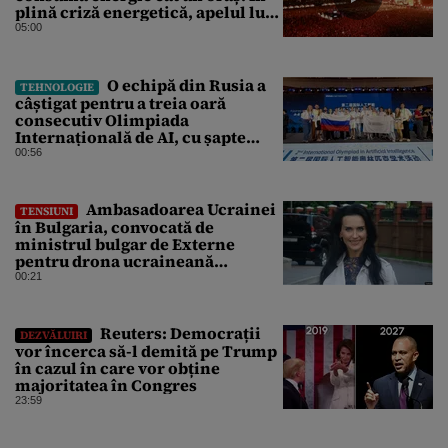
plină criză energetică, apelul lui
Bolojan de economisire a
05:00
energiei nu s-a auzit la Cluj, în
orașul condus de colegul de
partid, Emil Boc
O echipă din Rusia a
TEHNOLOGIE
câștigat pentru a treia oară
consecutiv Olimpiada
Internațională de AI, cu șapte
medalii din aur și una de bronz
00:56
Ambasadoarea Ucrainei
TENSIUNI
în Bulgaria, convocată de
ministrul bulgar de Externe
pentru drona ucraineană
prăbușită în apropierea
00:21
infrastructurii critice
Reuters: Democrații
DEZVĂLUIRI
vor încerca să-l demită pe Trump
în cazul în care vor obține
majoritatea în Congres
23:59