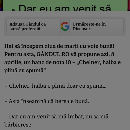
Adaugă Gândul ca
Urmărește-ne în
sursă preferată
Discover
Hai să începem ziua de marți cu voie bună!
Pentru asta, GÂNDUL.RO vă propune azi, 8
aprilie, un banc de nota 10 – „
Chelner, halba e
plină cu spumă”
.
– Chelner, halba e plină doar cu spumă…
– Asta înseamnă că berea e bună.
– Dar eu am venit să mă îmbăt, nu să mă
bărbieresc.