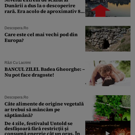
Dunării a dus la o descoperire
rară. Era acolo de aproximativ 80
de ani
Descopera.ro
Care este cel mai vechi pod din
Europa?
Râzi Cu Lacrimi
BANCUL ZILEI. Badea Gheorghe: –
Nu pot face dragoste!
Descopera.ro
Câte alimente de origine vegetală
ar trebui să mâncăm pe
săptămână?
De 4 zile, festivalul Untold se
desfășoară fără restricții și
consumă energie cât un oraș. În