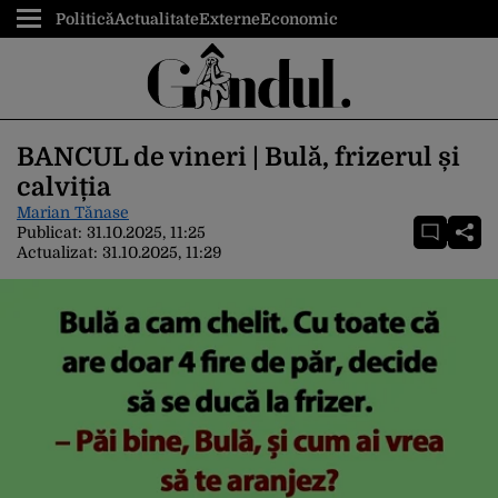
Politică
Actualitate
Externe
Economic
BANCUL de vineri | Bulă, frizerul și
calviția
Marian Tănase
Publicat:
31.10.2025, 11:25
Actualizat:
31.10.2025, 11:29