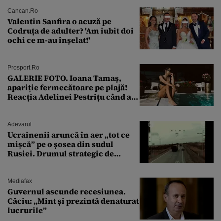
Cancan.ro
Valentin Sanfira o acuză pe
Codruța de adulter? 'Am iubit doi
ochi ce m-au înșelat!'
Prosport.ro
GALERIE FOTO. Ioana Tamaş,
apariție fermecătoare pe plajă!
Reacția Adelinei Pestrițu când a
văzut-o
Adevarul
Ucrainenii aruncă în aer „tot ce
mișcă” pe o șosea din sudul
Rusiei. Drumul strategic de
aprovizionare către Crimeea este
controlat complet
Mediafax
Guvernul ascunde recesiunea.
Câciu: „Mint și prezintă denaturat
lucrurile”