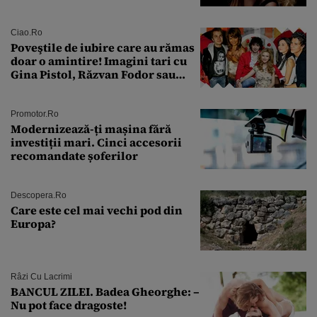
condamnată la închisoare cu
suspendare. Ce acuzații i se aduc
Ciao.ro
Poveştile de iubire care au rămas
doar o amintire! Imagini tari cu
Gina Pistol, Răzvan Fodor sau
Andra Măruţă şi foştii parteneri
Promotor.ro
Modernizează-ți mașina fără
investiții mari. Cinci accesorii
recomandate șoferilor
Descopera.ro
Care este cel mai vechi pod din
Europa?
Râzi Cu Lacrimi
BANCUL ZILEI. Badea Gheorghe: –
Nu pot face dragoste!