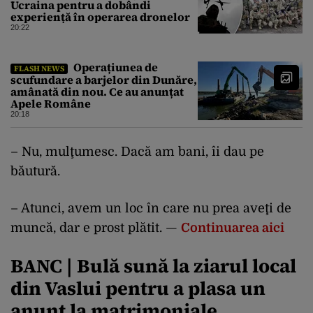
Ucraina pentru a dobândi
experiență în operarea dronelor
20:22
Operațiunea de
FLASH NEWS
scufundare a barjelor din Dunăre,
amânată din nou. Ce au anunțat
Apele Române
20:18
– Nu, mulţumesc. Dacă am bani, îi dau pe
băutură.
– Atunci, avem un loc în care nu prea aveţi de
muncă, dar e prost plătit. —
Continuarea aici
BANC | Bulă sună la ziarul local
din Vaslui pentru a plasa un
anunţ la matrimoniale