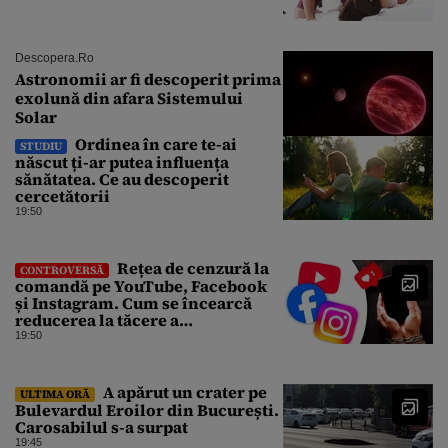
Descopera.ro
Astronomii ar fi descoperit prima
exolună din afara Sistemului
Solar
Ordinea în care te-ai
STUDIU
născut ți-ar putea influența
sănătatea. Ce au descoperit
cercetătorii
19:50
Rețea de cenzură la
CONTROVERSĂ
comandă pe YouTube, Facebook
și Instagram. Cum se încearcă
reducerea la tăcere a
investigațiilor de presă de pe
19:50
social media
A apărut un crater pe
ULTIMA ORĂ
Bulevardul Eroilor din București.
Carosabilul s-a surpat
19:45