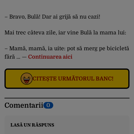
– Bravo, Bulă! Dar ai grijă să nu cazi!
Mai trec câteva zile, iar vine Bulă la mama lui:
– Mamă, mamă, ia uite: pot să merg pe bicicletă
fără … —
Continuarea aici
CITEȘTE URMĂTORUL BANC!
Comentarii
0
LASĂ UN RĂSPUNS