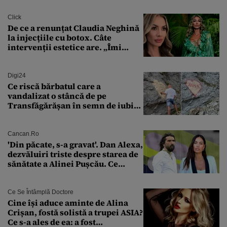
Click
De ce a renunțat Claudia Neghină
la injecțiile cu botox. Câte
intervenții estetice are. „Îmi
îngheață fața”
Digi24
Ce riscă bărbatul care a
vandalizat o stâncă de pe
Transfăgărășan în semn de iubire
față de „Anna”
Cancan.ro
'Din păcate, s-a gravat'. Dan Alexa,
dezvăluiri triste despre starea de
sănătate a Alinei Pușcău. Ce
discuție au avut cu două zile în
urmă
Ce Se Întâmplă Doctore
Cine își aduce aminte de Alina
Crișan, fostă solistă a trupei ASIA?
Ce s-a ales de ea: a fost