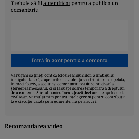
Trebuie să fii
autentificat
pentru a publica un
comentariu.
Intră în cont pentru a comenta
Vă rugăm să țineți cont că folosirea injuriilor, a limbajului
instigator la ură, a apelurilor la violență sau trimiterea repetată,
în mod abuziv, a aceluiași comentariu pot duce nu doar la
ștergerea mesajului, ci și la suspendarea temporară a dreptului
de a comenta. Site-ul nostru încurajează dezbaterile aprinse, dar
civilizate. Vă mulțumim pentru înțelegere și pentru contribuția
la o discuție bazată pe argumente, nu pe atacuri.
Recomandarea video