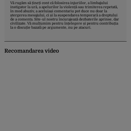
Vă rugăm să țineți cont că folosirea injuriilor, a limbajului
instigator la ură, a apelurilor la violență sau trimiterea repetată,
în mod abuziv, a aceluiași comentariu pot duce nu doar la
ștergerea mesajului, ci și la suspendarea temporară a dreptului
de a comenta. Site-ul nostru încurajează dezbaterile aprinse, dar
civilizate. Vă mulțumim pentru înțelegere și pentru contribuția
la o discuție bazată pe argumente, nu pe atacuri.
Recomandarea video