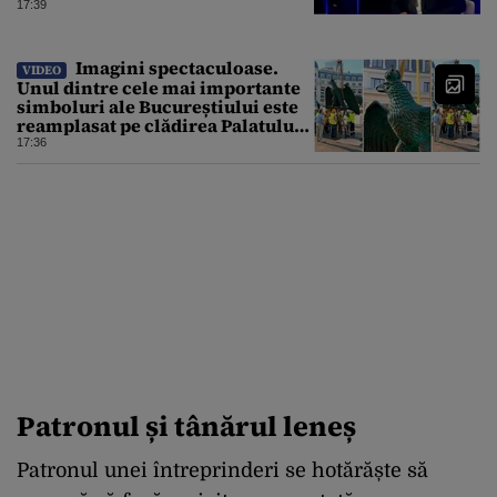
17:39
Imagini spectaculoase.
VIDEO
Unul dintre cele mai importante
simboluri ale Bucureștiului este
reamplasat pe clădirea Palatului
Universității
17:36
Patronul și tânărul leneș
Patronul unei întreprinderi se hotărăște să