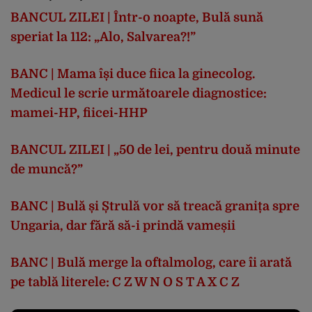
BANCUL ZILEI | Într-o noapte, Bulă sună
speriat la 112: „Alo, Salvarea?!”
BANC | Mama își duce fiica la ginecolog.
Medicul le scrie următoarele diagnostice:
mamei-HP, fiicei-HHP
BANCUL ZILEI | „50 de lei, pentru două minute
de muncă?”
BANC | Bulă și Ștrulă vor să treacă granița spre
Ungaria, dar fără să-i prindă vameșii
BANC | Bulă merge la oftalmolog, care îi arată
pe tablă literele: C Z W N O S T A X C Z