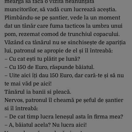
meargă să facă o vizita neanunțată
muncitorilor, să vadă cum lucrează aceștia.
Plimbându-se pe șantier, vede la un moment
dat un tânăr care fuma tacticos la umbra unui
pom, rezemat comod de trunchiul copacului.
Văzând ca tânărul nu se sinchisește de apariția
lui, patronul se apropie de el și îl întreabă:
– Cu cat ești tu plătit pe lună?
– Cu 150 de Euro, răspunde băiatul.
– Uite aici îți dau 150 Euro, dar cară-te și să nu
te mai văd pe aici!
Tânărul ia banii si pleacă.
Nervos, patronul îl cheamă pe șeful de șantier
si îl întreabă:
– De cat timp lucra leneșul asta în firma mea?
– A, băiatul acela? Nu lucra aici!