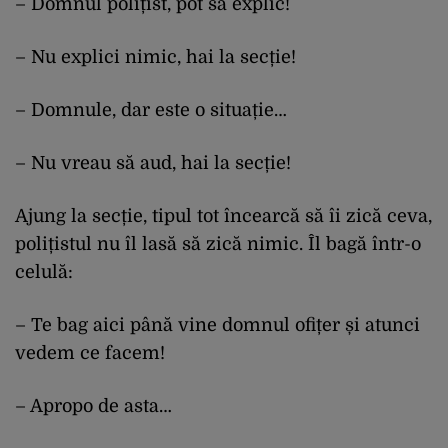
– Domnul polițist, pot să explic!
– Nu explici nimic, hai la secție!
– Domnule, dar este o situație…
– Nu vreau să aud, hai la secție!
Ajung la secție, tipul tot încearcă să îi zică ceva,
polițistul nu îl lasă să zică nimic. Îl bagă într-o
celulă:
– Te bag aici până vine domnul ofițer și atunci
vedem ce facem!
– Apropo de asta…