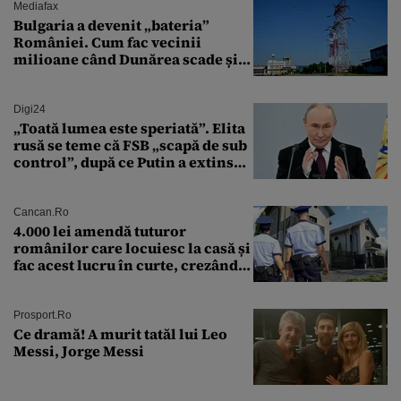
Mediafax
Bulgaria a devenit „bateria”
României. Cum fac vecinii
milioane când Dunărea scade și
Cernavodă produce puțin
Digi24
„Toată lumea este speriată”. Elita
rusă se teme că FSB „scapă de sub
control”, după ce Putin a extins
puterea serviciului
Cancan.ro
4.000 lei amendă tuturor
românilor care locuiesc la casă și
fac acest lucru în curte, crezând
că nu îi vede nimeni
Prosport.ro
Ce dramă! A murit tatăl lui Leo
Messi, Jorge Messi