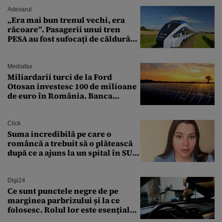
Adevarul
„Era mai bun trenul vechi, era
răcoare”. Pasagerii unui tren
PESA au fost sufocați de căldură
pe ruta București-Constanța
Mediafax
Miliardarii turci de la Ford
Otosan investesc 100 de milioane
de euro în România. Banca
Transilvania le acordă o
finanțare uriașă
Click
Suma incredibilă pe care o
româncă a trebuit să o plătească
după ce a ajuns la un spital în SUA:
„Asta este America”
Digi24
Ce sunt punctele negre de pe
marginea parbrizului și la ce
folosesc. Rolul lor este esențial
pentru siguranța mașinii