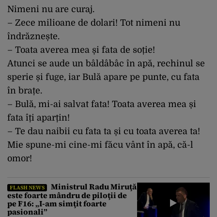
Nimeni nu are curaj.
– Zece milioane de dolari! Tot nimeni nu
îndrăznește.
– Toata averea mea și fata de soție!
Atunci se aude un bâldâbâc în apă, rechinul se
sperie și fuge, iar Bulă apare pe punte, cu fata
în brațe.
– Bulă, mi-ai salvat fata! Toata averea mea și
fata îți aparțin!
– Te dau naibii cu fata ta și cu toata averea ta!
Mie spune-mi cine-mi făcu vânt în apă, că-l
omor!
Ministrul Radu Miruţă
FLASH NEWS
este foarte mândru de piloţii de
pe F16: „I-am simţit foarte
pasionali”