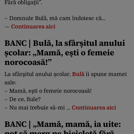
Fără obligaţii”.
– Domnule Bulă, mă cam îndoiesc că…
—
Continuarea aici
BANC | Bulă, la sfârşitul anului
școlar: „Mamă, eşti o femeie
norocoasă!”
La sfârşitul anului școlar,
Bulă
îi spune mamei
sale:
– Mamă, eşti o femeie norocoasă!
– De ce, fiule?
– Nu mai trebuie să-mi …
Continuarea aici
BANC | „Mamă, mamă, ia uite:
pot să merg pe bicicletă fără