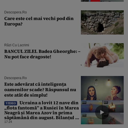
de ani
Descopera.ro
Care este cel mai vechi pod din
Europa?
Râzi Cu Lacrimi
BANCUL ZILEI. Badea Gheorghe: –
Nu pot face dragoste!
Descopera.ro
Este adevărat că inteligența
oamenilor scade? Răspunsul nu
este atât de simplu!
Ucraina a lovit 12 nave din
VIDEO
„flota fantomă” a Rusiei în Marea
Neagră și Marea Azov în prima
săptămână din august. Bilanțul a
ajuns la 218
17:24