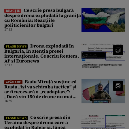
Ce scrie presa bulgară
REACȚIE
despre drona explodată la granița
cu România: Reacțiile
politicienilor bulgari
17:22
Drona explodată în
FLASH NEWS
Bulgaria, în atenția presei
internaționale. Ce scriu Reuters,
AP și Euronews
17:17
Radu Miruță susține că
APĂRARE
Rusia „își va schimba tactica” și
ar fi necesară o „readaptare”:
„Dacă vin 150 de drone nu mai
suntem pe timp de pace”
16:50
Ce scrie presa din
FLASH NEWS
Ucraina despre drona care a
explodat în Bulgaria, lângă