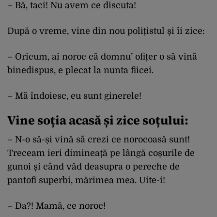
– Bă, taci! Nu avem ce discuta!
După o vreme, vine din nou polițistul și îi zice:
– Oricum, ai noroc că domnu’ ofițer o să vină
binedispus, e plecat la nunta fiicei.
– Mă îndoiesc, eu sunt ginerele!
Vine soția acasă și zice soțului:
– N-o să-și vină să crezi ce norocoasă sunt!
Treceam ieri dimineață pe lângă coșurile de
gunoi și când văd deasupra o pereche de
pantofi superbi, mărimea mea. Uite-i!
– Da?! Mamă, ce noroc!