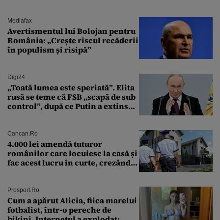
Mediafax
Avertismentul lui Bolojan pentru
România: „Crește riscul recăderii
în populism și risipă”
Digi24
„Toată lumea este speriată”. Elita
rusă se teme că FSB „scapă de sub
control”, după ce Putin a extins
puterea serviciului
Cancan.ro
4.000 lei amendă tuturor
românilor care locuiesc la casă și
fac acest lucru în curte, crezând
că nu îi vede nimeni
Prosport.ro
Cum a apărut Alicia, fiica marelui
fotbalist, într-o pereche de
bikini. Internetul a explodat: