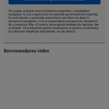
Vă rugăm să țineți cont că folosirea injuriilor, a limbajului
instigator la ură, a apelurilor la violență sau trimiterea repetată,
în mod abuziv, a aceluiași comentariu pot duce nu doar la
ștergerea mesajului, ci și la suspendarea temporară a dreptului
de a comenta. Site-ul nostru încurajează dezbaterile aprinse, dar
civilizate. Vă mulțumim pentru înțelegere și pentru contribuția
la o discuție bazată pe argumente, nu pe atacuri.
Recomandarea video