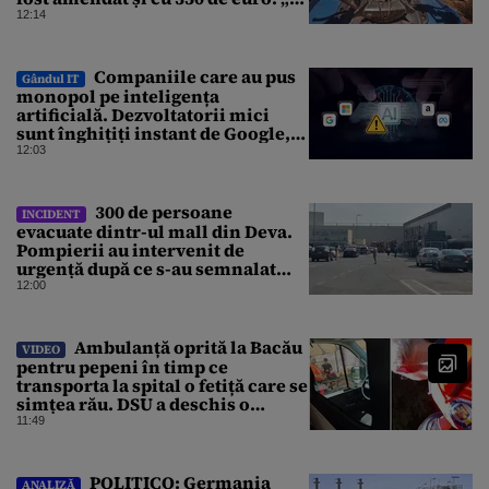
se pare normal?”
12:14
Companiile care au pus
Gândul IT
monopol pe inteligența
artificială. Dezvoltatorii mici
sunt înghițiți instant de Google,
Amazon sau Microsoft
12:03
300 de persoane
INCIDENT
evacuate dintr-ul mall din Deva.
Pompierii au intervenit de
urgență după ce s-au semnalat
degajări mari de fum
12:00
Ambulanță oprită la Bacău
VIDEO
pentru pepeni în timp ce
transporta la spital o fetiță care se
simțea rău. DSU a deschis o
anchetă
11:49
POLITICO: Germania
ANALIZĂ