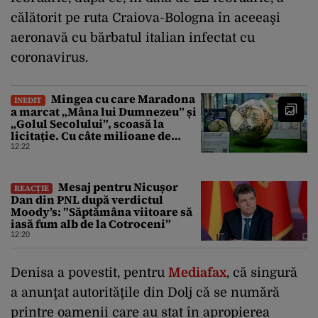
călătorit pe ruta Craiova-Bologna în aceeaşi
aeronavă cu bărbatul italian infectat cu
coronavirus.
Mingea cu care Maradona
INEDIT
a marcat „Mâna lui Dumnezeu” și
„Golul Secolului”, scoasă la
licitație. Cu câte milioane de
dolari ar putea fi vândută
12:22
Mesaj pentru Nicușor
REACȚIE
Dan din PNL după verdictul
Moody’s: ”Săptămâna viitoare să
iasă fum alb de la Cotroceni”
12:20
Denisa a povestit, pentru
Mediafax
, că singură
a anunţat autorităţile din Dolj că se numără
printre oamenii care au stat în apropierea