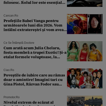
folosesc. Rolul lor este esențial
pentru siguranța mașinii
Cancan.ro
Profețiile Babei Vanga pentru
următoarele luni din 2026. Vom
întâlni extratereștri și vom avea
un nou conflict global
Ce Se Întâmplă Doctore
Cum arată acum Julia Chelaru,
fosta membră a trupei Exotic! Și-a
etalat formele voluptoase, la
aproape 50 de ani
Ciao.ro
Poveştile de iubire care au rămas
doar o amintire! Imagini tari cu
Gina Pistol, Răzvan Fodor sau
Andra Măruţă şi foştii parteneri
Promotor.ro
Nivelul extrem de scăzut al