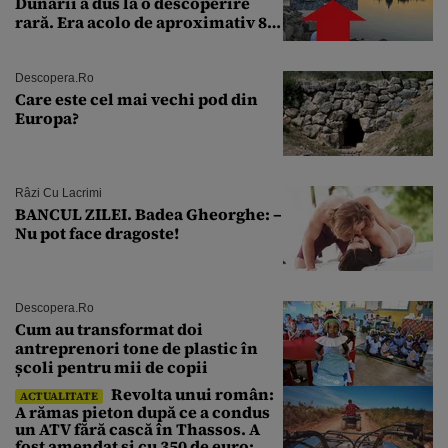
Dunării a dus la o descoperire
rară. Era acolo de aproximativ 80
de ani
Descopera.ro
Care este cel mai vechi pod din
Europa?
Râzi Cu Lacrimi
BANCUL ZILEI. Badea Gheorghe: –
Nu pot face dragoste!
Descopera.ro
Cum au transformat doi
antreprenori tone de plastic în
școli pentru mii de copii
Revolta unui român:
ACTUALITATE
A rămas pieton după ce a condus
un ATV fără cască în Thassos. A
fost amendat și cu 350 de euro: „Vi