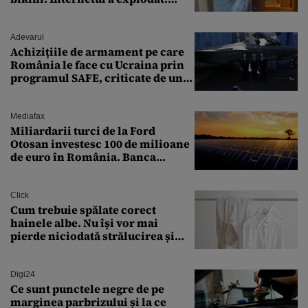
„Zeiță superbă!”
Adevarul
Achizițiile de armament pe care
România le face cu Ucraina prin
programul SAFE, criticate de un
expert în securitate: „Nu știm ce
arme ne trebuie”
Mediafax
Miliardarii turci de la Ford
Otosan investesc 100 de milioane
de euro în România. Banca
Transilvania le acordă o
finanțare uriașă
Click
Cum trebuie spălate corect
hainele albe. Nu își vor mai
pierde niciodată strălucirea și
culoarea intensă
Digi24
Ce sunt punctele negre de pe
marginea parbrizului și la ce