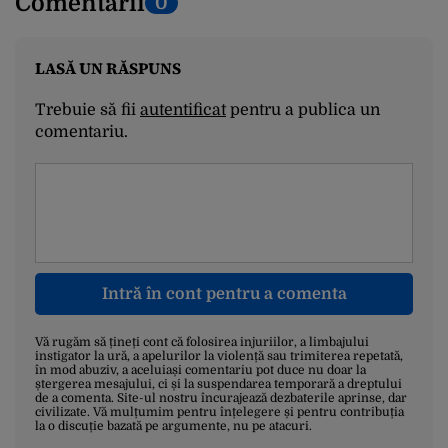
Comentarii
0
LASĂ UN RĂSPUNS
Trebuie să fii
autentificat
pentru a publica un
comentariu.
Intră în cont pentru a comenta
Vă rugăm să țineți cont că folosirea injuriilor, a limbajului
instigator la ură, a apelurilor la violență sau trimiterea repetată,
în mod abuziv, a aceluiași comentariu pot duce nu doar la
ștergerea mesajului, ci și la suspendarea temporară a dreptului
de a comenta. Site-ul nostru încurajează dezbaterile aprinse, dar
civilizate. Vă mulțumim pentru înțelegere și pentru contribuția
la o discuție bazată pe argumente, nu pe atacuri.