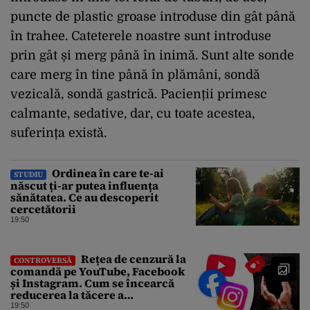
puncte de plastic groase introduse din gât până
în trahee. Cateterele noastre sunt introduse
prin gât și merg până în inimă. Sunt alte sonde
care merg în tine până în plămâni, sondă
vezicală, sondă gastrică. Pacienții primesc
calmante, sedative, dar, cu toate acestea,
suferința există.
Ordinea în care te-ai
STUDIU
născut ți-ar putea influența
sănătatea. Ce au descoperit
cercetătorii
19:50
Rețea de cenzură la
CONTROVERSĂ
comandă pe YouTube, Facebook
și Instagram. Cum se încearcă
reducerea la tăcere a
investigațiilor de presă de pe
19:50