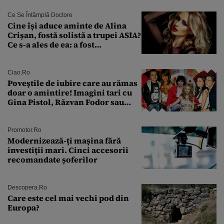
urmă
Ce Se Întâmplă Doctore
Cine își aduce aminte de Alina
Crișan, fostă solistă a trupei ASIA?
Ce s-a ales de ea: a fost
condamnată la închisoare cu
suspendare. Ce acuzații i se aduc
Ciao.ro
Poveştile de iubire care au rămas
doar o amintire! Imagini tari cu
Gina Pistol, Răzvan Fodor sau
Andra Măruţă şi foştii parteneri
Promotor.ro
Modernizează-ți mașina fără
investiții mari. Cinci accesorii
recomandate șoferilor
Descopera.ro
Care este cel mai vechi pod din
Europa?