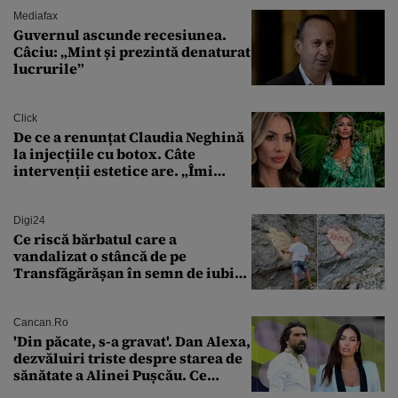
Mediafax
Guvernul ascunde recesiunea.
Câciu: „Mint și prezintă denaturat
lucrurile”
Click
De ce a renunțat Claudia Neghină
la injecțiile cu botox. Câte
intervenții estetice are. „Îmi
îngheață fața”
Digi24
Ce riscă bărbatul care a
vandalizat o stâncă de pe
Transfăgărășan în semn de iubire
față de „Anna”
Cancan.ro
'Din păcate, s-a gravat'. Dan Alexa,
dezvăluiri triste despre starea de
sănătate a Alinei Pușcău. Ce
discuție au avut cu două zile în