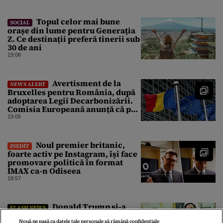
Topul celor mai bune
SOCIAL
orașe din lume pentru Generația
Z. Ce destinații preferă tinerii sub
30 de ani
19:06
Avertisment de la
NEWS ALERT
Bruxelles pentru România, după
adoptarea Legii Decarbonizării.
Comisia Europeană anunță că pot
fi „consecințe financiare”
19:05
Noul premier britanic,
INEDIT
foarte activ pe Instagram, își face
promovare politică în format
IMAX ca-n Odiseea
18:57
Donald Trump și-a
FLASH NEWS
ales succesorul pentru Casa Albă.
Nouă ne pasă ca datele tale personale să rămână confidențiale