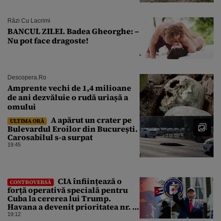
Râzi Cu Lacrimi
BANCUL ZILEI. Badea Gheorghe: –
Nu pot face dragoste!
Descopera.ro
Amprente vechi de 1,4 milioane
de ani dezvăluie o rudă uriașă a
omului
A apărut un crater pe
ULTIMA ORĂ
Bulevardul Eroilor din București.
Carosabilul s-a surpat
19:45
CIA înființează o
CONTROVERSĂ
forță operativă specială pentru
Cuba la cererea lui Trump.
Havana a devenit prioritatea nr. 1
alături de China, Iran și Rusia
19:12