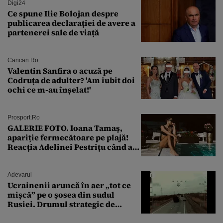
Digi24
Ce spune Ilie Bolojan despre
publicarea declarației de avere a
partenerei sale de viață
Cancan.ro
Valentin Sanfira o acuză pe
Codruța de adulter? 'Am iubit doi
ochi ce m-au înșelat!'
Prosport.ro
GALERIE FOTO. Ioana Tamaş,
apariție fermecătoare pe plajă!
Reacția Adelinei Pestrițu când a
văzut-o
Adevarul
Ucrainenii aruncă în aer „tot ce
mișcă” pe o șosea din sudul
Rusiei. Drumul strategic de
aprovizionare către Crimeea este
controlat complet