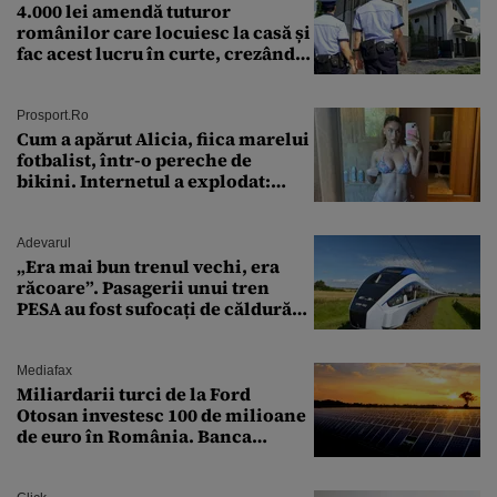
4.000 lei amendă tuturor
românilor care locuiesc la casă și
fac acest lucru în curte, crezând
că nu îi vede nimeni
Prosport.ro
Cum a apărut Alicia, fiica marelui
fotbalist, într-o pereche de
bikini. Internetul a explodat:
„Zeiță superbă!”
Adevarul
„Era mai bun trenul vechi, era
răcoare”. Pasagerii unui tren
PESA au fost sufocați de căldură
pe ruta București-Constanța
Mediafax
Miliardarii turci de la Ford
Otosan investesc 100 de milioane
de euro în România. Banca
Transilvania le acordă o
finanțare uriașă