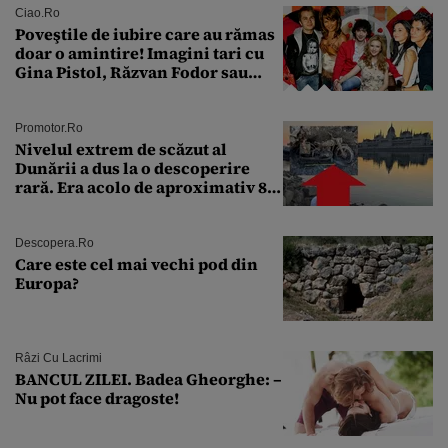
Ciao.ro
Poveştile de iubire care au rămas
doar o amintire! Imagini tari cu
Gina Pistol, Răzvan Fodor sau
Andra Măruţă şi foştii parteneri
Promotor.ro
Nivelul extrem de scăzut al
Dunării a dus la o descoperire
rară. Era acolo de aproximativ 80
de ani
Descopera.ro
Care este cel mai vechi pod din
Europa?
Râzi Cu Lacrimi
BANCUL ZILEI. Badea Gheorghe: –
Nu pot face dragoste!