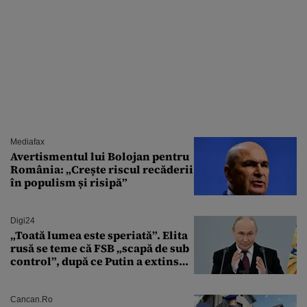
Mediafax
Avertismentul lui Bolojan pentru
România: „Crește riscul recăderii
în populism și risipă”
Digi24
„Toată lumea este speriată”. Elita
rusă se teme că FSB „scapă de sub
control”, după ce Putin a extins
puterea serviciului
Cancan.ro