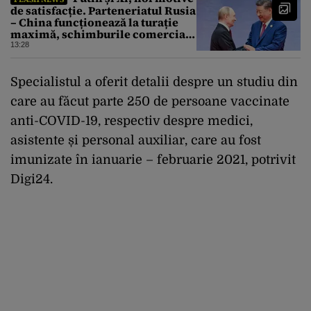
de satisfacție. Parteneriatul Rusia
– China funcționează la turație
maximă, schimburile comerciale
ating niveluri record
13:28
Specialistul a oferit detalii despre un studiu din
care au făcut parte 250 de persoane vaccinate
anti-COVID-19, respectiv despre medici,
asistente și personal auxiliar, care au fost
imunizate în ianuarie – februarie 2021, potrivit
Digi24.