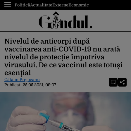
Politică
Actualitate
Externe
Economic
Nivelul de anticorpi după
vaccinarea anti-COVID-19 nu arată
nivelul de protecție împotriva
virusului. De ce vaccinul este totuși
esențial
Cătălin Prejbeanu
Publicat:
25.05.2021, 09:07