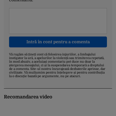
Intră în cont pentru a comenta
Vă rugăm să țineți cont că folosirea injuriilor, a limbajului
instigator la ură, a apelurilor la violență sau trimiterea repetată,
în mod abuziv, a aceluiași comentariu pot duce nu doar la
ștergerea mesajului, ci și la suspendarea temporară a dreptului
de a comenta. Site-ul nostru încurajează dezbaterile aprinse, dar
civilizate. Vă mulțumim pentru înțelegere și pentru contribuția
la o discuție bazată pe argumente, nu pe atacuri.
Recomandarea video