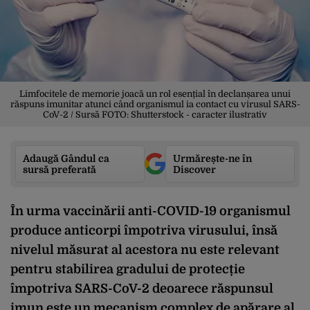
Limfocitele de memorie joacă un rol esențial în declanșarea unui
răspuns imunitar atunci când organismul ia contact cu virusul SARS-
CoV-2 / Sursă FOTO: Shutterstock - caracter ilustrativ
Adaugă Gândul ca
Urmărește-ne în
sursă preferată
Discover
În urma vaccinării anti-COVID-19 organismul
produce anticorpi împotriva virusului, însă
nivelul măsurat al acestora nu este relevant
pentru stabilirea gradului de protecție
împotriva SARS-CoV-2 deoarece răspunsul
imun este un mecanism complex de apărare al