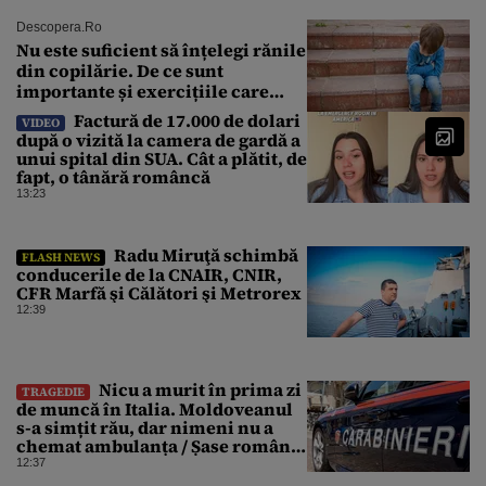
Descopera.ro
Nu este suficient să înțelegi rănile
din copilărie. De ce sunt
importante și exercițiile care
calmează sistemul nervos
Factură de 17.000 de dolari
VIDEO
după o vizită la camera de gardă a
unui spital din SUA. Cât a plătit, de
fapt, o tânără româncă
13:23
Radu Miruţă schimbă
FLASH NEWS
conducerile de la CNAIR, CNIR,
CFR Marfă şi Călători şi Metrorex
12:39
Nicu a murit în prima zi
TRAGEDIE
de muncă în Italia. Moldoveanul
s-a simțit rău, dar nimeni nu a
chemat ambulanța / Șase români,
anchetați
12:37