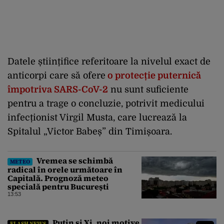
Datele științifice referitoare la nivelul exact de
anticorpi care să ofere
o protecție puternică
împotriva SARS-CoV-2
nu sunt suficiente
pentru a trage o concluzie, potrivit medicului
infecționist Virgil Musta, care lucrează la
Spitalul „Victor Babeș” din Timișoara.
Vremea se schimbă
METEO
radical în orele următoare în
Capitală. Prognoză meteo
specială pentru București
13:53
Putin și Xi, noi motive
FLASH NEWS