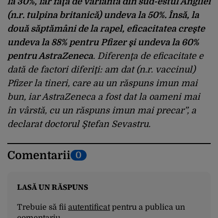
la 30%, iar faţă de varianta din sud-estul Angliei
(n.r. tulpina britanică) undeva la 50%. Însă, la
două săptămâni de la rapel, eficacitatea creşte
undeva la 88% pentru Pfizer şi undeva la 60%
pentru AstraZeneca
. Diferenţa de eficacitate e
dată de factori diferiţi: am dat (n.r. vaccinul)
Pfizer la tineri, care au un răspuns imun mai
bun, iar AstraZeneca a fost dat la oameni mai
în vârstă, cu un răspuns imun mai precar”, a
declarat doctorul Ştefan Sevastru.
Comentarii
0
LASĂ UN RĂSPUNS
Trebuie să fii
autentificat
pentru a publica un
comentariu.