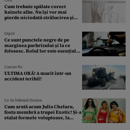
Click
Cum trebuie spălate corect
hainele albe. Nu își vor mai
pierde niciodată strălucirea și
culoarea intensă
Digi24
Ce sunt punctele negre de pe
marginea parbrizului și la ce
folosesc. Rolul lor este esențial
pentru siguranța mașinii
Cancan.ro
ULTIMA ORĂ! A murit într-un
accident teribil!
Ce Se Întâmplă Doctore
Cum arată acum Julia Chelaru,
fosta membră a trupei Exotic! Și-a
etalat formele voluptoase, la
aproape 50 de ani