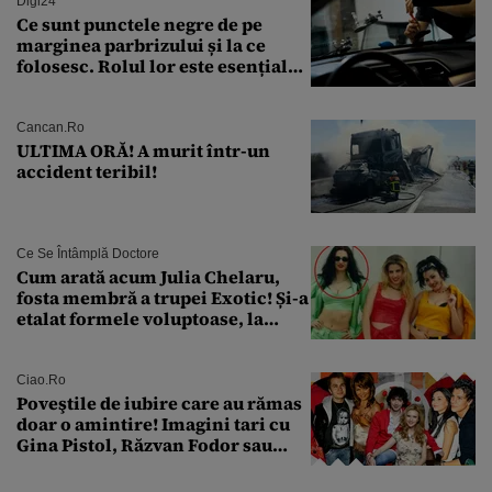
Digi24
Ce sunt punctele negre de pe
marginea parbrizului și la ce
folosesc. Rolul lor este esențial
pentru siguranța mașinii
Cancan.ro
ULTIMA ORĂ! A murit într-un
accident teribil!
Ce Se Întâmplă Doctore
Cum arată acum Julia Chelaru,
fosta membră a trupei Exotic! Și-a
etalat formele voluptoase, la
aproape 50 de ani
Ciao.ro
Poveştile de iubire care au rămas
doar o amintire! Imagini tari cu
Gina Pistol, Răzvan Fodor sau
Andra Măruţă şi foştii parteneri