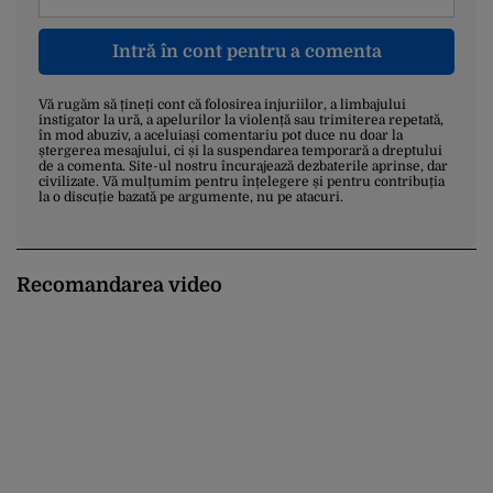
Intră în cont pentru a comenta
Vă rugăm să țineți cont că folosirea injuriilor, a limbajului
instigator la ură, a apelurilor la violență sau trimiterea repetată,
în mod abuziv, a aceluiași comentariu pot duce nu doar la
ștergerea mesajului, ci și la suspendarea temporară a dreptului
de a comenta. Site-ul nostru încurajează dezbaterile aprinse, dar
civilizate. Vă mulțumim pentru înțelegere și pentru contribuția
la o discuție bazată pe argumente, nu pe atacuri.
Recomandarea video