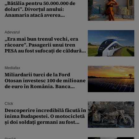
„Bătălia pentru 50.000.000 de
dolari”. Divorțul anului:
Anamaria atacă averea
milionarului
Adevarul
„Era mai bun trenul vechi, era
răcoare”. Pasagerii unui tren
PESA au fost sufocați de căldură
pe ruta București-Constanța
Mediafax
Miliardarii turci de la Ford
Otosan investesc 100 de milioane
de euro în România. Banca
Transilvania le acordă o
finanțare uriașă
Click
Descoperire incredibilă făcută în
inima Budapestei. O motocicletă
și doi soldați germani au fost
găsiți în Dunăre