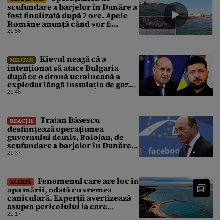
scufundare a barjelor în Dunăre a
fost finalizată după 7 ore. Apele
Române anunță când vor fi
simțite efectele
21:56
Kievul neagă că a
MILITAR
intenționat să atace Bulgaria
după ce o dronă ucraineană a
explodat lângă instalația de gaz
de la granița României
21:46
Traian Băsescu
REACȚIE
desființează operațiunea
guvernului demis, Bolojan, de
scufundare a barjelor în Dunăre:
„Este o improvizație”
21:37
Fenomenul care are loc în
ALERTĂ
apa mării, odată cu vremea
caniculară. Experții avertizează
asupra pericolului la care
oamenii pot fi expuși
21:17