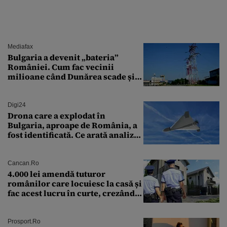
Mediafax
Bulgaria a devenit „bateria”
României. Cum fac vecinii
milioane când Dunărea scade și
Cernavodă produce puțin
Digi24
Drona care a explodat în
Bulgaria, aproape de România, a
fost identificată. Ce arată analiza
preliminară a epavei
Cancan.ro
4.000 lei amendă tuturor
românilor care locuiesc la casă și
fac acest lucru în curte, crezând
că nu îi vede nimeni
Prosport.ro