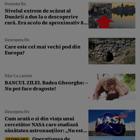
Promotor.ro
Nivelul extrem de scăzut al
Dunării a dus la o descoperire
rară. Era acolo de aproximativ 80
de ani
Descopera.ro
Care este cel mai vechi pod din
Europa?
Râzi Cu Lacrimi
BANCUL ZILEI. Badea Gheorghe: –
Nu pot face dragoste!
Descopera.ro
Cum arată o zi din viața unui
cercetător NASA care studiază
sănătatea astronauților: „Nu este
o știință complicată”
Operațiunea de
ULTIMA ORĂ