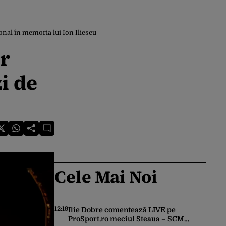
ional în memoria lui Ion Iliescu
ar
i de
Cele Mai Noi
12:19
Ilie Dobre comentează LIVE pe
ProSport.ro meciul Steaua – SCM