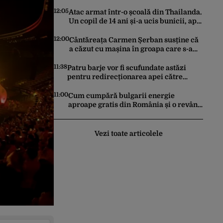
Râmnicu Vâlcea, sâmbătă, 8 august
2026, de la ora 11:00
12:05
Atac armat într-o școală din Thailanda.
Un copil de 14 ani și-a ucis bunicii, apoi
a împușcat mortal trei elevi și trei
profesori
12:00
Cântăreața Carmen Șerban susține că
a căzut cu mașina în groapa care s-a
format la Eroilor: „M-am speriat foarte
tare”
11:38
Patru barje vor fi scufundate astăzi
pentru redirecționarea apei către
Dunărea Veche. Cât va dura
operațiunea
11:00
Cum cumpără bulgarii energie
aproape gratis din România și o revând
la prețuri de zeci de ori mai mari. Cine
sunt noii „băieți deștepți” din energie
de la sud de Dunăre
Vezi toate articolele