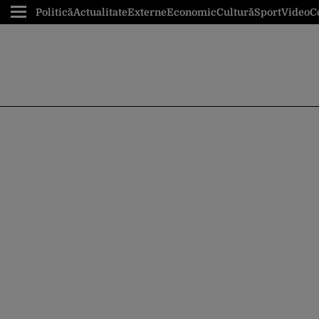
Politică
Actualitate
Externe
Economic
Cultură
Sport
Video
C