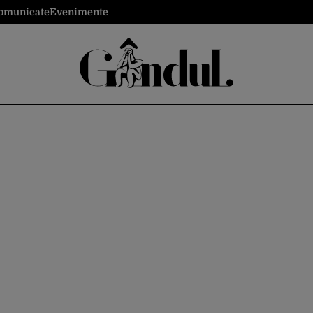
omunicate
Evenimente