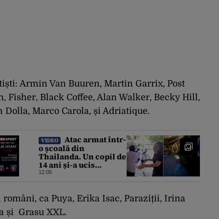
rtiști: Armin Van Buuren, Martin Garrix, Post
 Fisher, Black Coffee, Alan Walker, Becky Hill,
Dolla, Marco Carola, și Adriatique.
Atac armat într-
VIDEO
o școală din
Thailanda. Un copil de
14 ani și-a ucis
bunicii, apoi a
12:05
împușcat mortal trei
elevi și trei profesori
români, ca Puya, Erika Isac, Paraziții, Irina
a și Grasu XXL.