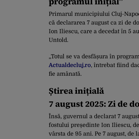
programul inițial”
Primarul municipiului Cluj-Napoc
că declararea 7 august ca zi de d
Ion Iliescu, care a decedat în 5 
Untold.
„Totul se va desfășura în program
Actualdecluj.ro
, întrebat fiind d
fie amânată.
Știrea inițială
7 august 2025: Zi de d
Însă, guvernul a declarat 7 augus
fostului președinte Ion Iliescu, d
vârsta de 95 ani. Pe 7 august, de 