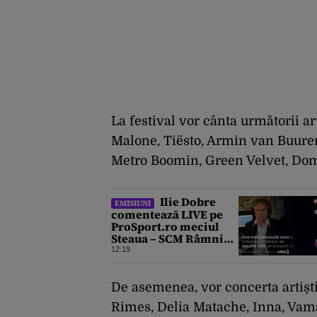
La festival vor cânta următorii a
Malone, Tiësto, Armin van Buuren,
Metro Boomin, Green Velvet, Dom 
Ilie Dobre
EMISIUNI
comentează LIVE pe
ProSport.ro meciul
Steaua – SCM Râmnicu
Vâlcea, sâmbătă, 8
12:19
august 2026, de la ora
11:00
De asemenea, vor concerta artiști 
Rimes, Delia Matache, Inna, Vam