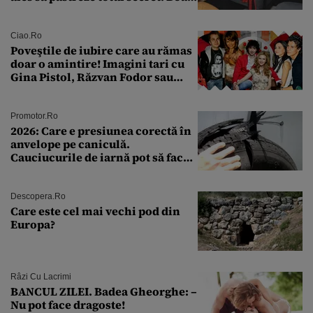
a fost descoperită la un control de
rutină
Ciao.ro
Poveştile de iubire care au rămas
doar o amintire! Imagini tari cu
Gina Pistol, Răzvan Fodor sau
Andra Măruţă şi foştii parteneri
Promotor.ro
2026: Care e presiunea corectă în
anvelope pe caniculă.
Cauciucurile de iarnă pot să facă
explozie la peste 40°C?
Descopera.ro
Care este cel mai vechi pod din
Europa?
Râzi Cu Lacrimi
BANCUL ZILEI. Badea Gheorghe: –
Nu pot face dragoste!