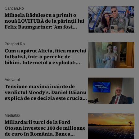
Cancan.ro
Mihaela Rădulescu a primit o
nouă LOVITURĂ de la părinții lui
Felix Baumgartner: 'Am fost
ȘTEARSĂ complet din
Prosport.ro
Cum a apărut Alicia, fiica marelui
fotbalist, într-o pereche de
bikini. Internetul a explodat:
„Zeiță superbă!”
Adevarul
Tensiune maximă înainte de
verdictul Moody’s. Daniel Dăianu
explică de ce decizia este crucială
pentru economia României
Mediafax
Miliardarii turci de la Ford
Otosan investesc 100 de milioane
de euro în România. Banca