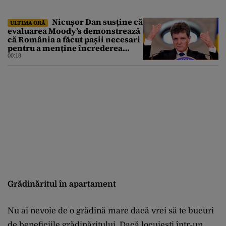
Nicușor Dan susține că
ULTIMA ORĂ
evaluarea Moody’s demonstrează
că România a făcut pașii necesari
pentru a menține încrederea
investitorilor: „Totuși,
00:18
perspectiva rămâne rezervată”
Grădinăritul în apartament
Nu ai nevoie de o grădină mare dacă vrei să te bucuri
de beneficiile grădinăritului. Dacă locuiești într-un