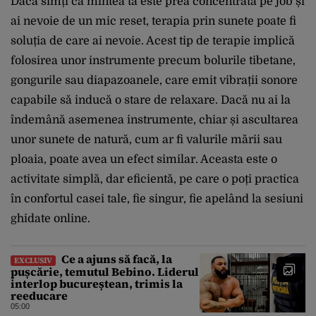
Dacă simți că mintea ta este prea concentrată pe job și
ai nevoie de un mic reset, terapia prin sunete poate fi
soluția de care ai nevoie. Acest tip de terapie implică
folosirea unor instrumente precum bolurile tibetane,
gongurile sau diapazoanele, care emit vibrații sonore
capabile să inducă o stare de relaxare. Dacă nu ai la
îndemână asemenea instrumente, chiar și ascultarea
unor sunete de natură, cum ar fi valurile mării sau
ploaia, poate avea un efect similar. Aceasta este o
activitate simplă, dar eficientă, pe care o poți practica
în confortul casei tale, fie singur, fie apelând la sesiuni
ghidate online.
Ce a ajuns să facă, la
EXCLUSIV
pușcărie, temutul Bebino. Liderul
interlop bucureștean, trimis la
reeducare
05:00