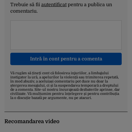
Trebuie să fii
autentificat
pentru a publica un
comentariu.
Intră în cont pentru a comenta
Vă rugăm să țineți cont că folosirea injuriilor, a limbajului
instigator la ură, a apelurilor la violență sau trimiterea repetată,
în mod abuziv, a aceluiași comentariu pot duce nu doar la
ștergerea mesajului, ci și la suspendarea temporară a dreptului
de a comenta. Site-ul nostru încurajează dezbaterile aprinse, dar
civilizate. Vă mulțumim pentru înțelegere și pentru contribuția
la o discuție bazată pe argumente, nu pe atacuri.
Recomandarea video