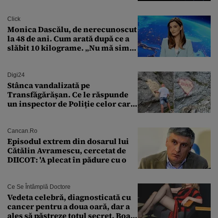
Transilvania le acordă o
finanțare uriașă
Click
Monica Dascălu, de nerecunoscut
la 48 de ani. Cum arată după ce a
slăbit 10 kilograme. „Nu mă simt
bine în această perioadă”
Digi24
Stânca vandalizată pe
Transfăgărășan. Ce le răspunde
un inspector de Poliție celor care
întreabă: „Dar ce a făcut?”
Cancan.ro
Episodul extrem din dosarul lui
Cătălin Avramescu, cercetat de
DIICOT: 'A plecat în pădure cu o
Ce Se Întâmplă Doctore
Vedeta celebră, diagnosticată cu
cancer pentru a doua oară, dar a
ales să păstreze totul secret. Boala