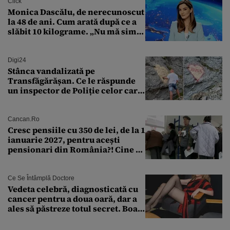
Click
Monica Dascălu, de nerecunoscut
la 48 de ani. Cum arată după ce a
slăbit 10 kilograme. „Nu mă simt
bine în această perioadă”
Digi24
Stânca vandalizată pe
Transfăgărășan. Ce le răspunde
un inspector de Poliție celor care
întreabă: „Dar ce a făcut?”
Cancan.ro
Cresc pensiile cu 350 de lei, de la 1
ianuarie 2027, pentru acești
pensionari din România?! Cine se
încadrează și care este singura
condiție
Ce Se Întâmplă Doctore
Vedeta celebră, diagnosticată cu
cancer pentru a doua oară, dar a
ales să păstreze totul secret. Boala
a fost descoperită la un control de
rutină