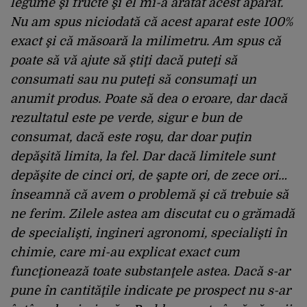
legume şi fructe şi el mi-a arătat acest aparat.
Nu am spus niciodată că acest aparat este 100%
exact şi că măsoară la milimetru. Am spus că
poate să vă ajute să ştiţi dacă puteţi să
consumati sau nu puteţi să consumaţi un
anumit produs. Poate să dea o eroare, dar dacă
rezultatul este pe verde, sigur e bun de
consumat, dacă este roşu, dar doar puţin
depăşită limita, la fel. Dar dacă limitele sunt
depăşite de cinci ori, de şapte ori, de zece ori…
înseamnă că avem o problemă şi că trebuie să
ne ferim. Zilele astea am discutat cu o grămadă
de specialişti, ingineri agronomi, specialişti în
chimie, care mi-au explicat exact cum
funcţionează toate substanţele astea. Dacă s-ar
pune în cantităţile indicate pe prospect nu s-ar