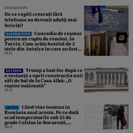
Descopera.ro
De ce copiii crescuți fără
telefoane au devenit adulți mai
fericiți?
Concediu de coșmar
GALERIE FOTO
pentru un cuplu de români, în
Turcia. Cum arăta hotelul de 5
stele din Antalya în care au fost
cazați
08:21
Trump a luat foc după ce
EXTERNE
o instanță a oprit construcția noii
săli de bal de la Casa Albă: „O
rușine națională”
08:19
Când vine toamna în
METEO
România anul acesta. Pe ce dată
scad temperaturile sub 25 de
grade Celsius în București,
potrivit meteorologilor
08:02
Accuweather