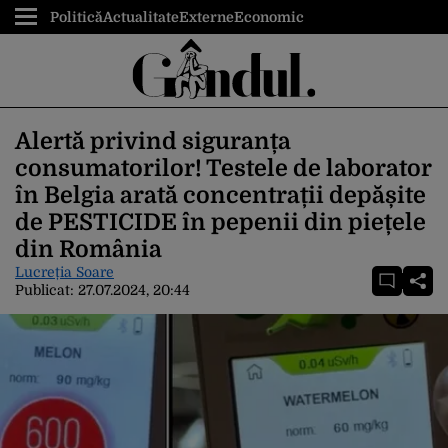
Politică
Actualitate
Externe
Economic
Alertă privind siguranța
consumatorilor! Testele de laborator
în Belgia arată concentrații depășite
de PESTICIDE în pepenii din piețele
din România
Lucreția Soare
Publicat:
27.07.2024, 20:44