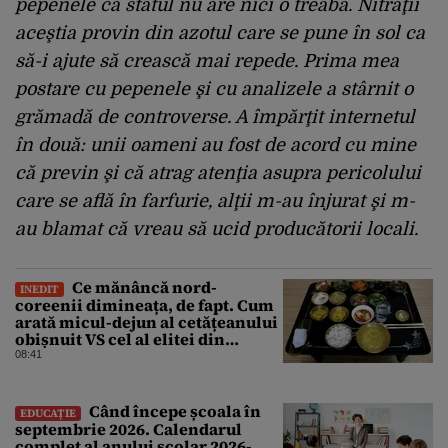
pepenele că statul nu are nici o treabă. Nitraţii
aceştia provin din azotul care se pune în sol ca
să-i ajute să crească mai repede. Prima mea
postare cu pepenele şi cu analizele a stârnit o
grămadă de controverse. A împărţit internetul
în două: unii oameni au fost de acord cu mine
că previn şi că atrag atenţia asupra pericolului
care se află în farfurie, alţii m-au înjurat şi m-
au blamat că vreau să ucid producătorii locali.
Ce mănâncă nord-
INEDIT
coreenii dimineața, de fapt. Cum
arată micul-dejun al cetățeanului
obișnuit VS cel al elitei din
Phenian
08:41
Când începe școala în
EDUCAȚIE
septembrie 2026. Calendarul
complet al anului școlar 2026-