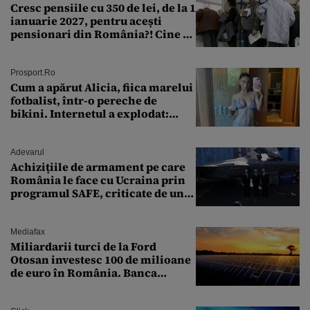
Cresc pensiile cu 350 de lei, de la 1
ianuarie 2027, pentru acești
pensionari din România?! Cine se
încadrează și care este singura
condiție
Prosport.ro
Cum a apărut Alicia, fiica marelui
fotbalist, într-o pereche de
bikini. Internetul a explodat:
„Zeiță superbă!”
Adevarul
Achizițiile de armament pe care
România le face cu Ucraina prin
programul SAFE, criticate de un
expert în securitate: „Nu știm ce
arme ne trebuie”
Mediafax
Miliardarii turci de la Ford
Otosan investesc 100 de milioane
de euro în România. Banca
Transilvania le acordă o
finanțare uriașă