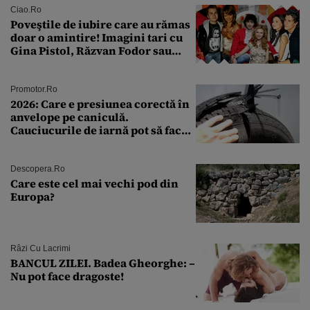
Ciao.ro
Poveştile de iubire care au rămas
doar o amintire! Imagini tari cu
Gina Pistol, Răzvan Fodor sau
Andra Măruţă şi foştii parteneri
Promotor.ro
2026: Care e presiunea corectă în
anvelope pe caniculă.
Cauciucurile de iarnă pot să facă
explozie la peste 40°C?
Descopera.ro
Care este cel mai vechi pod din
Europa?
Râzi Cu Lacrimi
BANCUL ZILEI. Badea Gheorghe: –
Nu pot face dragoste!