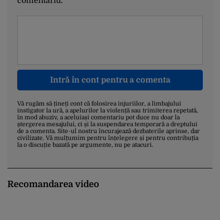
comentariu.
Intră în cont pentru a comenta
Vă rugăm să țineți cont că folosirea injuriilor, a limbajului
instigator la ură, a apelurilor la violență sau trimiterea repetată,
în mod abuziv, a aceluiași comentariu pot duce nu doar la
ștergerea mesajului, ci și la suspendarea temporară a dreptului
de a comenta. Site-ul nostru încurajează dezbaterile aprinse, dar
civilizate. Vă mulțumim pentru înțelegere și pentru contribuția
la o discuție bazată pe argumente, nu pe atacuri.
Recomandarea video