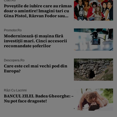
Ciao.ro
Poveştile de iubire care au rămas
doar o amintire! Imagini tari cu
Gina Pistol, Răzvan Fodor sau
Andra Măruţă şi foştii parteneri
Promotor.ro
Modernizează-ți mașina fără
investiții mari. Cinci accesorii
recomandate șoferilor
Descopera.ro
Care este cel mai vechi pod din
Europa?
Râzi Cu Lacrimi
BANCUL ZILEI. Badea Gheorghe: –
Nu pot face dragoste!