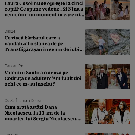
Laura Cosoi nu se oprește la cinci
copii? Ce spune vedeta: „Și Nina a
venit într-un moment în care nici
măcar nu mai discutam”
Digi24
Ce riscă bărbatul care a
vandalizat o stâncă de pe
Transfăgărășan în semn de iubire
față de „Anna”
Cancan.ro
Valentin Sanfira o acuză pe
Codruța de adulter? 'Am iubit doi
ochi ce m-au înșelat!'
Ce Se Întâmplă Doctore
Cum arată astăzi Dana
Nicolaescu, la 13 ani de la
moartea lui Sergiu Nicolaescu.
Transformarea care i-a surprins
pe toți