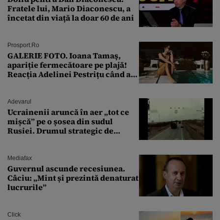
Fratele lui, Mario Diaconescu, a
încetat din viață la doar 60 de ani
Prosport.ro
GALERIE FOTO. Ioana Tamaş,
apariție fermecătoare pe plajă!
Reacția Adelinei Pestrițu când a
văzut-o
Adevarul
Ucrainenii aruncă în aer „tot ce
mișcă” pe o șosea din sudul
Rusiei. Drumul strategic de
aprovizionare către Crimeea este
controlat complet
Mediafax
Guvernul ascunde recesiunea.
Câciu: „Mint și prezintă denaturat
lucrurile”
Click