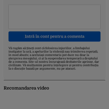
Intră în cont pentru a comenta
Vă rugăm să țineți cont că folosirea injuriilor, a limbajului
instigator la ură, a apelurilor la violență sau trimiterea repetată,
în mod abuziv, a aceluiași comentariu pot duce nu doar la
ștergerea mesajului, ci și la suspendarea temporară a dreptului
de a comenta. Site-ul nostru încurajează dezbaterile aprinse, dar
civilizate. Vă mulțumim pentru înțelegere și pentru contribuția
la o discuție bazată pe argumente, nu pe atacuri.
Recomandarea video