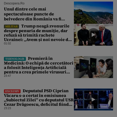
Descopera.ro
Unul dintre cele mai
spectaculoase puncte de
belvedere din România va fi
restaurat
Trump neagă zvonurile
MILITAR
despre penuria de muniție, dar
refuză să trimită rachete
Ucrainei: „Avem și noi nevoie de
rachete”
01:02
Premieră în
TEHNOLOGIE
Medicină: O echipă de cercetători
a folosit Inteligența Artificială
pentru a crea primele virusuri
sintetice la tratarea de E.coli
23:47
Deputatul PSD Ciprian
EXCLUSIV
Văcaru s-a certat în emisiunea
„Subiectul Zilei” cu deputatul USR
Cezar Drăgoescu, deficitul fiind
motivul scandalului
23:23