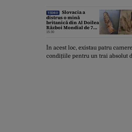
Slovacia a
VIDEO
distrus o mină
britanică din Al Doilea
Război Mondial de 700
kg, descoperită în
15:30
Dunărea
În acest loc, existau patru camere
condițiile pentru un trai absolut 