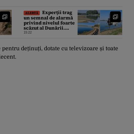
Experții trag
ALERTĂ
un semnal de alarmă
privind nivelul foarte
scăzut al Dunării.
Efectele ar putea fi mai
15:22
grave decât cele de
până acum
 pentru deținuți, dotate cu televizoare și toate
decent.