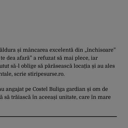
 căldura și mâncarea excelentă din „închisoare”
te dea afară” a refuzat să mai plece, iar
tut să-l oblige să părăsească locația și au ales
ale, scrie stiripesurse.ro.
-au angajat pe Costel Buliga gardian și om de
ă să trăiască în aceeași unitate, care în mare