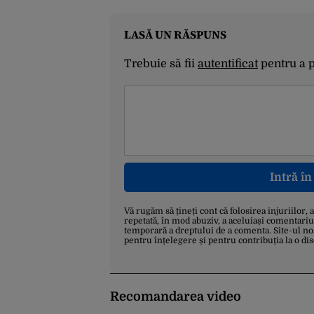
LASĂ UN RĂSPUNS
Trebuie să fii
autentificat
pentru a 
Intră î
Vă rugăm să țineți cont că folosirea injuriilor, 
repetată, în mod abuziv, a aceluiași comentariu
temporară a dreptului de a comenta. Site-ul no
pentru înțelegere și pentru contribuția la o di
Recomandarea video