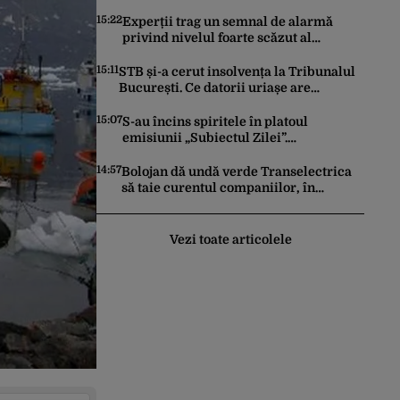
descoperită în Dunărea
15:22
Experții trag un semnal de alarmă
privind nivelul foarte scăzut al
Dunării. Efectele ar putea fi mai grave
decât cele de până acum
15:11
STB și-a cerut insolvența la Tribunalul
București. Ce datorii uriașe are
Societatea de Transport din București
15:07
S-au încins spiritele în platoul
emisiunii „Subiectul Zilei”.
Reprezentanții PSD și PNL s-au certat
pe cine ar trebui să renegocieze
14:57
Bolojan dă undă verde Transelectrica
jaloanele PNRR
să taie curentul companiilor, în
contextul crizei energetice. Cu cât timp
trebuie să le anunțe înainte
Vezi toate articolele