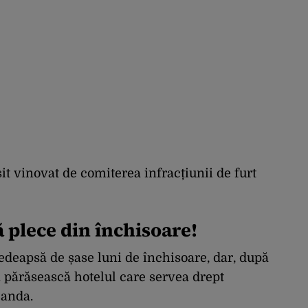
sit vinovat de comiterea infracțiunii de furt
ă plece din închisoare!
deapsă de șase luni de închisoare, dar, după
să părăsească hotelul care servea drept
landa.