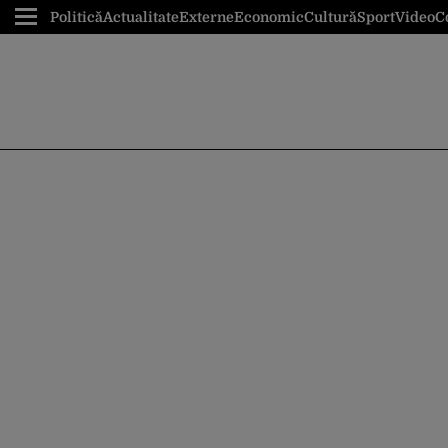
Politică
Actualitate
Externe
Economic
Cultură
Sport
Video
C