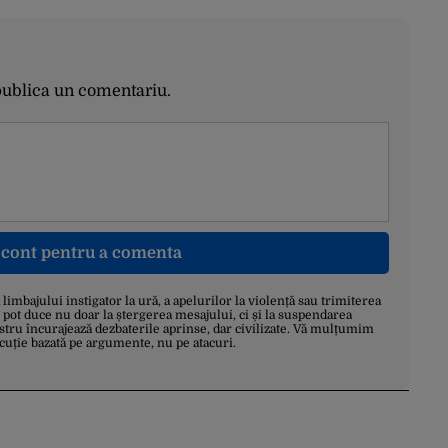
publica un comentariu.
n cont pentru a comenta
a limbajului instigator la ură, a apelurilor la violență sau trimiterea
 pot duce nu doar la ștergerea mesajului, ci și la suspendarea
stru încurajează dezbaterile aprinse, dar civilizate. Vă mulțumim
scuție bazată pe argumente, nu pe atacuri.