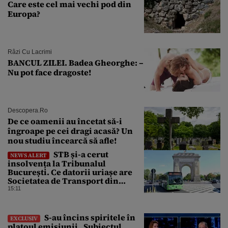
Care este cel mai vechi pod din
Europa?
Râzi Cu Lacrimi
BANCUL ZILEI. Badea Gheorghe: –
Nu pot face dragoste!
Descopera.ro
De ce oamenii au încetat să-i
îngroape pe cei dragi acasă? Un
nou studiu încearcă să afle!
STB și-a cerut
NEWS ALERT
insolvența la Tribunalul
București. Ce datorii uriașe are
Societatea de Transport din
București
15:11
S-au încins spiritele în
EXCLUSIV
platoul emisiunii „Subiectul