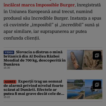
încălcat marca Impossible Burger
, înregistrată
în Uniunea Europeană anul trecut, numind
produsul său Incredible Burger. Instanța a spus
că cuvintele „imposibil” și „incredibil” sună și
apar similare, iar suprapunerea ar putea
confunda clienții.
Slovacia a distrus o mină
VIDEO
britanică din Al Doilea Război
Mondial de 700 kg, descoperită în
Dunărea
15:30
Experții trag un semnal
ALERTĂ
de alarmă privind nivelul foarte
scăzut al Dunării. Efectele ar
putea fi mai grave decât cele de
până acum
15:22