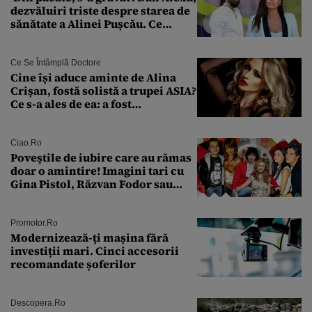
dezvăluiri triste despre starea de
sănătate a Alinei Pușcău. Ce
discuție au avut cu două zile în
urmă
Ce Se Întâmplă Doctore
Cine își aduce aminte de Alina
Crișan, fostă solistă a trupei ASIA?
Ce s-a ales de ea: a fost
condamnată la închisoare cu
suspendare. Ce acuzații i se aduc
Ciao.ro
Poveştile de iubire care au rămas
doar o amintire! Imagini tari cu
Gina Pistol, Răzvan Fodor sau
Andra Măruţă şi foştii parteneri
Promotor.ro
Modernizează-ți mașina fără
investiții mari. Cinci accesorii
recomandate șoferilor
Descopera.ro