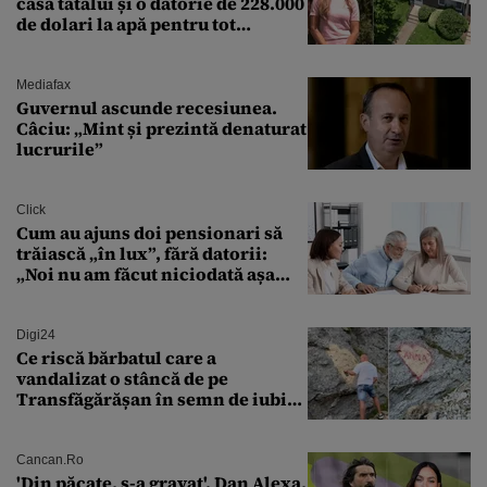
casa tatălui și o datorie de 228.000
de dolari la apă pentru tot
cartierul
Mediafax
Guvernul ascunde recesiunea.
Câciu: „Mint și prezintă denaturat
lucrurile”
Click
Cum au ajuns doi pensionari să
trăiască „în lux”, fără datorii:
„Noi nu am făcut niciodată așa
ceva”
Digi24
Ce riscă bărbatul care a
vandalizat o stâncă de pe
Transfăgărășan în semn de iubire
față de „Anna”
Cancan.ro
'Din păcate, s-a gravat'. Dan Alexa,