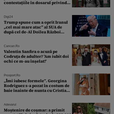
contestațiile în dosarul privind
lovitura de stat
Digi24
Trump spune cum a oprit Iranul
„cel mai mare atac” al SUA de
după cel de-Al Doilea Război
Mondial
Cancan.ro
Valentin Sanfira o acuză pe
Codruța de adulter? 'Am iubit doi
ochi ce m-au înșelat!'
Prosport.ro
„Îmi iubesc formele”. Georgina
Rodriguez s-a pozat în costum de
baie înainte de nunta cu Cristiano
Ronaldo
Adevarul
Moștenire de coșmar: a primit