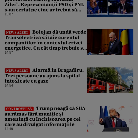
Zilei”. Reprezentanții PSD și PNL
s-au certat pe cine ar trebui să
renegocieze jaloanele PNRR
15:07
Bolojan dă undă verde
NEWS ALERT
Transelectrica să taie curentul
companiilor, în contextul crizei
energetice. Cu cât timp trebuie să
le anunțe înainte
14:57
Alarmă în Bragadiru.
NEWS ALERT
Trei persoane au ajuns la spital
intoxicate cu gaze
14:54
Trump neagă că SUA
CONTROVERSĂ
au rămas fără muniție și
amenință cu închisoarea pe cei
care au divulgat informațiile
14:49