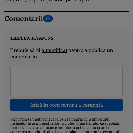
Comentarii
0
LASĂ UN RĂSPUNS
Trebuie să fii
autentificat
pentru a publica un
comentariu.
Intră în cont pentru a comenta
Vă rugăm să țineți cont că folosirea injuriilor, a limbajului
instigator la ură, a apelurilor la violență sau trimiterea repetată,
în mod abuziv, a aceluiași comentariu pot duce nu doar la
ștergerea mesajului, ci și la suspendarea temporară a dreptului