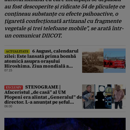
au fost descoperite și ridicate 54 de pliculețe ce
conțineau substanțe cu efecte psihoactive, o
țigaretă confecționată artizanal cu fragmente
vegetale și trei telefoane mobile”, se arată într-
un comunicat DIICOT.
6 August, calendarul
ACTUALITATE
zilei: Este lansată prima bombă
atomică asupra orașului
Hiroshima. Ziua mondială a
luptei pentru interzicerea armei
07:15
nucleare
STENOGRAME |
EXCLUSIV
Afaceristul „de casă” al UM
Plopeni era alintat „Generalul” de
director. L-a anunțat pe șeful
uzinei că i-a adus „subțireanu,
06:00
așa”