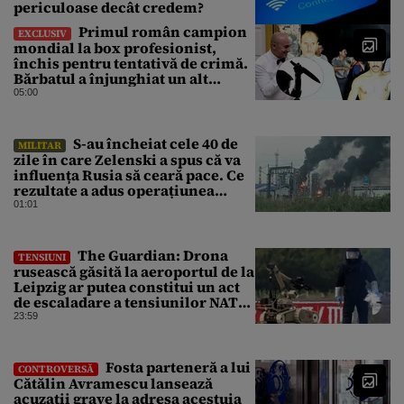
periculoase decât credem?
Primul român campion
EXCLUSIV
mondial la box profesionist,
închis pentru tentativă de crimă.
Bărbatul a înjunghiat un alt
interlop periculos
05:00
S-au încheiat cele 40 de
MILITAR
zile în care Zelenski a spus că va
influența Rusia să ceară pace. Ce
rezultate a adus operațiunea
Kievului
01:01
The Guardian: Drona
TENSIUNI
rusească găsită la aeroportul de la
Leipzig ar putea constitui un act
de escaladare a tensiunilor NATO-
Rusia
23:59
Fosta parteneră a lui
CONTROVERSĂ
Cătălin Avramescu lansează
acuzații grave la adresa acestuia