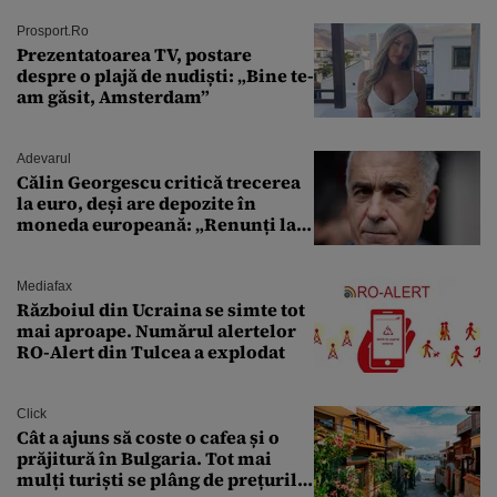
urmă
Prosport.ro
Prezentatoarea TV, postare
despre o plajă de nudiști: „Bine te-
am găsit, Amsterdam”
Adevarul
Călin Georgescu critică trecerea
la euro, deși are depozite în
moneda europeană: „Renunți la
leu, renunți la suveranitate”
Mediafax
Războiul din Ucraina se simte tot
mai aproape. Numărul alertelor
RO-Alert din Tulcea a explodat
Click
Cât a ajuns să coste o cafea și o
prăjitură în Bulgaria. Tot mai
mulți turiști se plâng de prețurile