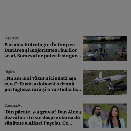
Mediafax
Paradox hidrologic: În timp ce
Dunărea și majoritatea râurilor
scad, Someșul ar putea fi singurul
mare râu cu debite în creștere
Digi24
„Nu am mai văzut niciodată așa
ceva”: Rusia a doborât o dronă
portugheză rară și o va studia la
un institut de cercetare
Cancan.ro
'Din păcate, s-a gravat'. Dan Alexa,
dezvăluiri triste despre starea de
sănătate a Alinei Pușcău. Ce
discuție au avut cu două zile în