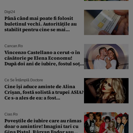
ridicate
Digi24
Până când mai poate fi folosit
buletinul vechi. Autoritățile au
stabilit pentru cine se mai
eliberează cartea de identitate
model 1997
Cancan.ro
Vincenzo Castellano a cerut-o în
căsătorie pe Elena Economu!
După doi ani de iubire, fostul soț
al Antoniei se pregătește de nuntă
Ce Se Întâmplă Doctore
Cine își aduce aminte de Alina
Crișan, fostă solistă a trupei ASIA?
Ce s-a ales de ea: a fost
condamnată la închisoare cu
suspendare. Ce acuzații i se aduc
Ciao.ro
Poveştile de iubire care au rămas
doar o amintire! Imagini tari cu
Gina Pistol, Răzvan Fodor sau