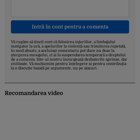
Intră în cont pentru a comenta
Vă rugăm să țineți cont că folosirea injuriilor, a limbajului
instigator la ură, a apelurilor la violență sau trimiterea repetată,
în mod abuziv, a aceluiași comentariu pot duce nu doar la
ștergerea mesajului, ci și la suspendarea temporară a dreptului
de a comenta. Site-ul nostru încurajează dezbaterile aprinse, dar
civilizate. Vă mulțumim pentru înțelegere și pentru contribuția
la o discuție bazată pe argumente, nu pe atacuri.
Recomandarea video