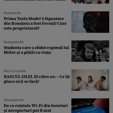
Andra Măruţă şi foştii parteneri
Promotor.ro
Prima Tesla Model S Signature
din România a fost livrată! Cine
este proprietarul?
Descopera.ro
Studenta care a sfidat regimul lui
Hitler și a plătit cu viața
Râzi Cu Lacrimi
BANCUL ZILEI. El către ea: – Ce îți
place să ți se facă?
Descopera.ro
De ce rețelele Wi-Fi din hoteluri
și aeroporturi pot fi mai