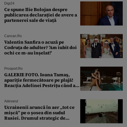
Digi24
Ce spune Ilie Bolojan despre
publicarea declarației de avere a
partenerei sale de viață
Cancan.ro
Valentin Sanfira o acuză pe
Codruța de adulter? 'Am iubit doi
ochi ce m-au înșelat!'
Prosport.ro
GALERIE FOTO. Ioana Tamaş,
apariție fermecătoare pe plajă!
Reacția Adelinei Pestrițu când a
văzut-o
Adevarul
Ucrainenii aruncă în aer „tot ce
mișcă” pe o șosea din sudul
Rusiei. Drumul strategic de
aprovizionare către Crimeea este