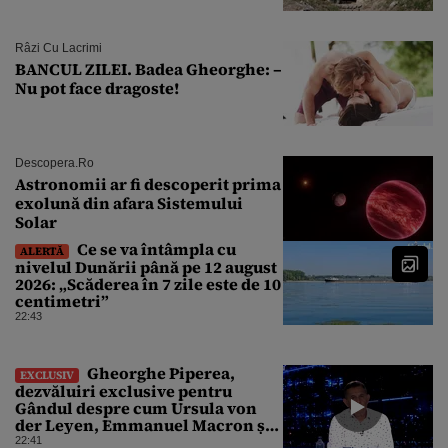
Râzi Cu Lacrimi
BANCUL ZILEI. Badea Gheorghe: –
Nu pot face dragoste!
Descopera.ro
Astronomii ar fi descoperit prima
exolună din afara Sistemului
Solar
Ce se va întâmpla cu
ALERTĂ
nivelul Dunării până pe 12 august
2026: „Scăderea în 7 zile este de 10
centimetri”
22:43
Gheorghe Piperea,
EXCLUSIV
dezvăluiri exclusive pentru
Gândul despre cum Ursula von
der Leyen, Emmanuel Macron și
Zelenski plănuiesc pe Signal să îl
22:41