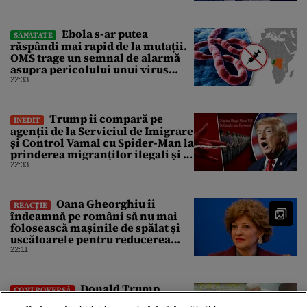
pună „la respect” pe Trump
Ebola s-ar putea
SĂNĂTATE
răspândi mai rapid de la mutații.
OMS trage un semnal de alarmă
asupra pericolului unui virus
pentru care nu există vaccin
22:33
Trump îi compară pe
INEDIT
agenții de la Serviciul de Imigrare
și Control Vamal cu Spider-Man la
prinderea migranților ilegali și a
infractorilor
22:33
Oana Gheorghiu îi
REACȚIE
îndeamnă pe români să nu mai
folosească mașinile de spălat și
uscătoarele pentru reducerea
consumului de energie
22:11
Donald Trump,
CONTROVERSĂ
furios că scandalul din jurul