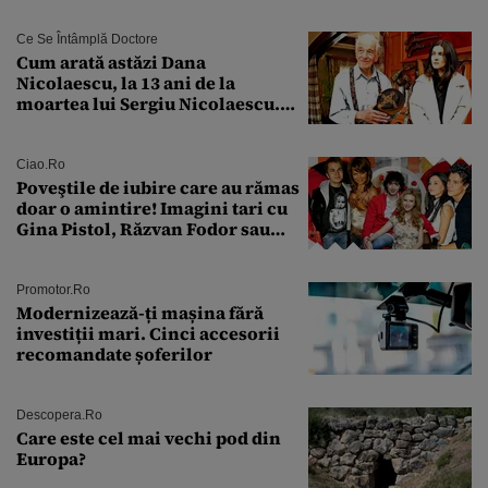
urmă
Ce Se Întâmplă Doctore
Cum arată astăzi Dana
Nicolaescu, la 13 ani de la
moartea lui Sergiu Nicolaescu.
Transformarea care i-a surprins
pe toți
Ciao.ro
Poveştile de iubire care au rămas
doar o amintire! Imagini tari cu
Gina Pistol, Răzvan Fodor sau
Andra Măruţă şi foştii parteneri
Promotor.ro
Modernizează-ți mașina fără
investiții mari. Cinci accesorii
recomandate șoferilor
Descopera.ro
Care este cel mai vechi pod din
Europa?