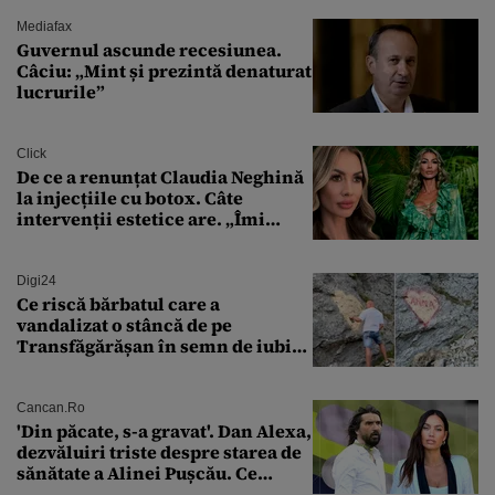
controlat complet
Mediafax
Guvernul ascunde recesiunea.
Câciu: „Mint și prezintă denaturat
lucrurile”
Click
De ce a renunțat Claudia Neghină
la injecțiile cu botox. Câte
intervenții estetice are. „Îmi
îngheață fața”
Digi24
Ce riscă bărbatul care a
vandalizat o stâncă de pe
Transfăgărășan în semn de iubire
față de „Anna”
Cancan.ro
'Din păcate, s-a gravat'. Dan Alexa,
dezvăluiri triste despre starea de
sănătate a Alinei Pușcău. Ce
discuție au avut cu două zile în