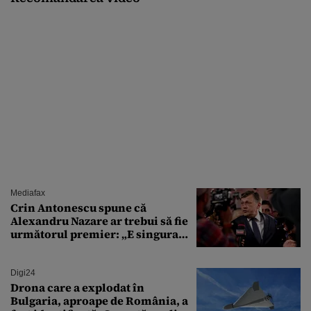
Mediafax
Crin Antonescu spune că
Alexandru Nazare ar trebui să fie
următorul premier: „E singura
soluție”
Digi24
Drona care a explodat în
Bulgaria, aproape de România, a