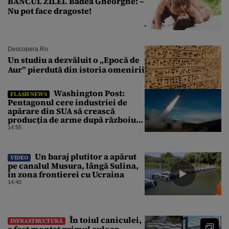
BANCUL ZILEI. Badea Gheorghe: –
Nu pot face dragoste!
Descopera.ro
Un studiu a dezvăluit o „Epocă de
Aur” pierdută din istoria omenirii
Washington Post:
FLASH NEWS
Pentagonul cere industriei de
apărare din SUA să crească
producția de arme după războiul
cu Iranul
14:55
Un baraj plutitor a apărut
VIDEO
pe canalul Musura, lângă Sulina,
în zona frontierei cu Ucraina
14:40
În toiul caniculei,
INFRASTRUCTURĂ
a fost montat primul culoar