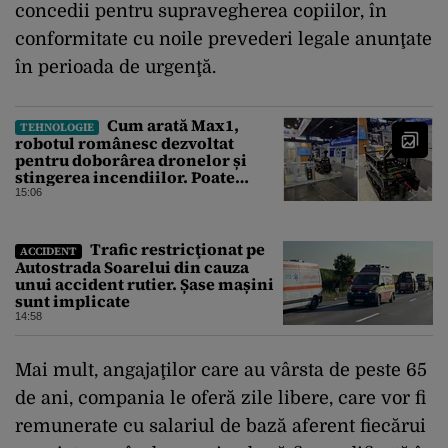
concedii pentru supravegherea copiilor, în
conformitate cu noile prevederi legale anunţate
în perioada de urgenţă.
Cum arată Max1,
TEHNOLOGIE
robotul românesc dezvoltat
pentru doborârea dronelor și
stingerea incendiilor. Poate
transporta încărcături de până la
15:06
850 kg
Trafic restricţionat pe
ACCIDENT
Autostrada Soarelui din cauza
unui accident rutier. Șase mașini
sunt implicate
14:58
Mai mult, angajaţilor care au vârsta de peste 65
de ani, compania le oferă zile libere, care vor fi
remunerate cu salariul de bază aferent fiecărui