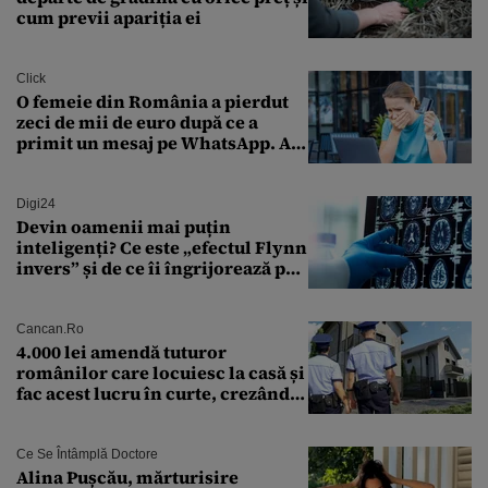
cum previi apariția ei
Click
O femeie din România a pierdut
zeci de mii de euro după ce a
primit un mesaj pe WhatsApp. A
crezut că va moșteni 175.000 de
euro din Franța
Digi24
Devin oamenii mai puțin
inteligenți? Ce este „efectul Flynn
invers” și de ce îi îngrijorează pe
cercetători
Cancan.ro
4.000 lei amendă tuturor
românilor care locuiesc la casă și
fac acest lucru în curte, crezând
că nu îi vede nimeni
Ce Se Întâmplă Doctore
Alina Pușcău, mărturisire