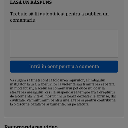
LASĂ UN RĂSPUNS
Trebuie să fii
autentificat
pentru a publica un
comentariu.
Intră în cont pentru a comenta
Vă rugăm să țineți cont că folosirea injuriilor, a limbajului
instigator la ură, a apelurilor la violență sau trimiterea repetată,
în mod abuziv, a aceluiași comentariu pot duce nu doar la
ștergerea mesajului, ci și la suspendarea temporară a dreptului
de a comenta. Site-ul nostru încurajează dezbaterile aprinse, dar
civilizate. Vă mulțumim pentru înțelegere și pentru contribuția
la o discuție bazată pe argumente, nu pe atacuri.
Recomandarea video