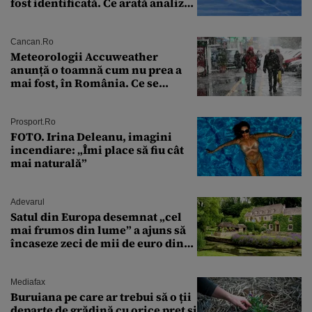
fost identificată. Ce arată analiza
preliminară a epavei
Cancan.ro
Meteorologii Accuweather
anunță o toamnă cum nu prea a
mai fost, în România. Ce se
întâmplă în septembrie,
octombrie și noiembrie 2026, în
București. Pe ce dată ninge
Prosport.ro
FOTO. Irina Deleanu, imagini
incendiare: „Îmi place să fiu cât
mai naturală”
Adevarul
Satul din Europa desemnat „cel
mai frumos din lume” a ajuns să
încaseze zeci de mii de euro din
amenzi pentru parcare. De ce s-au
săturat localnicii de turiști
Mediafax
Buruiana pe care ar trebui să o ții
departe de grădină cu orice preț și