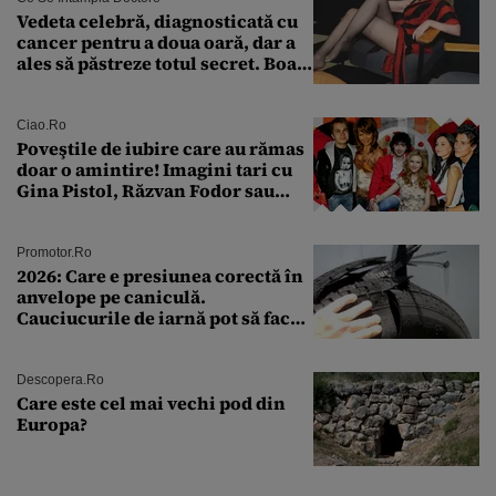
Vedeta celebră, diagnosticată cu
cancer pentru a doua oară, dar a
ales să păstreze totul secret. Boala
a fost descoperită la un control de
rutină
Ciao.ro
Poveştile de iubire care au rămas
doar o amintire! Imagini tari cu
Gina Pistol, Răzvan Fodor sau
Andra Măruţă şi foştii parteneri
Promotor.ro
2026: Care e presiunea corectă în
anvelope pe caniculă.
Cauciucurile de iarnă pot să facă
explozie la peste 40°C?
Descopera.ro
Care este cel mai vechi pod din
Europa?