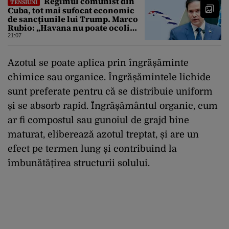
Regimul comunist din
TENSIUNI
Cuba, tot mai sufocat economic
de sancțiunile lui Trump. Marco
Rubio: „Havana nu poate ocoli
sancțiunile prin mimat reforme”
21:07
Azotul se poate aplica prin îngrășăminte
chimice sau organice. Îngrășămintele lichide
sunt preferate pentru că se distribuie uniform
și se absorb rapid. Îngrășământul organic, cum
ar fi compostul sau gunoiul de grajd bine
maturat, eliberează azotul treptat, și are un
efect pe termen lung și contribuind la
îmbunătățirea structurii solului.