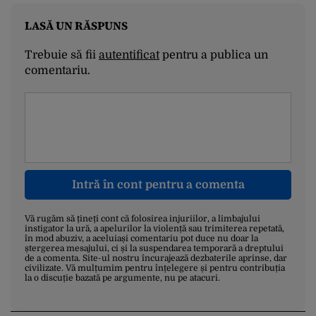
LASĂ UN RĂSPUNS
Trebuie să fii
autentificat
pentru a publica un
comentariu.
Intră în cont pentru a comenta
Vă rugăm să țineți cont că folosirea injuriilor, a limbajului
instigator la ură, a apelurilor la violență sau trimiterea repetată,
în mod abuziv, a aceluiași comentariu pot duce nu doar la
ștergerea mesajului, ci și la suspendarea temporară a dreptului
de a comenta. Site-ul nostru încurajează dezbaterile aprinse, dar
civilizate. Vă mulțumim pentru înțelegere și pentru contribuția
la o discuție bazată pe argumente, nu pe atacuri.