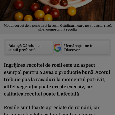
Modul corect de a pune azot la roșii. Grădinarii care nu știu asta, riscă
să-și compromită recolta
Adaugă Gândul ca
Urmărește-ne în
sursă preferată
Discover
Îngrijirea recoltei de roșii este un aspect
esențial pentru a avea o producție bună. Azotul
trebuie pus la răsaduri la momentul potrivit,
altfel vegetația poate crește excesiv, iar
calitatea recoltei poate fi afectată
Roșiile sunt foarte apreciate de români, iar
fermierii fac tot posibilul pentru a îngriji