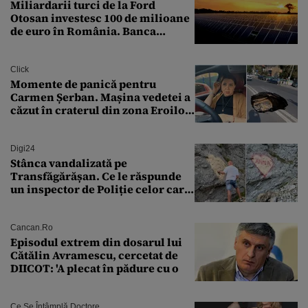
Miliardarii turci de la Ford
Otosan investesc 100 de milioane
de euro în România. Banca
Transilvania le acordă o
finanțare uriașă
Click
Momente de panică pentru
Carmen Șerban. Mașina vedetei a
căzut în craterul din zona Eroilor:
„M-am speriat foarte tare”
Digi24
Stânca vandalizată pe
Transfăgărășan. Ce le răspunde
un inspector de Poliție celor care
întreabă: „Dar ce a făcut?”
Cancan.ro
Episodul extrem din dosarul lui
Cătălin Avramescu, cercetat de
DIICOT: 'A plecat în pădure cu o
Ce Se Întâmplă Doctore