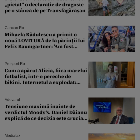
„pictat” o declarație de dragoste
pe o stâncă de pe Transfăgărășan
Cancan.ro
Mihaela Rădulescu a primit o
nouă LOVITURĂ de la părinții lui
Felix Baumgartner: 'Am fost
ȘTEARSĂ complet din
Prosport.ro
Cum a apărut Alicia, fiica marelui
fotbalist, într-o pereche de
bikini. Internetul a explodat:
„Zeiță superbă!”
Adevarul
Tensiune maximă înainte de
verdictul Moody’s. Daniel Dăianu
explică de ce decizia este crucială
pentru economia României
Mediafax