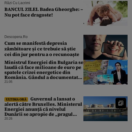
Râzi Cu Lacrimi
BANCUL ZILEI. Badea Gheorghe: –
Nu pot face dragoste!
Descopera.ro
Cum se manifestă depresia
zâmbitoare și ce trebuie să știe
cei din jur pentru a o recunoaște
Ministrul Energiei din Bulgaria se
laudă că face milioane de euro pe
spatele crizei energetice din
România. Gândul a documentat
cazul
21:05
Guvernul a lansat o
ULTIMA ORĂ
alertă către Bruxelles. Ministerul
Energiei anunță că nivelul
Dunării se apropie de „pragul
critic”, iar centrala de la
20:26
Cernavodă s-ar putea opri