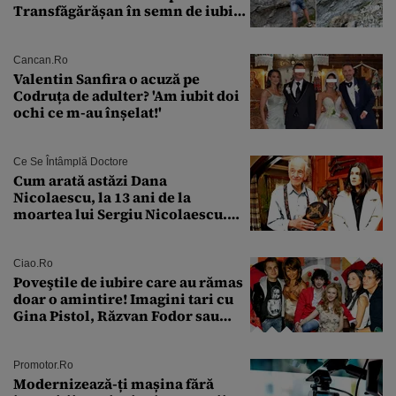
Transfăgărășan în semn de iubire
față de „Anna”
Cancan.ro
Valentin Sanfira o acuză pe
Codruța de adulter? 'Am iubit doi
ochi ce m-au înșelat!'
Ce Se Întâmplă Doctore
Cum arată astăzi Dana
Nicolaescu, la 13 ani de la
moartea lui Sergiu Nicolaescu.
Transformarea care i-a surprins
pe toți
Ciao.ro
Poveştile de iubire care au rămas
doar o amintire! Imagini tari cu
Gina Pistol, Răzvan Fodor sau
Andra Măruţă şi foştii parteneri
Promotor.ro
Modernizează-ți mașina fără