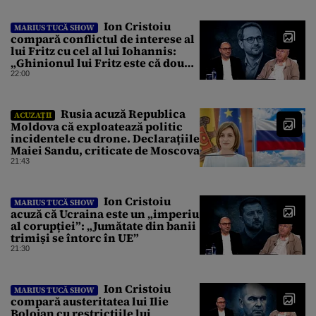
Ion Cristoiu
MARIUS TUCĂ SHOW
compară conflictul de interese al
lui Fritz cu cel al lui Iohannis:
„Ghinionul lui Fritz este că două
instanțe l-au declarat
22:00
incompatibil”
Rusia acuză Republica
ACUZAȚII
Moldova că exploatează politic
incidentele cu drone. Declarațiile
Maiei Sandu, criticate de Moscova
21:43
Ion Cristoiu
MARIUS TUCĂ SHOW
acuză că Ucraina este un „imperiu
al corupției”: „Jumătate din banii
trimiși se întorc în UE”
21:30
Ion Cristoiu
MARIUS TUCĂ SHOW
compară austeritatea lui Ilie
Bolojan cu restricțiile lui