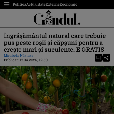
Politică
Actualitate
Externe
Economic
Îngrășământul natural care trebuie
pus peste roșii și căpșuni pentru a
crește mari și suculente. E GRATIS
Mirabela Năstase
Publicat:
17.04.2025, 12:59