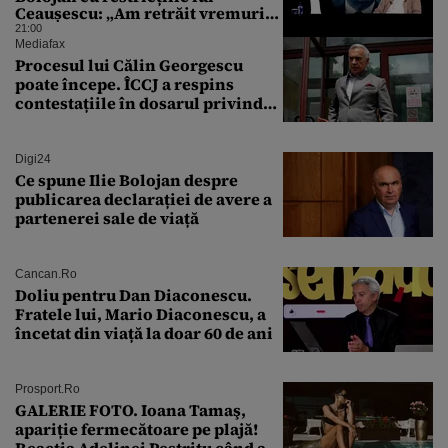
Ceaușescu: „Am retrăit vremurile
tinereții”
21:00
Mediafax
Procesul lui Călin Georgescu
poate începe. ÎCCJ a respins
contestațiile în dosarul privind
lovitura de stat
Digi24
Ce spune Ilie Bolojan despre
publicarea declarației de avere a
partenerei sale de viață
Cancan.ro
Doliu pentru Dan Diaconescu.
Fratele lui, Mario Diaconescu, a
încetat din viață la doar 60 de ani
Prosport.ro
GALERIE FOTO. Ioana Tamaş,
apariție fermecătoare pe plajă!
Reacția Adelinei Pestrițu când a