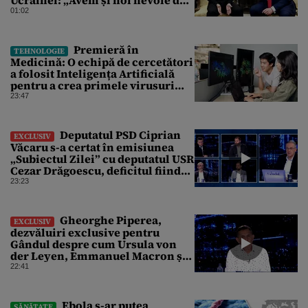
rachete”
01:02
Premieră în
TEHNOLOGIE
Medicină: O echipă de cercetători
a folosit Inteligența Artificială
pentru a crea primele virusuri
sintetice la tratarea de E.coli
23:47
Deputatul PSD Ciprian
EXCLUSIV
Văcaru s-a certat în emisiunea
„Subiectul Zilei” cu deputatul USR
Cezar Drăgoescu, deficitul fiind
motivul scandalului
23:23
Gheorghe Piperea,
EXCLUSIV
dezvăluiri exclusive pentru
Gândul despre cum Ursula von
der Leyen, Emmanuel Macron și
Zelenski plănuiesc pe Signal să îl
22:41
pună „la respect” pe Trump
Ebola s-ar putea
SĂNĂTATE