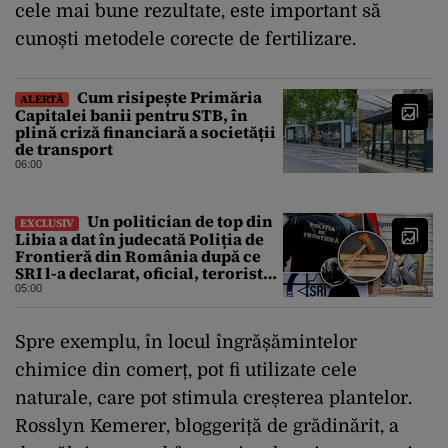
cele mai bune rezultate, este important să
cunoști metodele corecte de fertilizare.
Cum risipește Primăria
ALERTĂ
Capitalei banii pentru STB, în
plină criză financiară a societății
de transport
06:00
Un politician de top din
EXCLUSIV
Libia a dat în judecată Poliția de
Frontieră din România după ce
SRI l-a declarat, oficial, terorist
ISIS
05:00
Spre exemplu, în locul îngrășămintelor
chimice din comerț, pot fi utilizate cele
naturale, care pot stimula creșterea plantelor.
Rosslyn Kemerer, bloggeriță de grădinărit, a