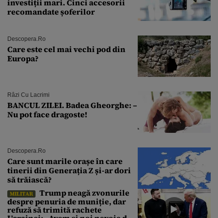
investiții mari. Cinci accesorii
recomandate șoferilor
Descopera.ro
Care este cel mai vechi pod din
Europa?
Râzi Cu Lacrimi
BANCUL ZILEI. Badea Gheorghe: –
Nu pot face dragoste!
Descopera.ro
Care sunt marile orașe în care
tinerii din Generația Z și-ar dori
să trăiască?
Trump neagă zvonurile
MILITAR
despre penuria de muniție, dar
refuză să trimită rachete
Ucrainei: „Avem și noi nevoie de