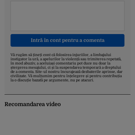
Intră în cont pentru a comenta
Vă rugăm să țineți cont că folosirea injuriilor, a limbajului
instigator la ură, a apelurilor la violență sau trimiterea repetată,
în mod abuziv, a aceluiași comentariu pot duce nu doar la
ștergerea mesajului, ci și la suspendarea temporară a dreptului
de a comenta. Site-ul nostru încurajează dezbaterile aprinse, dar
civilizate. Vă mulțumim pentru înțelegere și pentru contribuția
la o discuție bazată pe argumente, nu pe atacuri.
Recomandarea video