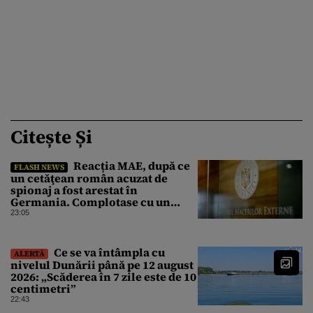
Citește Și
Reacția MAE, după ce
FLASH NEWS
un cetăţean român acuzat de
spionaj a fost arestat în
Germania. Complotase cu un
ucrainean ca să asasineze un
23:05
producător de drone
Ce se va întâmpla cu
ALERTĂ
nivelul Dunării până pe 12 august
2026: „Scăderea în 7 zile este de 10
centimetri”
22:43