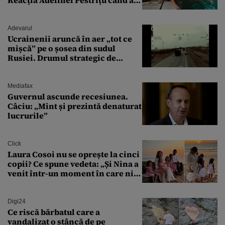
văzut-o
Adevarul
Ucrainenii aruncă în aer „tot ce
mișcă” pe o șosea din sudul
Rusiei. Drumul strategic de
aprovizionare către Crimeea este
controlat complet
Mediafax
Guvernul ascunde recesiunea.
Câciu: „Mint și prezintă denaturat
lucrurile”
Click
Laura Cosoi nu se oprește la cinci
copii? Ce spune vedeta: „Și Nina a
venit într-un moment în care nici
măcar nu mai discutam”
Digi24
Ce riscă bărbatul care a
vandalizat o stâncă de pe