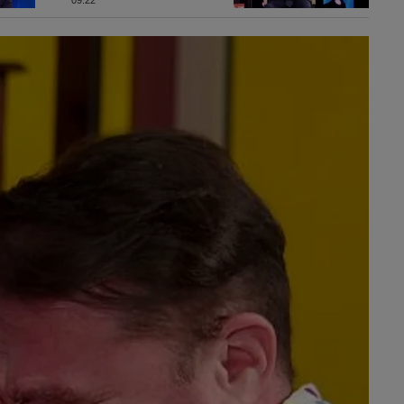
că Nazare e singura
soluție”