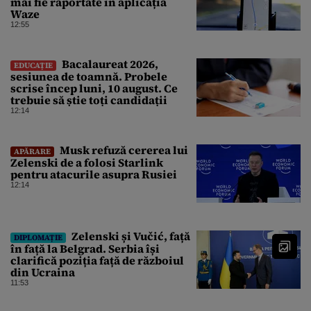
mai fie raportate în aplicația
Waze
12:55
Bacalaureat 2026,
EDUCAȚIE
sesiunea de toamnă. Probele
scrise încep luni, 10 august. Ce
trebuie să știe toți candidații
12:14
Musk refuză cererea lui
APĂRARE
Zelenski de a folosi Starlink
pentru atacurile asupra Rusiei
12:14
Zelenski și Vučić, față
DIPLOMAȚIE
în față la Belgrad. Serbia își
clarifică poziția față de războiul
din Ucraina
11:53