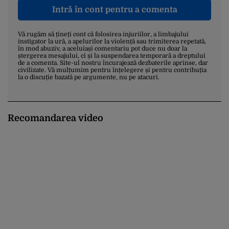
Intră în cont pentru a comenta
Vă rugăm să țineți cont că folosirea injuriilor, a limbajului
instigator la ură, a apelurilor la violență sau trimiterea repetată,
în mod abuziv, a aceluiași comentariu pot duce nu doar la
ștergerea mesajului, ci și la suspendarea temporară a dreptului
de a comenta. Site-ul nostru încurajează dezbaterile aprinse, dar
civilizate. Vă mulțumim pentru înțelegere și pentru contribuția
la o discuție bazată pe argumente, nu pe atacuri.
Recomandarea video