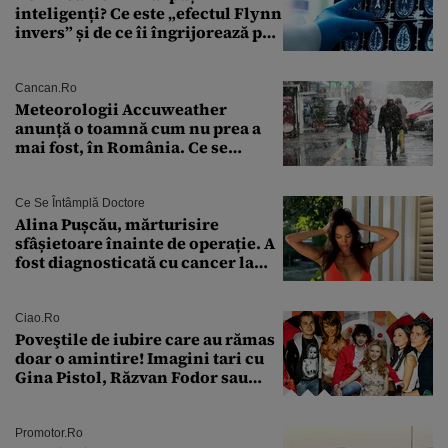
inteligenți? Ce este „efectul Flynn
invers” și de ce îi îngrijorează pe
cercetători
Cancan.ro
Meteorologii Accuweather
anunță o toamnă cum nu prea a
mai fost, în România. Ce se
întâmplă în septembrie,
octombrie și noiembrie 2026, în
București. Pe ce dată ninge
Ce Se Întâmplă Doctore
Alina Pușcău, mărturisire
sfâșietoare înainte de operație. A
fost diagnosticată cu cancer la
sân în metastază: „Este singurul
tratament care o să mă ajute să
îmi salvez viața”
Ciao.ro
Poveştile de iubire care au rămas
doar o amintire! Imagini tari cu
Gina Pistol, Răzvan Fodor sau
Andra Măruţă şi foştii parteneri
Promotor.ro