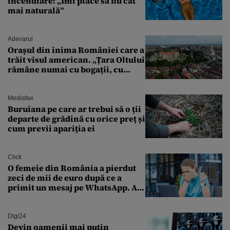
incendiare: „Îmi place să fiu cât
mai naturală”
Adevarul
Orașul din inima României care a
trăit visul american. „Țara Oltului
rămâne numai cu bogații, cu
babele, cu moșnegii și cu
sărăntocii”
Mediafax
Buruiana pe care ar trebui să o ții
departe de grădină cu orice preț și
cum previi apariția ei
Click
O femeie din România a pierdut
zeci de mii de euro după ce a
primit un mesaj pe WhatsApp. A
crezut că va moșteni 175.000 de
euro din Franța
Digi24
Devin oamenii mai puțin