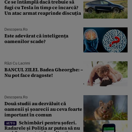
Ce se întâmplă dacă trebuie să
fugi cu Tesla în timp ce încarcă?
Un atac armat reaprinde discuția
Descopera.ro
Este adevărat că inteligența
oamenilor scade?
Râzi Cu Lacrimi
BANCUL ZILEI. Badea Gheorghe: –
Nu pot face dragoste!
Descopera.ro
Două studii au dezvăluit că
oamenii și șoarecii au ceva foarte
important în comun
Schimbări pentru șoferi.
AUTO
Radarele și Poliția ar putea să nu