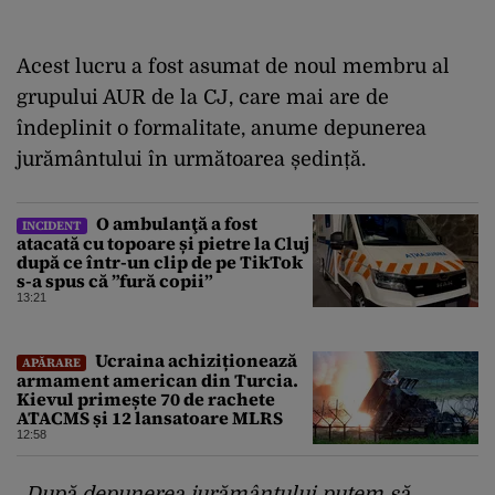
Acest lucru a fost asumat de noul membru al
grupului AUR de la CJ, care mai are de
îndeplinit o formalitate, anume depunerea
jurământului în următoarea ședință.
O ambulanţă a fost
INCIDENT
atacată cu topoare și pietre la Cluj
după ce într-un clip de pe TikTok
s-a spus că ”fură copii”
13:21
Ucraina achiziționează
APĂRARE
armament american din Turcia.
Kievul primește 70 de rachete
ATACMS și 12 lansatoare MLRS
12:58
„După depunerea jurământului putem să