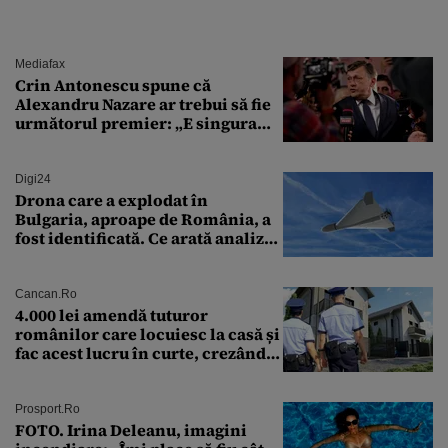
Mediafax
Crin Antonescu spune că
Alexandru Nazare ar trebui să fie
următorul premier: „E singura
soluție”
Digi24
Drona care a explodat în
Bulgaria, aproape de România, a
fost identificată. Ce arată analiza
preliminară a epavei
Cancan.ro
4.000 lei amendă tuturor
românilor care locuiesc la casă și
fac acest lucru în curte, crezând
că nu îi vede nimeni
Prosport.ro
FOTO. Irina Deleanu, imagini