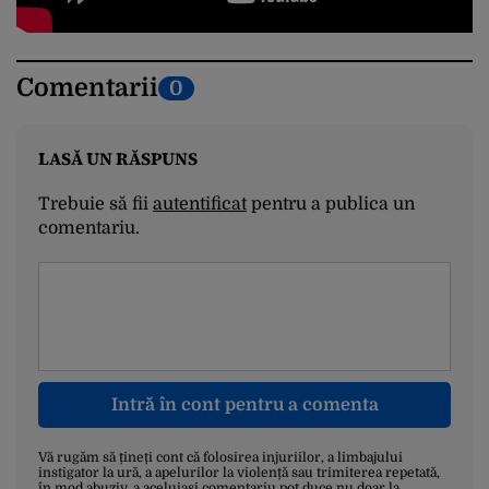
Comentarii
0
LASĂ UN RĂSPUNS
Trebuie să fii
autentificat
pentru a publica un
comentariu.
Intră în cont pentru a comenta
Vă rugăm să țineți cont că folosirea injuriilor, a limbajului
instigator la ură, a apelurilor la violență sau trimiterea repetată,
în mod abuziv, a aceluiași comentariu pot duce nu doar la