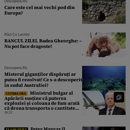
Descopera.ro
Care este cel mai vechi pod din
Europa?
Râzi Cu Lacrimi
BANCUL ZILEI. Badea Gheorghe: –
Nu pot face dragoste!
Descopera.ro
Misterul giganților dispăruți ar
putea fi rezolvat! Ce s-a descoperit
în sudul Australiei?
Ministrul bulgar al
ULTIMA ORĂ
Apărării susține că puterea
exploziei și coloana de fum arată
că drona transporta o cantitate
semnificativă de exploziv
16:22
Peter Magyar îl
FLASH NEWS