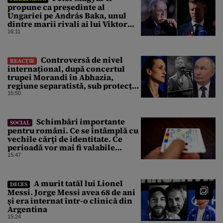
propune ca președinte al
Ungariei pe András Baka, unul
dintre marii rivali ai lui Viktor
Orbán
16:11
Controversă de nivel
REACȚIE
internațional, după concertul
trupei Morandi în Abhazia,
regiune separatistă, sub protecția
Rusiei
15:50
Schimbări importante
SOCIAL
pentru români. Ce se întâmplă cu
vechile cărți de identitate. Ce
perioadă vor mai fi valabile
buletinele clasice
15:47
A murit tatăl lui Lionel
DECES
Messi. Jorge Messi avea 68 de ani
și era internat într-o clinică din
Argentina
15:24