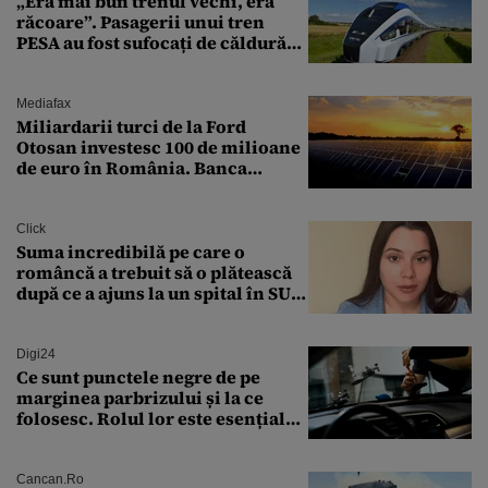
„Era mai bun trenul vechi, era
răcoare”. Pasagerii unui tren
PESA au fost sufocați de căldură
pe ruta București-Constanța
Mediafax
Miliardarii turci de la Ford
Otosan investesc 100 de milioane
de euro în România. Banca
Transilvania le acordă o
finanțare uriașă
Click
Suma incredibilă pe care o
româncă a trebuit să o plătească
după ce a ajuns la un spital în SUA:
„Asta este America”
Digi24
Ce sunt punctele negre de pe
marginea parbrizului și la ce
folosesc. Rolul lor este esențial
pentru siguranța mașinii
Cancan.ro