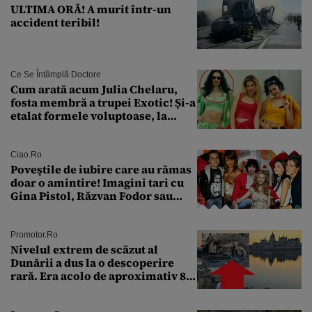
ULTIMA ORĂ! A murit într-un
accident teribil!
Ce Se Întâmplă Doctore
Cum arată acum Julia Chelaru,
fosta membră a trupei Exotic! Și-a
etalat formele voluptoase, la
aproape 50 de ani
Ciao.ro
Poveştile de iubire care au rămas
doar o amintire! Imagini tari cu
Gina Pistol, Răzvan Fodor sau
Andra Măruţă şi foştii parteneri
Promotor.ro
Nivelul extrem de scăzut al
Dunării a dus la o descoperire
rară. Era acolo de aproximativ 80
de ani