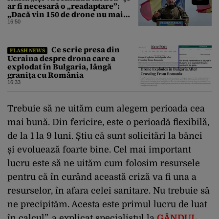
ar fi necesară o „readaptare”:
„Dacă vin 150 de drone nu mai
suntem pe timp de pace”
16:50
Ce scrie presa din
FLASH NEWS
Ucraina despre drona care a
explodat în Bulgaria, lângă
granița cu România
16:33
Trebuie să ne uităm cum alegem perioada cea
mai bună. Din fericire, este o perioadă flexibilă,
de la 1 la 9 luni. Știu că sunt solicitări la bănci
și evoluează foarte bine. Cel mai important
lucru este să ne uităm cum folosim resursele
pentru că în curând această criză va fi una a
resurselor, în afara celei sanitare. Nu trebuie să
ne precipităm. Acesta este primul lucru de luat
în calcul”, a explicat specialistul la
GÂNDUL