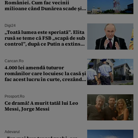
României. Cum fac vecinii
milioane când Dunărea scade și
Cernavodă produce puțin
Digi24
„Toată lumea este speriată”. Elita
rusă se teme că FSB „scapă de sub
control”, după ce Putin a extins
puterea serviciului
Cancan.ro
4.000 lei amendă tuturor
românilor care locuiesc la casă și
fac acest lucru în curte, crezând
că nu îi vede nimeni
Prosport.ro
Ce dramă! A murit tatăl lui Leo
Messi, Jorge Messi
Adevarul