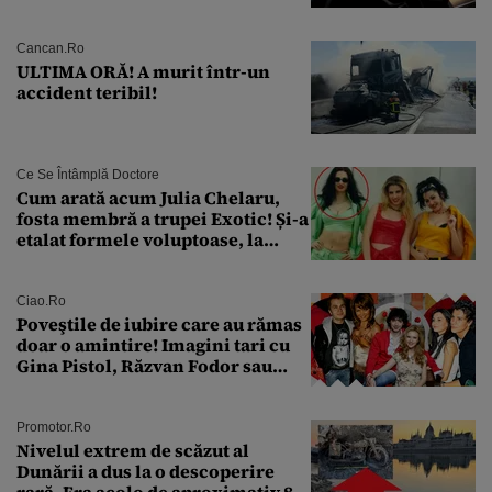
pentru siguranța mașinii
Cancan.ro
ULTIMA ORĂ! A murit într-un
accident teribil!
Ce Se Întâmplă Doctore
Cum arată acum Julia Chelaru,
fosta membră a trupei Exotic! Și-a
etalat formele voluptoase, la
aproape 50 de ani
Ciao.ro
Poveştile de iubire care au rămas
doar o amintire! Imagini tari cu
Gina Pistol, Răzvan Fodor sau
Andra Măruţă şi foştii parteneri
Promotor.ro
Nivelul extrem de scăzut al
Dunării a dus la o descoperire