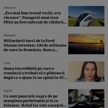
Adevarul
„Era mai bun trenul vechi, era
răcoare”. Pasagerii unui tren
PESA au fost sufocați de căldură
pe ruta București-Constanța
Mediafax
Miliardarii turci de la Ford
Otosan investesc 100 de milioane
de euro în România. Banca
Transilvania le acordă o
finanțare uriașă
Click
Suma incredibilă pe care o
româncă a trebuit să o plătească
după ce a ajuns la un spital în SUA:
„Asta este America”
Digi24
Ce sunt punctele negre de pe
marginea parbrizului și la ce
folosesc. Rolul lor este esențial