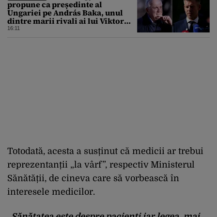
propune ca președinte al
Ungariei pe András Baka, unul
dintre marii rivali ai lui Viktor
Orbán
16:11
Totodată, acesta a susținut că medicii ar trebui
reprezentanții „la vârf”, respectiv Ministerul
Sănătății, de cineva care să vorbească în
interesele medicilor.
„Sănătatea este despre pacienți iar legea, mai