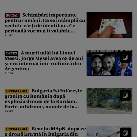
Schimbări importante
SOCIAL
pentru români. Ce se întâmplă cu
vechile cărți de identitate. Ce
perioadă vor mai fi valabile
buletinele clasice
15:47
A murit tatăl lui Lionel
DECES
Messi. Jorge Messi avea 68 de ani
și era internat într-o clinică din
Argentina
15:24
Bulgaria își întărește
ULTIMA ORĂ
granița cu România după
explozia dronei de la Kardam.
Forțe antidrone, mutate de la
frontiera cu Turcia
14:49
Reacția MApN, după ce
ULTIMA ORĂ
o dronă intrată în Bulgaria din