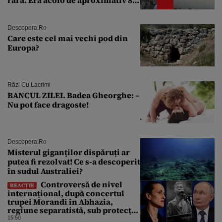
rară. Era acolo de aproximativ 80
de ani
Descopera.ro
Care este cel mai vechi pod din
Europa?
Râzi Cu Lacrimi
BANCUL ZILEI. Badea Gheorghe: –
Nu pot face dragoste!
Descopera.ro
Misterul giganților dispăruți ar
putea fi rezolvat! Ce s-a descoperit
în sudul Australiei?
Controversă de nivel
REACȚIE
internațional, după concertul
trupei Morandi în Abhazia,
regiune separatistă, sub protecția
Rusiei
15:50