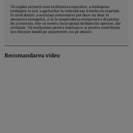
Vă rugăm să țineți cont că folosirea injuriilor, a limbajului
instigator la ură, a apelurilor la violență sau trimiterea repetată,
în mod abuziv, a aceluiași comentariu pot duce nu doar la
ștergerea mesajului, ci și la suspendarea temporară a dreptului
de a comenta. Site-ul nostru încurajează dezbaterile aprinse, dar
civilizate. Vă mulțumim pentru înțelegere și pentru contribuția
la o discuție bazată pe argumente, nu pe atacuri.
Recomandarea video