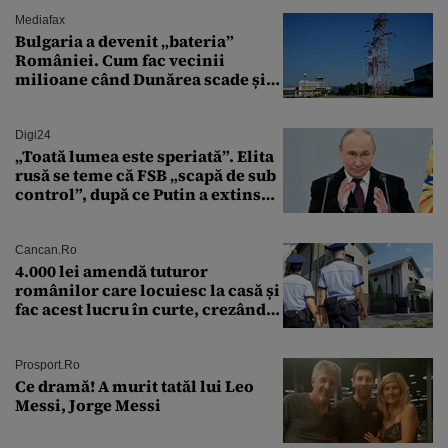
Mediafax
Bulgaria a devenit „bateria”
României. Cum fac vecinii
milioane când Dunărea scade și
Cernavodă produce puțin
Digi24
„Toată lumea este speriată”. Elita
rusă se teme că FSB „scapă de sub
control”, după ce Putin a extins
puterea serviciului
Cancan.ro
4.000 lei amendă tuturor
românilor care locuiesc la casă și
fac acest lucru în curte, crezând
că nu îi vede nimeni
Prosport.ro
Ce dramă! A murit tatăl lui Leo
Messi, Jorge Messi