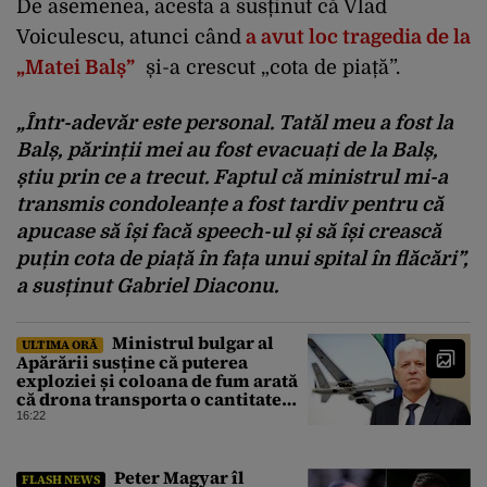
De asemenea, acesta a susținut că Vlad
Voiculescu, atunci când
a avut loc tragedia de la
„Matei Balș”
și-a crescut „cota de piață”.
„Într-adevăr este personal. Tatăl meu a fost la
Balș, părinții mei au fost evacuați de la Balș,
știu prin ce a trecut. Faptul că ministrul mi-a
transmis condoleanțe a fost tardiv pentru că
apucase să își facă speech-ul și să își crească
puțin cota de piață în fața unui spital în flăcări”,
a susținut Gabriel Diaconu.
Ministrul bulgar al
ULTIMA ORĂ
Apărării susține că puterea
exploziei și coloana de fum arată
că drona transporta o cantitate
semnificativă de exploziv
16:22
Peter Magyar îl
FLASH NEWS