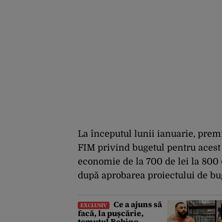
La începutul lunii ianuarie, premi
FIM privind bugetul pentru acest
economie de la 700 de lei la 800 d
după aprobarea proiectului de bu
Ce a ajuns să
EXCLUSIV
facă, la pușcărie,
temutul Bebino.