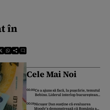
t în
Cele Mai Noi
05:00
Ce a ajuns să facă, la pușcărie, temutul
Bebino. Liderul interlop bucureștean,
trimis la reeducare
00:18
Nicușor Dan susține că evaluarea
Moody’s demonstrează că România a