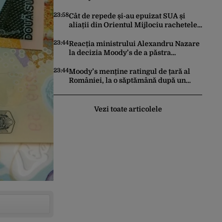
făcut pașii necesari pentru a menține
încrederea investitorilor: „Totuși,
23:58
Cât de repede și-au epuizat SUA și
perspectiva rămâne rezervată”
aliații din Orientul Mijlociu rachetele
în conflictul cu Iranul
23:44
Reacția ministrului Alexandru Nazare
la decizia Moody’s de a păstra
România recomandată investitorilor:
„Este un răgaz, dar în niciun caz un
23:44
Moody’s menține ratingul de țară al
motiv de relaxare”
României, la o săptămână după un
raport similar al agenției Fitch. Lipsa
unui guvern cu puteri depline,
principala vulnerabilitate din raport
Vezi toate articolele