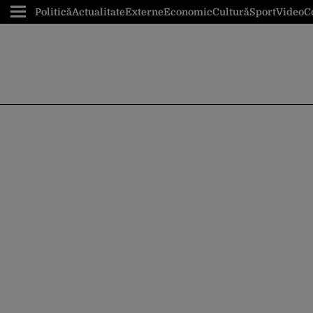
Politică
Actualitate
Externe
Economic
Cultură
Sport
Video
C