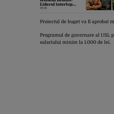
Liderul interlop
bucureștean, trimis la
05:00
reeducare
Proiectul de buget va fi aprobat 
Programul de guvernare al USL p
salariului minim la 1.000 de lei.