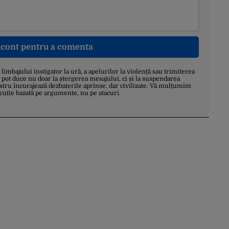
n cont pentru a comenta
a limbajului instigator la ură, a apelurilor la violență sau trimiterea
 pot duce nu doar la ștergerea mesajului, ci și la suspendarea
stru încurajează dezbaterile aprinse, dar civilizate. Vă mulțumim
scuție bazată pe argumente, nu pe atacuri.