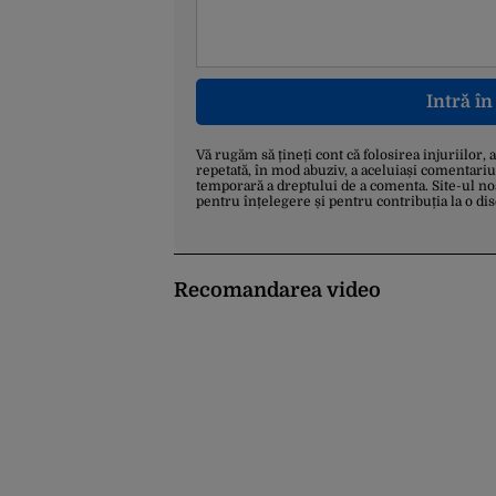
Intră î
Vă rugăm să țineți cont că folosirea injuriilor, 
repetată, în mod abuziv, a aceluiași comentariu
temporară a dreptului de a comenta. Site-ul no
pentru înțelegere și pentru contribuția la o di
Recomandarea video