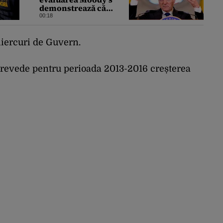
demonstrează că
România a făcut pașii
00:18
necesari pentru a
menține încrederea
investitorilor: „Totuși,
miercuri de Guvern.
perspectiva rămâne
rezervată”
revede pentru perioada 2013-2016 creșterea