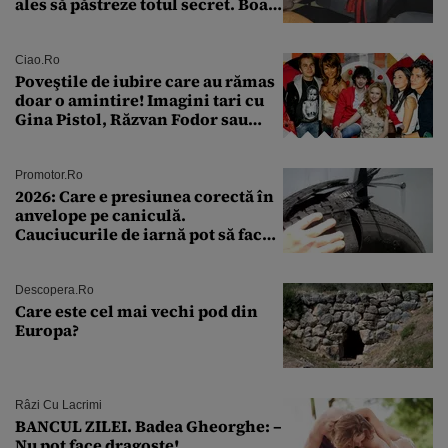
ales să păstreze totul secret. Boala
a fost descoperită la un control de
rutină
Ciao.ro
Poveştile de iubire care au rămas
doar o amintire! Imagini tari cu
Gina Pistol, Răzvan Fodor sau
Andra Măruţă şi foştii parteneri
Promotor.ro
2026: Care e presiunea corectă în
anvelope pe caniculă.
Cauciucurile de iarnă pot să facă
explozie la peste 40°C?
Descopera.ro
Care este cel mai vechi pod din
Europa?
Râzi Cu Lacrimi
BANCUL ZILEI. Badea Gheorghe: –
Nu pot face dragoste!