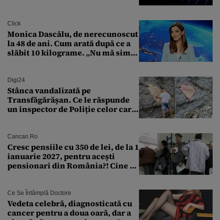
Transilvania le acordă o
finanțare uriașă
Click
Monica Dascălu, de nerecunoscut
la 48 de ani. Cum arată după ce a
slăbit 10 kilograme. „Nu mă simt
bine în această perioadă”
Digi24
Stânca vandalizată pe
Transfăgărășan. Ce le răspunde
un inspector de Poliție celor care
întreabă: „Dar ce a făcut?”
Cancan.ro
Cresc pensiile cu 350 de lei, de la 1
ianuarie 2027, pentru acești
pensionari din România?! Cine se
încadrează și care este singura
condiție
Ce Se Întâmplă Doctore
Vedeta celebră, diagnosticată cu
cancer pentru a doua oară, dar a