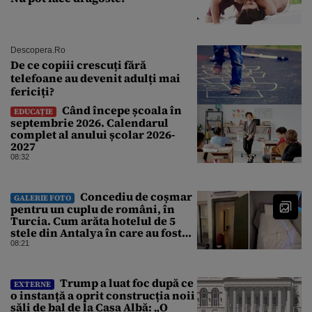
Descopera.ro
De ce copiii crescuți fără
telefoane au devenit adulți mai
fericiți?
Când începe școala în
EDUCAȚIE
septembrie 2026. Calendarul
complet al anului școlar 2026-
2027
08:32
Concediu de coșmar
GALERIE FOTO
pentru un cuplu de români, în
Turcia. Cum arăta hotelul de 5
stele din Antalya în care au fost
cazați
08:21
Trump a luat foc după ce
EXTERNE
o instanță a oprit construcția noii
săli de bal de la Casa Albă: „O