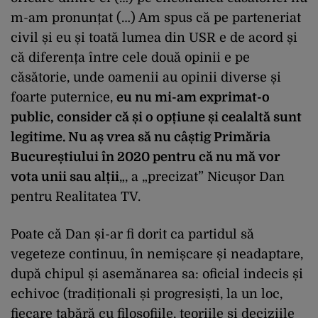
m-am pronunțat (…) Am spus că pe parteneriat
civil și eu și toată lumea din USR e de acord și
că diferența între cele două opinii e pe
căsătorie, unde oamenii au opinii diverse și
foarte puternice,
eu nu mi-am exprimat-o
public, consider că și o opțiune și cealaltă sunt
legitime. Nu aș vrea să nu câștig Primăria
Bucureștiului în 2020 pentru că nu mă vor
vota unii sau alții
„, a „precizat” Nicușor Dan
pentru Realitatea TV.
Poate că Dan și-ar fi dorit ca partidul să
vegeteze continuu, în nemișcare și neadaptare,
după chipul și asemănarea sa: oficial indecis și
echivoc (tradiționali și progresiști, la un loc,
fiecare tabără cu filosofiile, teoriile și deciziile