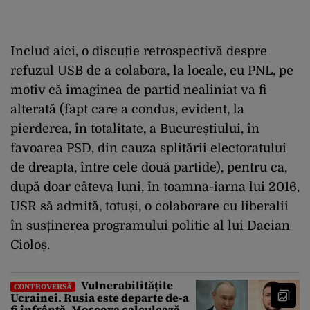
Includ aici, o discuție retrospectivă despre
refuzul USB de a colabora, la locale, cu PNL, pe
motiv că imaginea de partid nealiniat va fi
alterată (fapt care a condus, evident, la
pierderea, în totalitate, a Bucureștiului, în
favoarea PSD, din cauza splitării electoratului
de dreapta, între cele două partide), pentru ca,
după doar câteva luni, în toamna-iarna lui 2016,
USR să admită, totuși, o colaborare cu liberalii
în susținerea programului politic al lui Dacian
Cioloș.
Vulnerabilitățile
CONTROVERSĂ
Ucrainei. Rusia este departe de-a
fi înfrântă, Moscova calculează