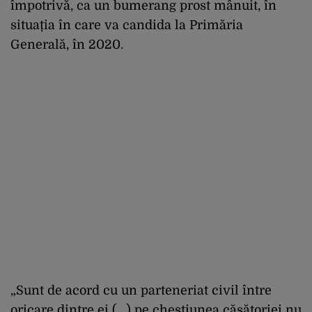
împotrivă, ca un bumerang prost mânuit, în
situația în care va candida la Primăria
Generală, în 2020.
„Sunt de acord cu un parteneriat civil între
oricare dintre ei (…) pe chestiunea căsătoriei nu