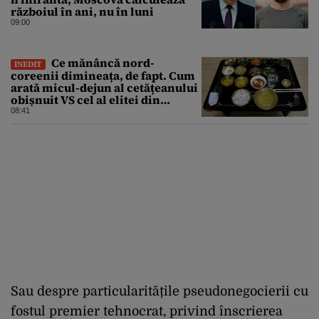
războiul în ani, nu în luni
09:00
Ce mănâncă nord-
INEDIT
coreenii dimineața, de fapt. Cum
arată micul-dejun al cetățeanului
obișnuit VS cel al elitei din
Phenian
08:41
Sau despre particularitățile pseudonegocierii cu
fostul premier tehnocrat, privind înscrierea