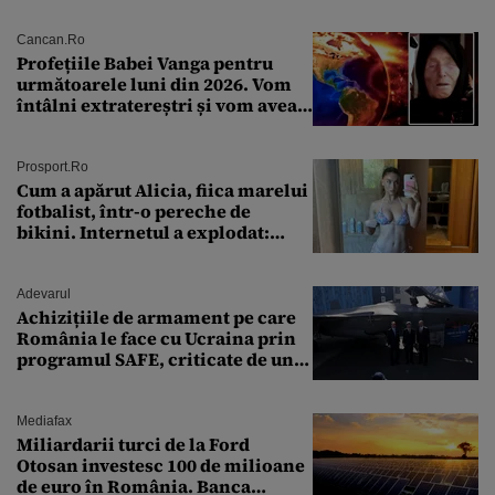
Cancan.ro
Profețiile Babei Vanga pentru
următoarele luni din 2026. Vom
întâlni extratereștri și vom avea
un nou conflict global
Prosport.ro
Cum a apărut Alicia, fiica marelui
fotbalist, într-o pereche de
bikini. Internetul a explodat:
„Zeiță superbă!”
Adevarul
Achizițiile de armament pe care
România le face cu Ucraina prin
programul SAFE, criticate de un
expert în securitate: „Nu știm ce
arme ne trebuie”
Mediafax
Miliardarii turci de la Ford
Otosan investesc 100 de milioane
de euro în România. Banca