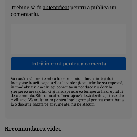
Trebuie să fii
autentificat
pentru a publica un
comentariu.
Intră în cont pentru a comenta
Vă rugăm să țineți cont că folosirea injuriilor, a limbajului
instigator la ură, a apelurilor la violență sau trimiterea repetată,
în mod abuziv, a aceluiași comentariu pot duce nu doar la
ștergerea mesajului, ci și la suspendarea temporară a dreptului
de a comenta. Site-ul nostru încurajează dezbaterile aprinse, dar
civilizate. Vă mulțumim pentru înțelegere și pentru contribuția
la o discuție bazată pe argumente, nu pe atacuri.
Recomandarea video