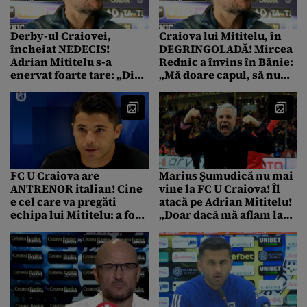
Derby-ul Craiovei,
Craiova lui Mititelu, în
încheiat NEDECIS!
DEGRINGOLADĂ! Mircea
Adrian Mititelu s-a
Rednic a învins în Bănie:
enervat foarte tare: „Din
„Mă doare capul, să nu
momentul ăsta suntem
mi se facă rău”
în război”
FC U Craiova are
Marius Șumudică nu mai
ANTRENOR italian! Cine
vine la FC U Craiova! Îl
e cel care va pregăti
atacă pe Adrian Mititelu!
echipa lui Mititelu: a fost
„Doar dacă mă aflam la
conductor de tren!
începuturile carierei de
antrenor!”