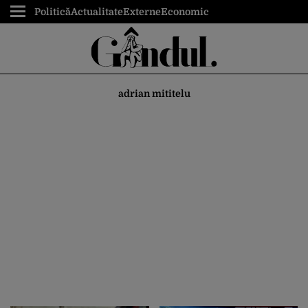
Politică
Actualitate
Externe
Economic
adrian mititelu