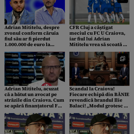
și sufletul meu”
Adrian Mititelu, despre
CFR Cluj a câștigat
zvonul conform căruia
meciul cu FC U Craiova,
fiul său ar fi pierdut
iar fiul lui Adrian
1.000.000 de euro la
Mititelu vrea să scoată un
ruletă: „Doamne, ce
titular din echipă
aberații!”
Adrian Mititelu, acuzat
Scandal la Craiova!
că a bătut un avocat pe
Fiecare echipă din BĂNIE
străzile din Craiova. Cum
revendică brandul Ilie
se apără finanțatorul FCU
Balaci! „Modul grotesc în
(EXCLUSIV Pro Sport)
care un club de fotbal
alege să își bată joc”