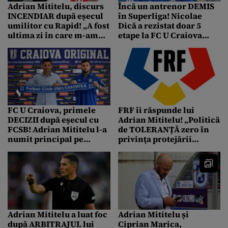
Adrian Mititelu, discurs
Încă un antrenor DEMIS
INCENDIAR după eșecul
în Superliga! Nicolae
umilitor cu Rapid! „A fost
Dică a rezistat doar 5
ultima zi în care m-am
etape la FC U Craiova
ocupat de fotbal”
1948
FC U Craiova, primele
FRF îi răspunde lui
DECIZII după eșecul cu
Adrian Mititelu! „Politică
FCSB! Adrian Mititelu l-a
de TOLERANȚĂ zero în
numit principal pe
privinţa protejării
Nicolae Dică
integrităţii sportului”
Adrian Mititelu a luat foc
Adrian Mititelu și
după ARBITRAJUL lui
Ciprian Marica,