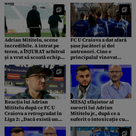
nimeni. Sunt oameni
care se hrănesc cu a
jigni”
Adrian Mititelu, scene
FC U Craiova a dat afară
incredibile. A intrat pe
șase jucători și doi
teren, a ÎNJURAT arbitrul
antrenori. Cine e
și a vrut să scoată echipa
principalul vinovat
de pe teren. „E un grup
pentru retrogradarea
criminal organizat”
echipei: „Ne-a distrus
anul acesta”
Reacția lui Adrian
MESAJ sfâșietor al
Mititelu după ce FC U
surorii lui Adrian
Craiova a retrogradat în
Mititelu jr., după ce a
Liga 2: „Dacă există un
suferit o intoxicație cu
vinovat pentru această
medicamente: „Ești în
situație, eu sunt acela”
fiecare secundă în inima