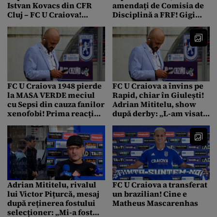
Istvan Kovacs din CFR
amendați de Comisia de
Cluj – FC U Craiova!
Disciplină a FRF! Gigi
„Furia și frustrarea au
Becali, Mihai Stoica și
fost mari”
Nelu Varga riscă
sancțiuni
FC U Craiova 1948 pierde
FC U Craiova a învins pe
la MASA VERDE meciul
Rapid, chiar în Giulești!
cu Sepsi din cauza fanilor
Adrian Mititelu, show
xenofobi! Prima reacție a
după derby: „L-am visat
lui Adrian Mititelu
pe Hagi. Înainte îl visam
pe Gigi Becali”
Adrian Mititelu, rivalul
FC U Craiova a transferat
lui Victor Pițurcă, mesaj
un brazilian! Cine e
după reținerea fostului
Matheus Mascarenhas
selecționer: „Mi-a fost