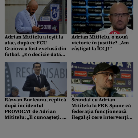
Adrian Mititelu a ieșit la
Adrian Mititelu, o nouă
atac, după ce FCU
victorie în justiție? „Am
Craiova a fost exclusă din
câștigat la ÎCCJ!”
fotbal. „E o decizie dată
de niște impostori care
au ocupat sediul
Federației”
Răzvan Burleanu, replică
Scandal cu Adrian
după incidentul
Mititelu la FRF. Spune că
PROVOCAT de Adrian
federația funcționează
Mititelu: „Îl cunoașteți. E
ilegal și cere intervenția
la fundul sacului și vrea
Statului. „Mă retrag din
să mai facă rost de niște
fotbal”
bani”