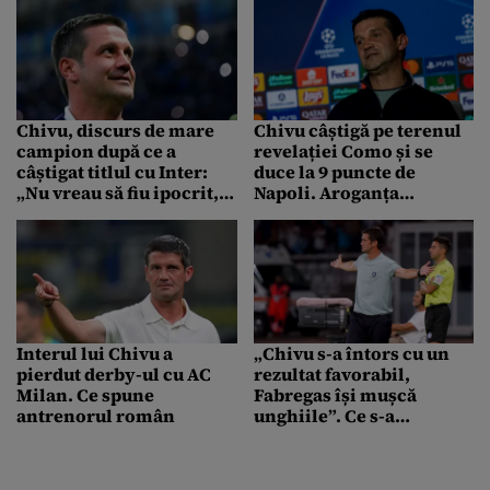
Chivu, discurs de mare
Chivu câștigă pe terenul
campion după ce a
revelației Como și se
câștigat titlul cu Inter:
duce la 9 puncte de
„Nu vreau să fiu ipocrit,
Napoli. Aroganța
dar…”
antrenorului român
pentru Conte și Allegri:
„Zic și eu ca ei”
Interul lui Chivu a
„Chivu s-a întors cu un
pierdut derby-ul cu AC
rezultat favorabil,
Milan. Ce spune
Fabregas își mușcă
antrenorul român
unghiile”. Ce s-a
întâmplat în Como –
Inter, turul semifinalelor
Cupei Italiei