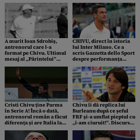
muți de uimire”
A murit Ioan Sdrobiș,
CHIVU, direct în istoria
antrenorul care l-a
lui Inter Milano. Ce a
format pe Chivu. Ultimul
scris Gazzetta dello Sport
mesaj al „Părintelui”
despre performanța
pentru Mircea Lucescu
românului
Cristi Chivu ține Parma
Chivu îi dă replica lui
în Serie A! Încă o dată,
Burleanu după ce șeful
antrenorul român a făcut
FRF și-a umflat pieptul cu
diferența și are Italia la
„i-am ciuruit!”. Discursul
picioare
decent al fostului căpitan
al naționalei