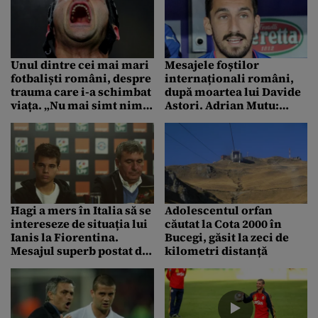
Unul dintre cei mai mari
Mesajele foștilor
fotbaliști români, despre
internaționali români,
trauma care i-a schimbat
după moartea lui Davide
viața. „Nu mai simt nimic
Astori. Adrian Mutu:
cu degetele mâinii
„Odihnește-te în pace,
stângi. Mi-am pus mâna
căpitane!”
în cap și era o gaură”
Hagi a mers în Italia să se
Adolescentul orfan
intereseze de situația lui
căutat la Cota 2000 în
Ianis la Fiorentina.
Bucegi, găsit la zeci de
Mesajul superb postat de
kilometri distanță
Cristi Chivu