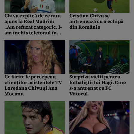
Chivu explică de ce nu a
Cristian Chivu se
ajuns la Real Madrid:
antrenează cu o echipă
„Am refuzat categoric. I-
din România
am închis telefonul în
nas”
Ce tarife le percepeau
Surpriza vieții pentru
clienților asistentele TV
fotbaliștii lui Hagi. Cine
Loredana Chivu și Ana
s-a antrenat cu FC
Mocanu
Viitorul