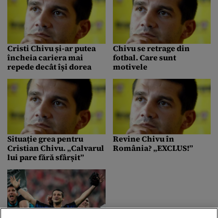
Cristi Chivu și-ar putea
Chivu se retrage din
încheia cariera mai
fotbal. Care sunt
repede decât își dorea
motivele
Situație grea pentru
Revine Chivu în
Cristian Chivu. „Calvarul
România? „EXCLUS!”
lui pare fără sfârșit”