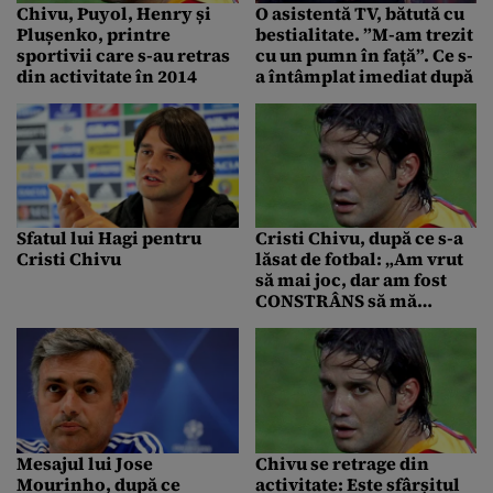
Chivu, Puyol, Henry și
O asistentă TV, bătută cu
Plușenko, printre
bestialitate. ”M-am trezit
sportivii care s-au retras
cu un pumn în față”. Ce s-
din activitate în 2014
a întâmplat imediat după
Sfatul lui Hagi pentru
Cristi Chivu, după ce s-a
Cristi Chivu
lăsat de fotbal: „Am vrut
să mai joc, dar am fost
CONSTRÂNS să mă
retrag”
Mesajul lui Jose
Chivu se retrage din
Mourinho, după ce
activitate: Este sfârșitul