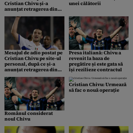
Cristian Chivu și-a
unei călătorii
anunțat retragerea din
fotbal
Mesajul de adio postat pe
Presa italiană: Chivu a
Cristian Chivu pe site-ul
revenit la baza de
personal, după ce și-a
pregătire și este gata să
anunțat retragerea din
își rezilieze contractul
fotbal
Cristian Chivu: Urmează
să fac o nouă operație
Românul considerat
noul Chivu