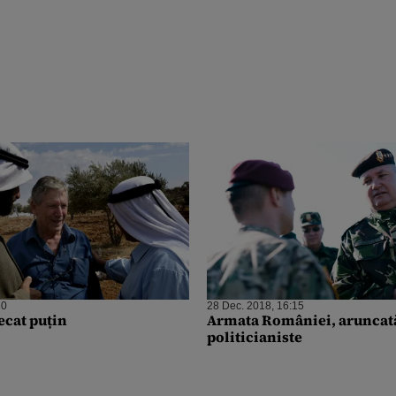
30
28 Dec. 2018, 16:15
ecat puțin
Armata României, aruncată
politicianiste