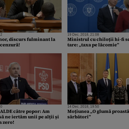
52
19 Dec. 2018, 21:08
r, discurs fulminant la
Ministrul cu chiloții hi-fi 
 cenzură!
tare: „taxa pe lăcomie”
30
14 Dec. 2018, 19:50
-ALDE către popor: Am
Moțiunea „O glumă proastă
să ne iertăm unii pe alții și
sărbători”
a zero!