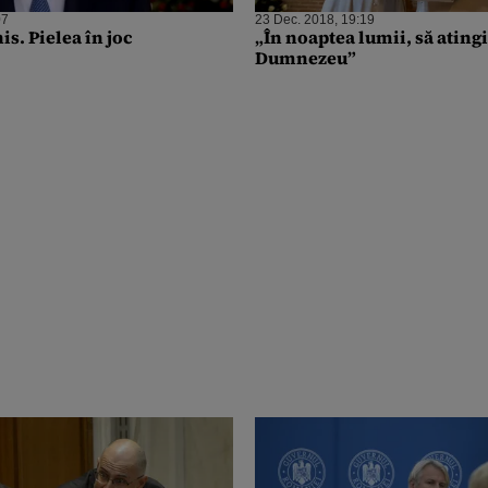
07
23 Dec. 2018, 19:19
s. Pielea în joc
„În noaptea lumii, să ating
Dumnezeu”