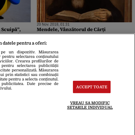
20 Nov. 2018, 01:31
u Scuipă”,
Mendele, Vânzătorul de Cărți
ă remaniere:
m datele pentru a oferi:
 pe un dispozitiv. Măsurarea
r pentru selectarea conținutului
iciilor. Crearea profilurilor de
 pentru selectarea publicității
icitate personalizată. Măsurarea
i prin statistici sau combinații
itate pentru a selecta conținutul.
 publicitatea. Date precise de
ACCEPT TOATE
ivului.
VREAU SA MODIFIC
SETARILE INDIVIDUAL