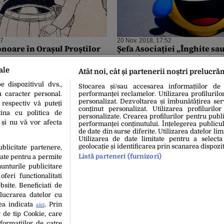
57
20 Nov. 2018, 17:52
onoare în Orașul Proștilor
Șefa Asociației „Înghite sa
mesaj pentru Dragnea dup
2g2bt !
ale
Atât noi, cât și partenerii noștri prelucră
 dispozitivul dvs.,
Stocarea și/sau accesarea informațiilor de
u caracter personal.
performanței reclamelor. Utilizarea profilurilo
personalizat. Dezvoltarea și îmbunătățirea serv
 respectiv vă puteți
conținut personalizat. Utilizarea profilurilor
ina cu politica de
personalizate. Crearea profilurilor pentru publ
i și nu vă vor afecta
performanței conținutului. Înțelegerea publiculu
de date din surse diferite. Utilizarea datelor lim
Utilizarea de date limitate pentru a selecta
geolocație și identificarea prin scanarea dispozit
ublicitate partenere,
Listă parteneri (furnizori)
date pentru a permite
unturile publicitare
oferi functionalitati
bsite. Beneficiati de
lucrarea datelor cu
tea indicata
. Prin
aici
 de tip Cookie, care
«
1
2
3
4
5
...
10
...
»
formatiilor de catre