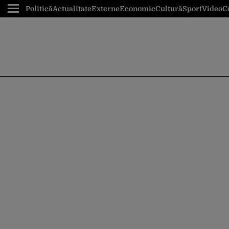
Politică
Actualitate
Externe
Economic
Cultură
Sport
Video
C