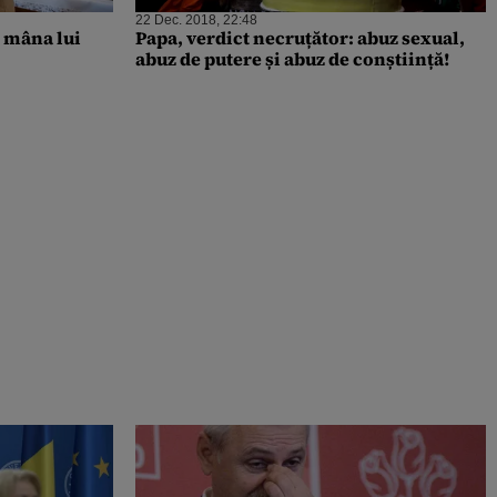
22 Dec. 2018, 22:48
i mâna lui
Papa, verdict necruțător: abuz sexual,
abuz de putere și abuz de conștiință!