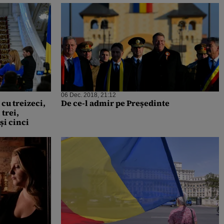
06 Dec. 2018, 21:12
cu treizeci,
De ce-l admir pe Președinte
 trei,
 și cinci