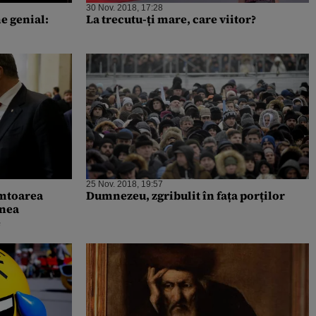
30 Nov. 2018, 17:28
e genial:
La trecutu-ți mare, care viitor?
25 Nov. 2018, 19:57
âmtoarea
Dumnezeu, zgribulit în fața porților
unea
e