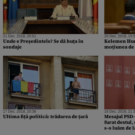
21 Dec. 2018, 20:51
20 Dec. 2018, 15:
Unde e Președintele? Se dă huța în
Kelemen Huno
sondaje
moțiunea de
17 Dec. 2018, 20:38
16 Dec. 2018, 21:
Ultima fiță politică: trădarea de țară
Mesajul PSD
furat destul, 
s-o luăm de l