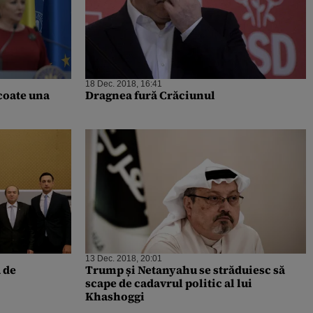
18 Dec. 2018, 16:41
scoate una
Dragnea fură Crăciunul
13 Dec. 2018, 20:01
 de
Trump și Netanyahu se străduiesc să
scape de cadavrul politic al lui
Khashoggi