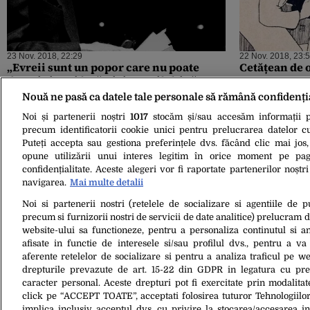
23 Nov. 2018, 22:29
22 Nov. 2018, 23:
„Evreii sunt un popor care nu poate
Cetățean de 
dormi și nu-i lasă nici pe ceilalți să
doarmă”
Nouă ne pasă ca datele tale personale să rămână confidenți
Noi și partenerii noștri
1017
stocăm și/sau accesăm informații pe
precum identificatorii cookie unici pentru prelucrarea datelor c
Puteți accepta sau gestiona preferințele dvs. făcând clic mai jos,
opune utilizării unui interes legitim în orice moment pe pag
confidențialitate. Aceste alegeri vor fi raportate partenerilor noștr
navigarea.
Mai multe detalii
Noi si partenerii nostri (retelele de socializare si agentiile de p
precum si furnizorii nostri de servicii de date analitice) prelucram 
website-ului sa functioneze, pentru a personaliza continutul si an
18 Nov. 2018, 20:23
afisate in functie de interesele si/sau profilul dvs., pentru a va 
Tot mai puțini și tot mai bogați
aferente retelelor de socializare si pentru a analiza traficul pe we
drepturile prevazute de art. 15-22 din GDPR in legatura cu pre
caracter personal. Aceste drepturi pot fi exercitate prin modalita
click pe “ACCEPT TOATE”, acceptati folosirea tuturor Tehnologiilor
implica inclusiv acceptul dvs. cu privire la stocarea/accesarea in