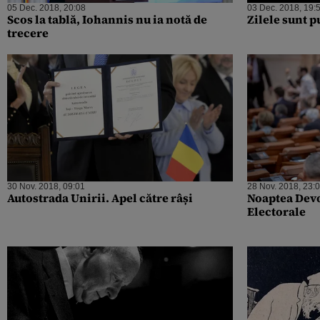
05 Dec. 2018, 20:08
03 Dec. 2018, 19:
Scos la tablă, Iohannis nu ia notă de
Zilele sunt p
trecere
30 Nov. 2018, 09:01
28 Nov. 2018, 23:
Autostrada Unirii. Apel către râși
Noaptea Devo
Electorale