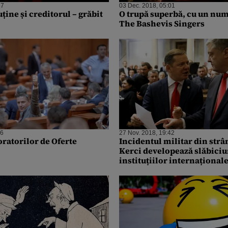
57
03 Dec. 2018, 05:01
uține și creditorul – grăbit
O trupă superbă, cu un num
The Bashevis Singers
06
27 Nov. 2018, 19:42
ratorilor de Oferte
Incidentul militar din str
Kerci developează slăbici
instituțiilor internațional