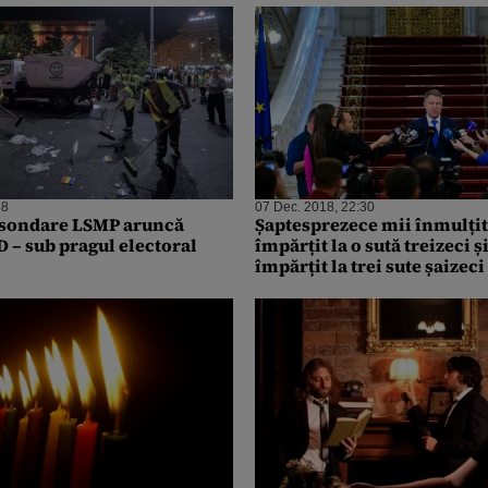
58
07 Dec. 2018, 22:30
e sondare LSMP aruncă
Șaptesprezece mii înmulțit 
D – sub pragul electoral
împărțit la o sută treizeci și
împărțit la trei sute șaizeci