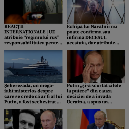
unul
REACȚII
Echipa lui Navalnîi nu
INTERNAȚIONALE | UE
poate confirma sau
atribuie ”regimului rus”
infirma DECESUL
responsabilitatea pentru
acestuia, dar atribuie
moartea lui Navalnîi/
întreaga responsabilitate
Ucraina cere tragerea la
Moscovei
răspundere a lui Putin
Șeherezada, un mega-
Putin „şi-a scurtat zilele
iaht misterios despre
la putere” din cauza
care se crede că ar fi al lui
deciziei de a invada
Putin, a fost sechestrat în
Ucraina, a spus un
Italia (VIDEO)
apropiat al lui Navalnîi la
summitul ONU