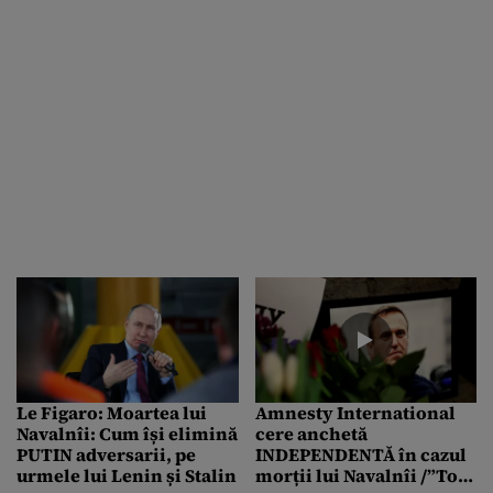
Le Figaro: Moartea lui
Amnesty International
Navalnîi: Cum își elimină
cere anchetă
PUTIN adversarii, pe
INDEPENDENTĂ în cazul
urmele lui Lenin și Stalin
morții lui Navalnîi /”Toți