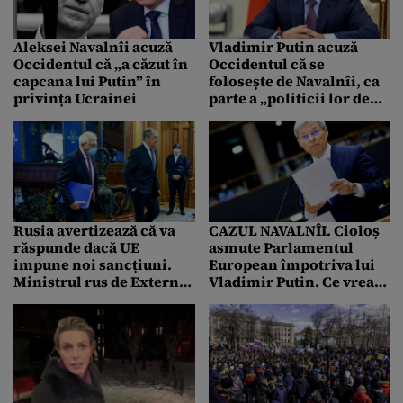
Aleksei Navalnîi acuză
Vladimir Putin acuză
Occidentul că „a căzut în
Occidentul că se
capcana lui Putin” în
folosește de Navalnîi, ca
privința Ucrainei
parte a „politicii lor de
izolare” a Rusiei
Rusia avertizează că va
CAZUL NAVALNÎI. Cioloș
răspunde dacă UE
asmute Parlamentul
impune noi sancțiuni.
European împotriva lui
Ministrul rus de Externe:
Vladimir Putin. Ce vrea
Orice noi sancțiuni vor fi
liderul PLUS
inevitabil urmate de un
răspuns proporțional