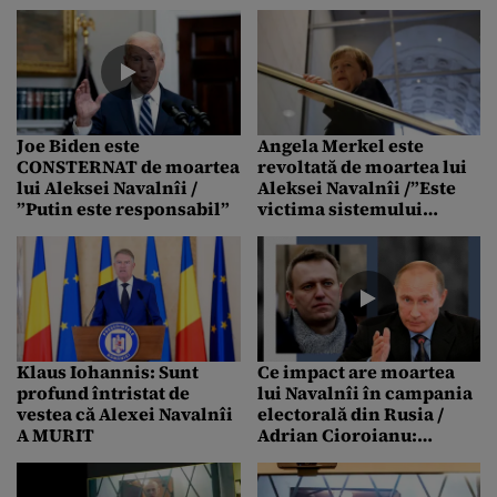
cei responsabili să fie
trași la răspundere”
Joe Biden este
Angela Merkel este
CONSTERNAT de moartea
revoltată de moartea lui
lui Aleksei Navalnîi /
Aleksei Navalnîi /”Este
”Putin este responsabil”
victima sistemului
REPRESIV”
Klaus Iohannis: Sunt
Ce impact are moartea
profund întristat de
lui Navalnîi în campania
vestea că Alexei Navalnîi
electorală din Rusia /
A MURIT
Adrian Cioroianu:
PUTIN, lider ai cărui
opozanți dispar unul câte