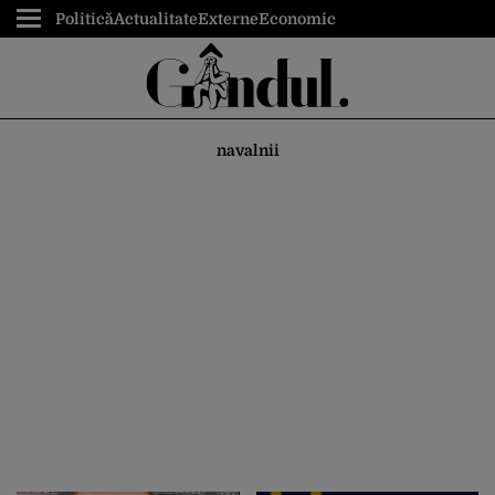
Politică
Actualitate
Externe
Economic
navalnii