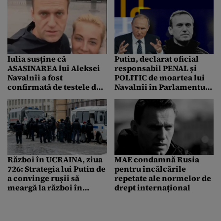
Iulia susține că
Putin, declarat oficial
ASASINAREA lui Aleksei
responsabil PENAL și
Navalnîi a fost
POLITIC de moartea lui
confirmată de testele de
Navalnîi în Parlamentul
laborator
European. Dizidentul va
fi înmormântat vineri la
Moscova
Război în UCRAINA, ziua
MAE condamnă Rusia
726: Strategia lui Putin de
pentru încălcările
a convinge rușii să
repetate ale normelor de
meargă la război în
drept internațional
Ucraina: „E o chestiune
vitală pentru Rusia”