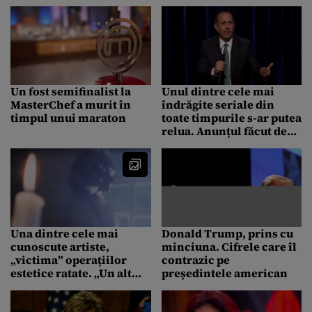
interzică, dar autoritățile
SEMIFINALIȘTII
o laudă: Sunt
Eurovision România
dezgustătoare
2019
Un fost semifinalist la
Unul dintre cele mai
MasterChef a murit în
îndrăgite seriale din
timpul unui maraton
toate timpurile s-ar putea
relua. Anunțul făcut de
doi dintre actorii
principali
Una dintre cele mai
Donald Trump, prins cu
cunoscute artiste,
minciuna. Cifrele care îl
„victima” operațiilor
contrazic pe
estetice ratate. „Un alt
președintele american
exemplu al excesului de
Botox”