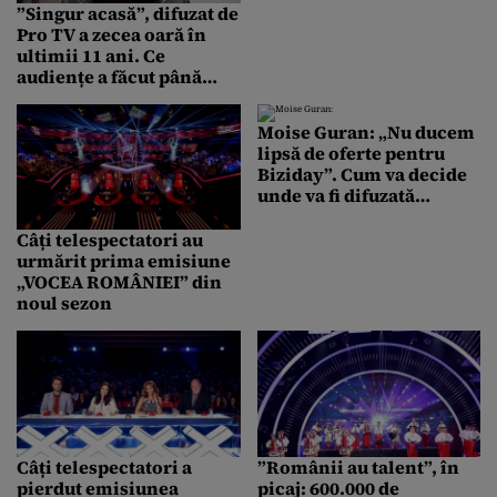
Colectiv
”Singur acasă”, difuzat de
Pro TV a zecea oară în
ultimii 11 ani. Ce
audiențe a făcut până
acum
Moise Guran: „Nu ducem
lipsă de oferte pentru
Biziday”. Cum va decide
unde va fi difuzată
emisiunea
Câți telespectatori au
urmărit prima emisiune
„VOCEA ROMÂNIEI” din
noul sezon
Câți telespectatori a
”Românii au talent”, în
pierdut emisiunea
picaj: 600.000 de