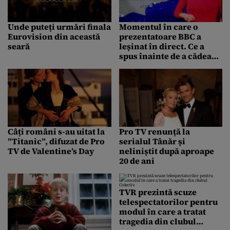
Unde puteți urmări finala
Momentul în care o
Eurovision din această
prezentatoare BBC a
seară
leșinat în direct. Ce a
spus înainte de a cădea
din picioare
Câți români s-au uitat la
Pro TV renunță la
”Titanic”, difuzat de Pro
serialul Tânăr și
TV de Valentine’s Day
neliniștit după aproape
20 de ani
TVR prezintă scuze
telespectatorilor pentru
modul în care a tratat
tragedia din clubul