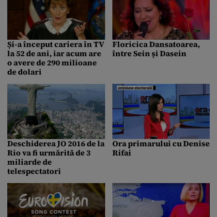
Și-a început cariera în TV
Floricica Dansatoarea,
la 52 de ani, iar acum are
între Sein și Dasein
o avere de 290 milioane
de dolari
Deschiderea JO 2016 de la
Ora primarului cu Denise
Rio va fi urmărită de 3
Rifai
miliarde de
telespectatori