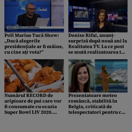
Poll Marius Tucă Show:
Denise Rifai, anunț-
„Dacă alegerile
surpriză după nouă ani la
prezidențiale ar fi mâine,
Realitatea TV. La ce post
cu cine ați vota?”
se mută realizatoarea tv:
Cred foarte mult în acest
proiect
Numărul RECORD de
Prezentatoare meteo
aripioare de pui care vor
româncă, stabilită în
fi consumate cu ocazia
Belgia, criticată de
Super Bowl LIV 2020.
telespectatori pentru că a
Puse cap la cap, ar
apărut pe post „prea
înconjura Pâmântul de
însărcinată”: „Daniela a
trei ori
fost o victimă a