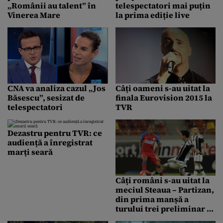
„Românii au talent” în
telespectatori mai puțin
Vinerea Mare
la prima ediție live
CNA va analiza cazul „Jos
Câți oameni s-au uitat la
Băsescu”, sesizat de
finala Eurovision 2015 la
telespectatori
TVR
Dezastru pentru TVR: ce
audiență a înregistrat
marți seară
Câți români s-au uitat la
meciul Steaua – Partizan,
din prima manșă a
turului trei preliminar al
Ligii Campionilor