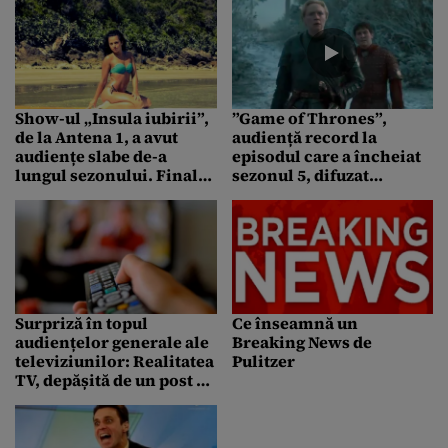
Show-ul „Insula iubirii”,
”Game of Thrones”,
de la Antena 1, a avut
audiență record la
audiențe slabe de-a
episodul care a încheiat
lungul sezonului. Finala,
sezonul 5, difuzat
singura ediție în care a
duminică seară
fost locul întâi, doar pe
un target
Surpriză în topul
Ce înseamnă un
audiențelor generale ale
Breaking News de
televiziunilor: Realitatea
Pulitzer
TV, depășită de un post de
desene animate