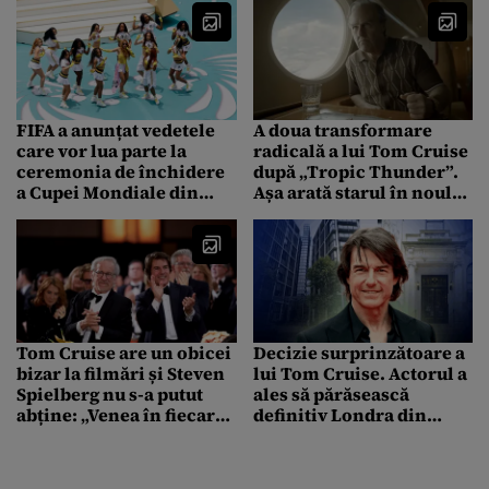
FIFA a anunțat vedetele
A doua transformare
care vor lua parte la
radicală a lui Tom Cruise
ceremonia de închidere
după „Tropic Thunder”.
a Cupei Mondiale din
Așa arată starul în noul
2026
său film, „Digger”
Tom Cruise are un obicei
Decizie surprinzătoare a
bizar la filmări și Steven
lui Tom Cruise. Actorul a
Spielberg nu s-a putut
ales să părăsească
abține: „Venea în fiecare
definitiv Londra din
dimineață și…”
cauza criminalității
ridicate