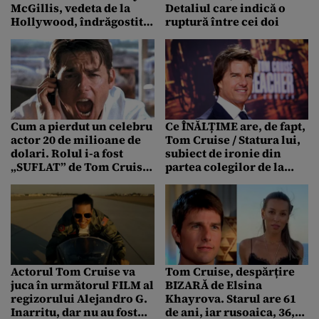
McGillis, vedeta de la
Detaliul care indică o
Hollywood, îndrăgostită
ruptură între cei doi
nebunește de Tom Cruise
în filmul Top Gun
Cum a pierdut un celebru
Ce ÎNĂLȚIME are, de fapt,
actor 20 de milioane de
Tom Cruise / Statura lui,
dolari. Rolul i-a fost
subiect de ironie din
„SUFLAT” de Tom Cruise!
partea colegilor de la
„Cred că e o greșeală…”
Hollywood
Actorul Tom Cruise va
Tom Cruise, despărțire
juca în următorul FILM al
BIZARĂ de Elsina
regizorului Alejandro G.
Khayrova. Starul are 61
Inarritu, dar nu au fost
de ani, iar rusoaica, 36,