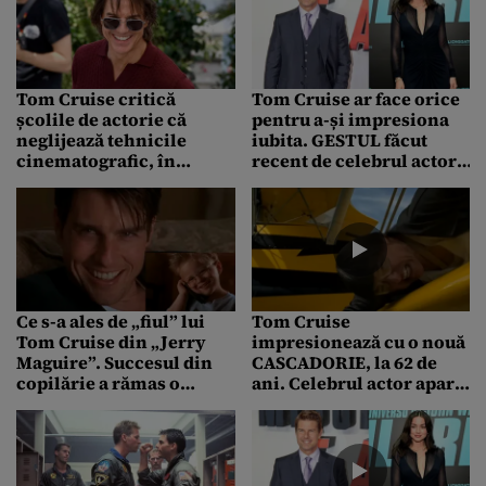
fiecare gest”
Tom Cruise critică
Tom Cruise ar face orice
școlile de actorie că
pentru a-și impresiona
neglijează tehnicile
iubita. GESTUL făcut
cinematografic, în
recent de celebrul actor,
formarea tinerilor actori
doar pentru că Ana de
Armas întârzia la
aeroport
Ce s-a ales de „fiul” lui
Tom Cruise
Tom Cruise din „Jerry
impresionează cu o nouă
Maguire”. Succesul din
CASCADORIE, la 62 de
copilărie a rămas o
ani. Celebrul actor apare
amintire
în a opta serie din saga
„Misiune Imposibilă”