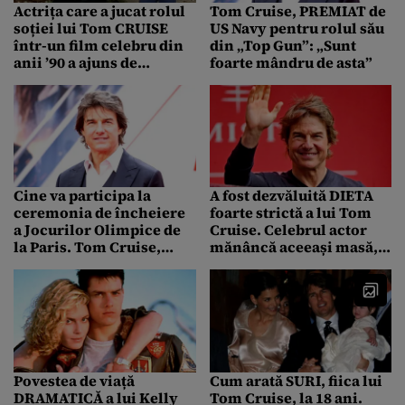
Actrița care a jucat rolul
Tom Cruise, PREMIAT de
soției lui Tom CRUISE
US Navy pentru rolul său
într-un film celebru din
din „Top Gun”: „Sunt
anii ’90 a ajuns de
foarte mândru de asta”
nerecunoscut. Cum arată
acum „Abby McDeere”
Cine va participa la
A fost dezvăluită DIETA
ceremonia de încheiere
foarte strictă a lui Tom
a Jocurilor Olimpice de
Cruise. Celebrul actor
la Paris. Tom Cruise,
mănâncă aceeași masă,
printre invitați
oriunde merge
Povestea de viață
Cum arată SURI, fiica lui
DRAMATICĂ a lui Kelly
Tom Cruise, la 18 ani.