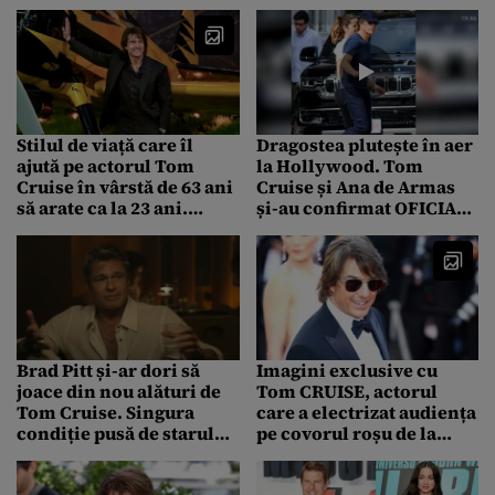
„inferior” starului din
și vine după o carieră de
„Misiune: Imposibilă”
peste patru decenii
Stilul de viață care îl
Dragostea plutește în aer
ajută pe actorul Tom
la Hollywood. Tom
Cruise în vârstă de 63 ani
Cruise și Ana de Armas
să arate ca la 23 ani.
și-au confirmat OFICIAL
Primul pas: Trebuie să fie
relația
la sală de la 5:30
dimineața
Brad Pitt și-ar dori să
Imagini exclusive cu
joace din nou alături de
Tom CRUISE, actorul
Tom Cruise. Singura
care a electrizat audiența
condiție pusă de starul
pe covorul roșu de la
din „F1”
CANNES: „A controlat cu
acuratețe milimetrica