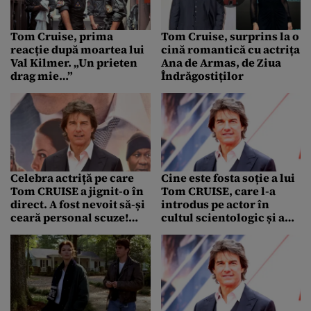
Tom Cruise, prima
Tom Cruise, surprins la o
reacție după moartea lui
cină romantică cu actrița
Val Kilmer. „Un prieten
Ana de Armas, de Ziua
drag mie…”
Îndrăgostiților
Celebra actriță pe care
Cine este fosta soție a lui
Tom CRUISE a jignit-o în
Tom CRUISE, care l-a
direct. A fost nevoit să-și
introdus pe actor în
ceară personal scuze!
cultul scientologic și a
„Atât a putut…”
povestit detalii
uimitoare despre viața
lor sexuală