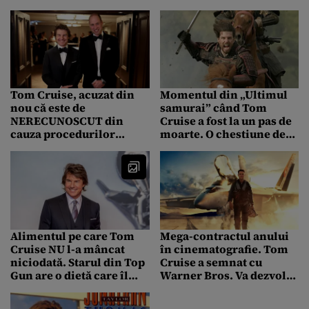
dezvăluite detalii despre
dar nu vârsta a fost
proiect
motivul separării
Tom Cruise, acuzat din
Momentul din „Ultimul
nou că este de
samurai” când Tom
NERECUNOSCUT din
Cruise a fost la un pas de
cauza procedurilor
moarte. O chestiune de
estetice. Imaginile care
câțiva centimetri!
au stârnit controverse
Alimentul pe care Tom
Mega-contractul anului
Cruise NU l-a mâncat
în cinematografie. Tom
niciodată. Starul din Top
Cruise a semnat cu
Gun are o dietă care îl
Warner Bros. Va dezvolta
ajută să arate mereu
şi produce filme
tânăr
originale şi francize