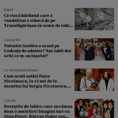
Digi24
Ce riscă bărbatul care a
vandalizat o stâncă de pe
Transfăgărășan în semn de iubire
față de „Anna”
Cancan.ro
Valentin Sanfira o acuză pe
Codruța de adulter? 'Am iubit doi
ochi ce m-au înșelat!'
Ce Se Întâmplă Doctore
Cum arată astăzi Dana
Nicolaescu, la 13 ani de la
moartea lui Sergiu Nicolaescu.
Transformarea care i-a surprins
pe toți
Ciao.ro
Poveştile de iubire care au rămas
doar o amintire! Imagini tari cu
Gina Pistol, Răzvan Fodor sau