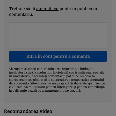
Trebuie să fii
autentificat
pentru a publica un
comentariu.
Intră în cont pentru a comenta
Vă rugăm să țineți cont că folosirea injuriilor, a limbajului
instigator la ură, a apelurilor la violență sau trimiterea repetată,
în mod abuziv, a aceluiași comentariu pot duce nu doar la
ștergerea mesajului, ci și la suspendarea temporară a dreptului
de a comenta. Site-ul nostru încurajează dezbaterile aprinse, dar
civilizate. Vă mulțumim pentru înțelegere și pentru contribuția
la o discuție bazată pe argumente, nu pe atacuri.
Recomandarea video