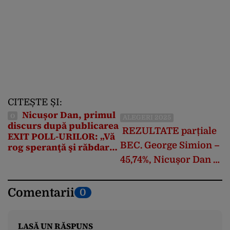
CITEȘTE ȘI:
Nicușor Dan, primul
O
ALEGERI 2025
discurs după publicarea
REZULTATE parțiale
EXIT POLL-URILOR: „Vă
BEC. George Simion –
rog speranţă şi răbdare,
o să urmeze o perioadă
45,74%, Nicușor Dan –
dificilă”
54,26%, după
centralizarea a 98,14%
Comentarii
0
din
LASĂ UN RĂSPUNS