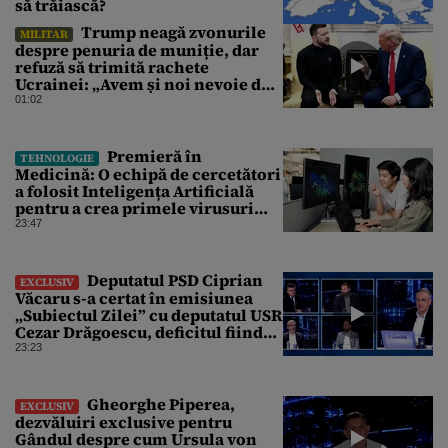
să trăiască?
Trump neagă zvonurile
MILITAR
despre penuria de muniție, dar
refuză să trimită rachete
Ucrainei: „Avem și noi nevoie de
rachete”
01:02
Premieră în
TEHNOLOGIE
Medicină: O echipă de cercetători
a folosit Inteligența Artificială
pentru a crea primele virusuri
sintetice la tratarea de E.coli
23:47
Deputatul PSD Ciprian
EXCLUSIV
Văcaru s-a certat în emisiunea
„Subiectul Zilei” cu deputatul USR
Cezar Drăgoescu, deficitul fiind
motivul scandalului
23:23
Gheorghe Piperea,
EXCLUSIV
dezvăluiri exclusive pentru
Gândul despre cum Ursula von