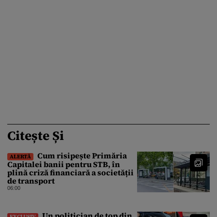
Citește Și
Cum risipește Primăria
ALERTĂ
Capitalei banii pentru STB, în
plină criză financiară a societății
de transport
06:00
Un politician de top din
EXCLUSIV