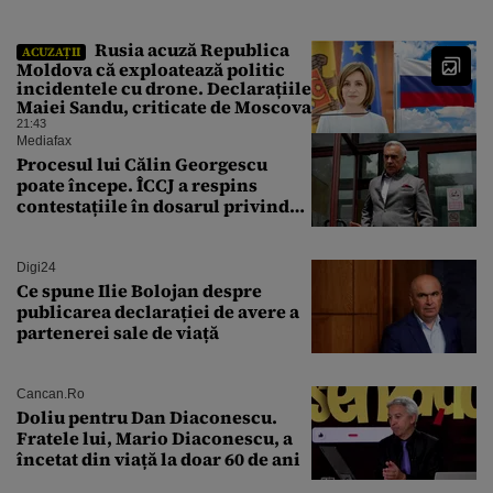
incompatibil”
Rusia acuză Republica
ACUZAȚII
Moldova că exploatează politic
incidentele cu drone. Declarațiile
Maiei Sandu, criticate de Moscova
21:43
Mediafax
Procesul lui Călin Georgescu
poate începe. ÎCCJ a respins
contestațiile în dosarul privind
lovitura de stat
Digi24
Ce spune Ilie Bolojan despre
publicarea declarației de avere a
partenerei sale de viață
Cancan.ro
Doliu pentru Dan Diaconescu.
Fratele lui, Mario Diaconescu, a
încetat din viață la doar 60 de ani