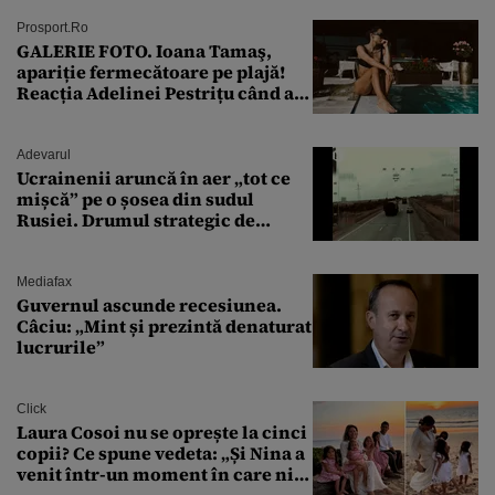
Prosport.ro
GALERIE FOTO. Ioana Tamaş,
apariție fermecătoare pe plajă!
Reacția Adelinei Pestrițu când a
văzut-o
Adevarul
Ucrainenii aruncă în aer „tot ce
mișcă” pe o șosea din sudul
Rusiei. Drumul strategic de
aprovizionare către Crimeea este
controlat complet
Mediafax
Guvernul ascunde recesiunea.
Câciu: „Mint și prezintă denaturat
lucrurile”
Click
Laura Cosoi nu se oprește la cinci
copii? Ce spune vedeta: „Și Nina a
venit într-un moment în care nici
măcar nu mai discutam”