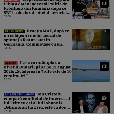
Libia a dat în judecată Poliția de
Frontieră din România după ce
SRI l-a declarat, oficial, terorist
ISIS
05:00
Reacția MAE, după ce
FLASH NEWS
un cetăţean român acuzat de
spionaj a fost arestat în
Germania. Complotase cu un
ucrainean ca să asasineze un
23:05
producător de drone
Ce se va întâmpla cu
ALERTĂ
nivelul Dunării până pe 12 august
2026: „Scăderea în 7 zile este de 10
centimetri”
22:43
Ion Cristoiu
MARIUS TUCĂ SHOW
compară conflictul de interese al
lui Fritz cu cel al lui Iohannis:
„Ghinionul lui Fritz este că două
instanțe l-au declarat
22:00