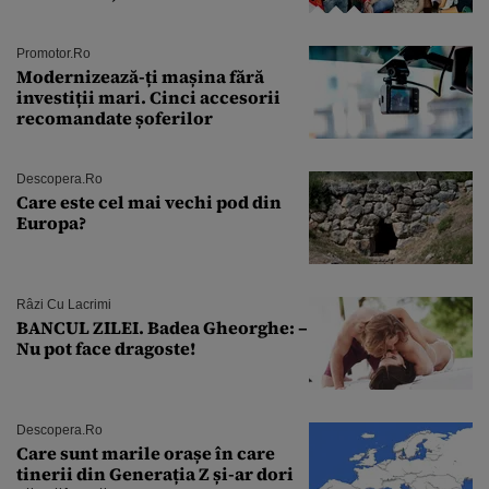
Andra Măruţă şi foştii parteneri
Promotor.ro
Modernizează-ți mașina fără
investiții mari. Cinci accesorii
recomandate șoferilor
Descopera.ro
Care este cel mai vechi pod din
Europa?
Râzi Cu Lacrimi
BANCUL ZILEI. Badea Gheorghe: –
Nu pot face dragoste!
Descopera.ro
Care sunt marile orașe în care
tinerii din Generația Z și-ar dori