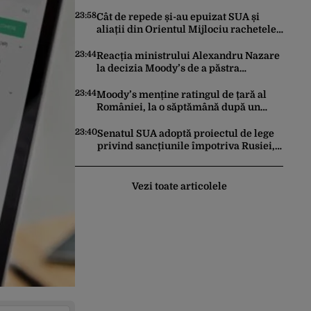
făcut pașii necesari pentru a menține
încrederea investitorilor: „Totuși,
23:58
Cât de repede și-au epuizat SUA și
perspectiva rămâne rezervată”
aliații din Orientul Mijlociu rachetele
în conflictul cu Iranul
23:44
Reacția ministrului Alexandru Nazare
la decizia Moody’s de a păstra
România recomandată investitorilor:
„Este un răgaz, dar în niciun caz un
23:44
Moody’s menține ratingul de țară al
motiv de relaxare”
României, la o săptămână după un
raport similar al agenției Fitch. Lipsa
unui guvern cu puteri depline,
23:40
Senatul SUA adoptă proiectul de lege
principala vulnerabilitate din raport
privind sancțiunile împotriva Rusiei,
promovat de omul lui Trump
Vezi toate articolele