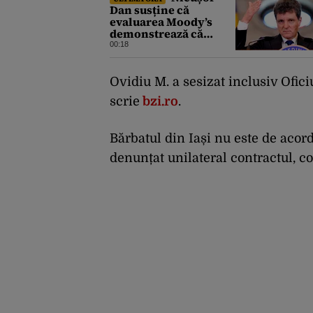
Dan susține că
evaluarea Moody’s
demonstrează că
România a făcut pașii
00:18
necesari pentru a
menține încrederea
investitorilor: „Totuși,
Ovidiu M. a sesizat inclusiv Ofic
perspectiva rămâne
scrie
bzi.ro
.
rezervată”
Bărbatul din Iași nu este de acord
denunțat unilateral contractul, c