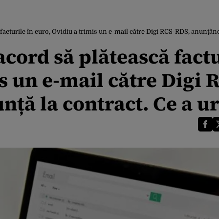
 facturile în euro, Ovidiu a trimis un e-mail către Digi RCS-RDS, anunțân
acord să plătească fact
s un e-mail către Digi 
nță la contract. Ce a u