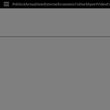
Politică
Actualitate
Externe
Economic
Cultură
Sport
Video
C