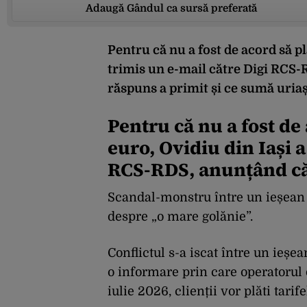
Adaugă Gândul ca sursă preferată
Pentru că nu a fost de acord să pl
trimis un e-mail către Digi RCS-
răspuns a primit și ce sumă uriașă
Pentru că nu a fost de 
euro, Ovidiu din Iași a
RCS-RDS, anunțând că
Scandal-monstru între un ieșean
despre „o mare golănie”.
Conflictul s-a iscat între un ieșe
o informare prin care operatorul d
iulie 2026, clienții vor plăti tari