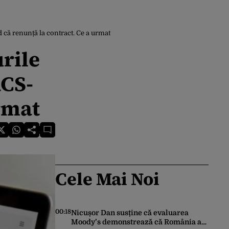
d că renunță la contract. Ce a urmat
urile
RCS-
rmat
Cele Mai Noi
00:18
Nicușor Dan susține că evaluarea
Moody’s demonstrează că România a