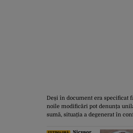
Deși în document era specificat f
noile modificări pot denunța unila
sumă, situația a degenerat în conf
Nicușor
ULTIMA ORĂ