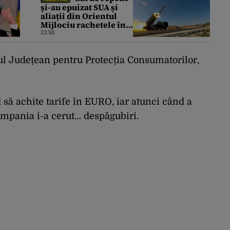
și-au epuizat SUA și
aliații din Orientul
Mijlociu rachetele în
conflictul cu Iranul
23:58
iul Județean pentru Protecția Consumatorilor,
 să achite tarife în EURO, iar atunci când a
ompania i-a cerut… despăgubiri.