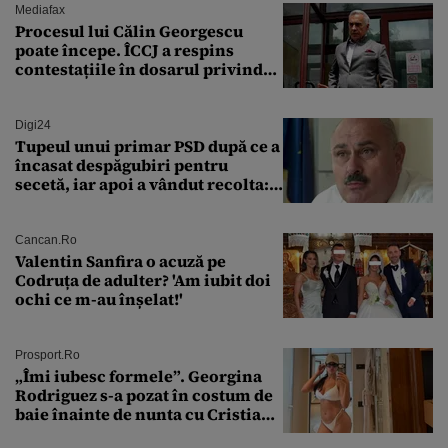
Mediafax
Procesul lui Călin Georgescu
poate începe. ÎCCJ a respins
contestațiile în dosarul privind
lovitura de stat
Digi24
Tupeul unui primar PSD după ce a
încasat despăgubiri pentru
secetă, iar apoi a vândut recolta:
„Dar am plătit impozit pentru
banii ăia”
Cancan.ro
Valentin Sanfira o acuză pe
Codruța de adulter? 'Am iubit doi
ochi ce m-au înșelat!'
Prosport.ro
„Îmi iubesc formele”. Georgina
Rodriguez s-a pozat în costum de
baie înainte de nunta cu Cristiano
Ronaldo