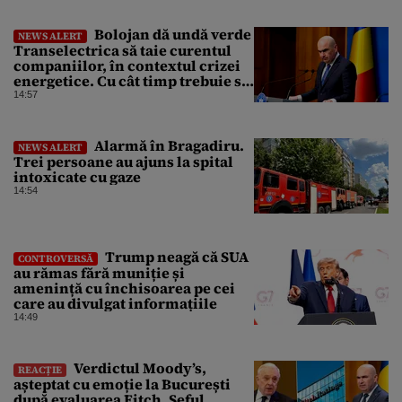
Bolojan dă undă verde
NEWS ALERT
Transelectrica să taie curentul
companiilor, în contextul crizei
energetice. Cu cât timp trebuie să
le anunțe înainte
14:57
Alarmă în Bragadiru.
NEWS ALERT
Trei persoane au ajuns la spital
intoxicate cu gaze
14:54
Trump neagă că SUA
CONTROVERSĂ
au rămas fără muniție și
amenință cu închisoarea pe cei
care au divulgat informațiile
14:49
Verdictul Moody’s,
REACȚIE
așteptat cu emoție la București
după evaluarea Fitch. Șeful