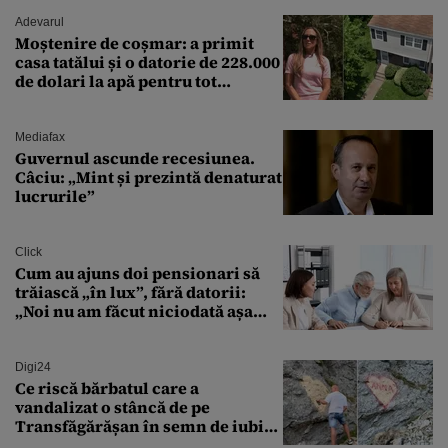
Adevarul
Moștenire de coșmar: a primit
casa tatălui și o datorie de 228.000
de dolari la apă pentru tot
cartierul
Mediafax
Guvernul ascunde recesiunea.
Câciu: „Mint și prezintă denaturat
lucrurile”
Click
Cum au ajuns doi pensionari să
trăiască „în lux”, fără datorii:
„Noi nu am făcut niciodată așa
ceva”
Digi24
Ce riscă bărbatul care a
vandalizat o stâncă de pe
Transfăgărășan în semn de iubire
față de „Anna”