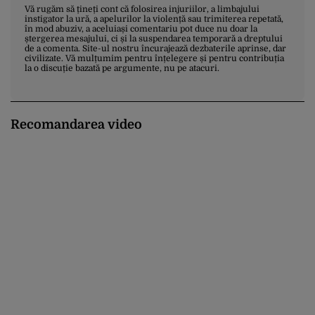
Vă rugăm să țineți cont că folosirea injuriilor, a limbajului
instigator la ură, a apelurilor la violență sau trimiterea repetată,
în mod abuziv, a aceluiași comentariu pot duce nu doar la
ștergerea mesajului, ci și la suspendarea temporară a dreptului
de a comenta. Site-ul nostru încurajează dezbaterile aprinse, dar
civilizate. Vă mulțumim pentru înțelegere și pentru contribuția
la o discuție bazată pe argumente, nu pe atacuri.
Recomandarea video