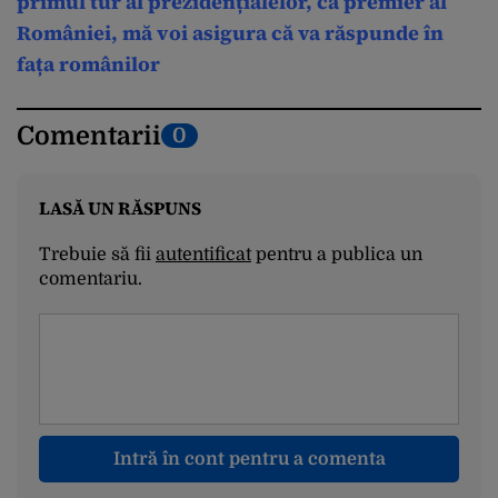
primul tur al prezidențialelor, ca premier al
României, mă voi asigura că va răspunde în
fața românilor
Comentarii
0
LASĂ UN RĂSPUNS
Trebuie să fii
autentificat
pentru a publica un
comentariu.
Intră în cont pentru a comenta