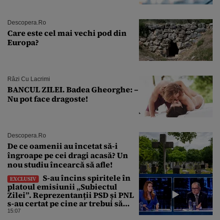
Descopera.ro
Care este cel mai vechi pod din
Europa?
Râzi Cu Lacrimi
BANCUL ZILEI. Badea Gheorghe: –
Nu pot face dragoste!
Descopera.ro
De ce oamenii au încetat să-i
îngroape pe cei dragi acasă? Un
nou studiu încearcă să afle!
S-au încins spiritele în
EXCLUSIV
platoul emisiunii „Subiectul
Zilei”. Reprezentanții PSD și PNL
s-au certat pe cine ar trebui să
renegocieze jaloanele PNRR
15:07