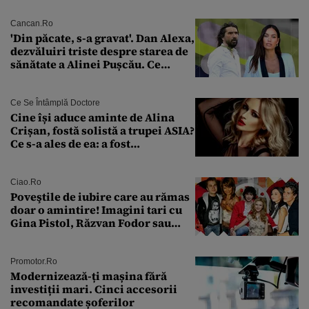
Cancan.ro
'Din păcate, s-a gravat'. Dan Alexa,
dezvăluiri triste despre starea de
sănătate a Alinei Pușcău. Ce
discuție au avut cu două zile în
urmă
Ce Se Întâmplă Doctore
Cine își aduce aminte de Alina
Crișan, fostă solistă a trupei ASIA?
Ce s-a ales de ea: a fost
condamnată la închisoare cu
suspendare. Ce acuzații i se aduc
Ciao.ro
Poveştile de iubire care au rămas
doar o amintire! Imagini tari cu
Gina Pistol, Răzvan Fodor sau
Andra Măruţă şi foştii parteneri
Promotor.ro
Modernizează-ți mașina fără
investiții mari. Cinci accesorii
recomandate șoferilor