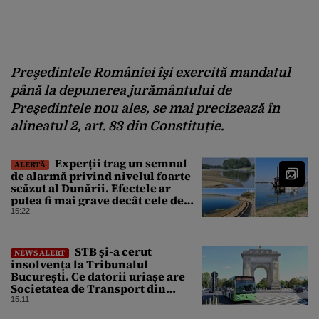
Preşedintele României îşi exercită mandatul
până la depunerea jurământului de
Preşedintele nou ales, se mai precizează în
alineatul 2, art. 83 din Constituție.
Experții trag un semnal
ALERTĂ
de alarmă privind nivelul foarte
scăzut al Dunării. Efectele ar
putea fi mai grave decât cele de
până acum
15:22
STB și-a cerut
NEWS ALERT
insolvența la Tribunalul
București. Ce datorii uriașe are
Societatea de Transport din
București
15:11