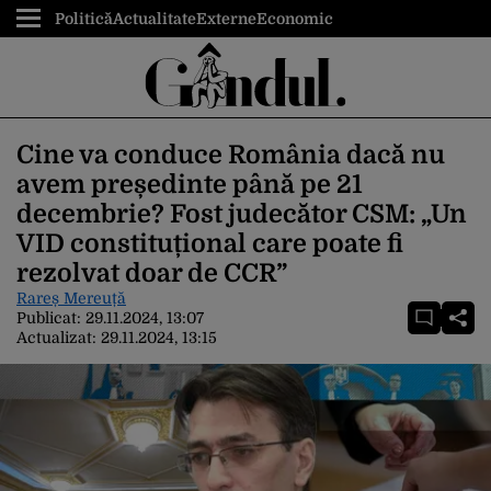
Politică
Actualitate
Externe
Economic
Cine va conduce România dacă nu
avem președinte până pe 21
decembrie? Fost judecător CSM: „Un
VID constituțional care poate fi
rezolvat doar de CCR”
Rareș Mereuță
Publicat:
29.11.2024, 13:07
Actualizat:
29.11.2024, 13:15