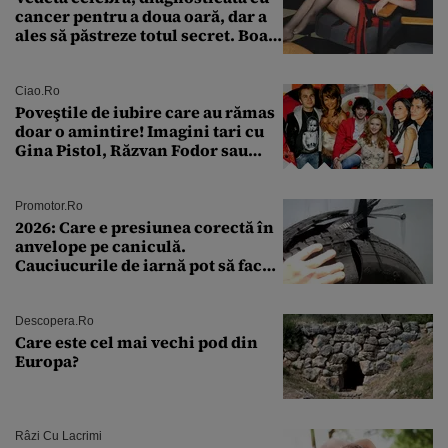
cancer pentru a doua oară, dar a
ales să păstreze totul secret. Boala
a fost descoperită la un control de
rutină
Ciao.ro
Poveştile de iubire care au rămas
doar o amintire! Imagini tari cu
Gina Pistol, Răzvan Fodor sau
Andra Măruţă şi foştii parteneri
Promotor.ro
2026: Care e presiunea corectă în
anvelope pe caniculă.
Cauciucurile de iarnă pot să facă
explozie la peste 40°C?
Descopera.ro
Care este cel mai vechi pod din
Europa?
Râzi Cu Lacrimi