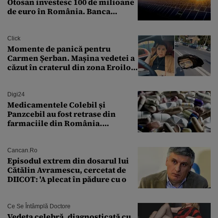
Otosan investesc 100 de milioane
de euro în România. Banca
Transilvania le acordă o
finanțare uriașă
Click
Momente de panică pentru
Carmen Șerban. Mașina vedetei a
căzut în craterul din zona Eroilor:
„M-am speriat foarte tare”
Digi24
Medicamentele Colebil și
Panzcebil au fost retrase din
farmaciile din România.
Explicația dată de Agenția
Națională a Medicamentului
Cancan.ro
Episodul extrem din dosarul lui
Cătălin Avramescu, cercetat de
DIICOT: 'A plecat în pădure cu o
Ce Se Întâmplă Doctore
Vedeta celebră, diagnosticată cu