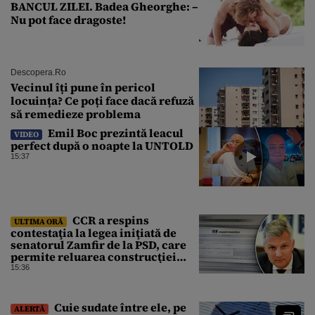
BANCUL ZILEI. Badea Gheorghe: –
Nu pot face dragoste!
Descopera.ro
Vecinul îți pune în pericol
locuința? Ce poți face dacă refuză
să remedieze problema
Emil Boc prezintă leacul
VIDEO
perfect după o noapte la UNTOLD
15:37
CCR a respins
ULTIMA ORĂ
contestaţia la legea iniţiată de
senatorul Zamfir de la PSD, care
permite reluarea construcţiei
hidrocentralelor din zonele
15:36
protejate
Cuie sudate între ele, pe
ALERTĂ