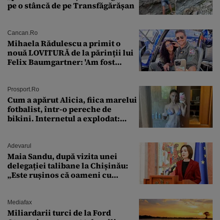
pe o stâncă de pe Transfăgărășan
Cancan.ro
Mihaela Rădulescu a primit o
nouă LOVITURĂ de la părinții lui
Felix Baumgartner: 'Am fost
ȘTEARSĂ complet din
Prosport.ro
Cum a apărut Alicia, fiica marelui
fotbalist, într-o pereche de
bikini. Internetul a explodat:
„Zeiță superbă!”
Adevarul
Maia Sandu, după vizita unei
delegației talibane la Chișinău:
„Este rușinos că oameni cu
funcții înalte nu se
documentează”
Mediafax
Miliardarii turci de la Ford