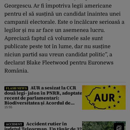
Georgescu. Ar fi împotriva legii americane
pentru el să susțină un candidat înaintea unei
campanii electorale. Este o încălcare serioasă a
legilor și nu ar face un asemenea lucru.
Apreciază faptul că volumele sale sunt
publicate peste tot în lume, dar nu susține
niciun partid sau vreun candidat politic”, a
declarat Blake Fleetwood pentru Euronews
România.
AUR a sesizat la CCR
FLASH NEWS
două legi- jalon în PNRR, adoptate
recent de parlamentari:
Biodiversitatea şi Acordul de
împrumut cu BIRD
15:55
Accident rutier în
ACCIDENT
județul Teleorman. Un tânăr de 32