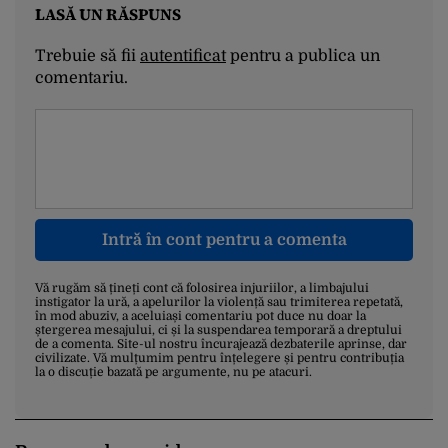
LASĂ UN RĂSPUNS
Trebuie să fii
autentificat
pentru a publica un
comentariu.
Intră în cont pentru a comenta
Vă rugăm să țineți cont că folosirea injuriilor, a limbajului
instigator la ură, a apelurilor la violență sau trimiterea repetată,
în mod abuziv, a aceluiași comentariu pot duce nu doar la
ștergerea mesajului, ci și la suspendarea temporară a dreptului
de a comenta. Site-ul nostru încurajează dezbaterile aprinse, dar
civilizate. Vă mulțumim pentru înțelegere și pentru contribuția
la o discuție bazată pe argumente, nu pe atacuri.