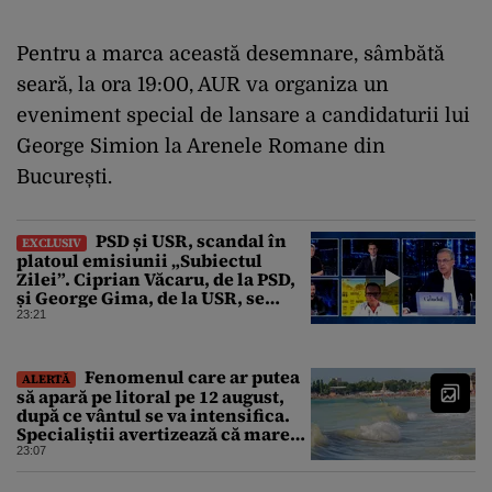
Pentru a marca această desemnare, sâmbătă
seară, la ora 19:00, AUR va organiza un
eveniment special de lansare a candidaturii lui
George Simion la Arenele Romane din
București.
PSD și USR, scandal în
EXCLUSIV
platoul emisiunii „Subiectul
Zilei”. Ciprian Văcaru, de la PSD,
și George Gima, de la USR, se
ceartă din cauza centralelor pe
23:21
cărbune dezafectate
Fenomenul care ar putea
ALERTĂ
să apară pe litoral pe 12 august,
după ce vântul se va intensifica.
Specialiștii avertizează că marea
va fi agitată
23:07