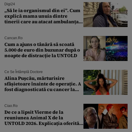
Digi24
„Să le ia organismul din ei”. Cum
explică mama unuia dintre
tinerii care au atacat ambulanța
agresiunea revoltătoare a
acestora
Cancan.ro
Cum a ajuns o tânără să scoată
5.000 de euro din buzunar după o
noapte de distracție la UNTOLD
Ce Se Întâmplă Doctore
Alina Pușcău, mărturisire
sfâșietoare înainte de operație. A
fost diagnosticată cu cancer la
sân în metastază: „Este singurul
tratament care o să mă ajute să
îmi salvez viața”
Ciao.ro
De ce a lipsit Vierme de la
reuniunea Animal X de la
UNTOLD 2026. Explicația oferită
de Șerban Copoț