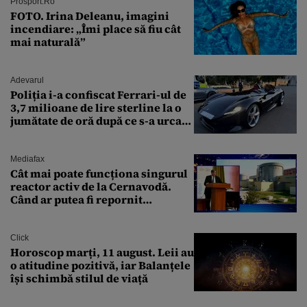
Transfăgărășan
Prosport.ro
FOTO. Irina Deleanu, imagini
incendiare: „Îmi place să fiu cât
mai naturală”
Adevarul
Poliția i-a confiscat Ferrari-ul de
3,7 milioane de lire sterline la o
jumătate de oră după ce s-a urcat
la volan
Mediafax
Cât mai poate funcționa singurul
reactor activ de la Cernavodă.
Când ar putea fi repornit
Reactorul 1
Click
Horoscop marți, 11 august. Leii au
o atitudine pozitivă, iar Balanțele
își schimbă stilul de viață