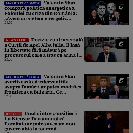
Valentin Stan
MARIUS TUCĂ SHOW
compară politica energetică a
Poloniei cu criza din România:
„Avem un sistem energetic
confecționat într-o piață mafiotă”
23:00
Decizie controversată
NEWS ALERT
a Curții de Apel Alba Iulia. Îl lasă
în libertate fără măsură pe
procurorul care a tras cu arma în
fuga sa de poliție
22:55
Valentin Stan
MARIUS TUCĂ SHOW
avertizează că intervențiile
asupra Dunării ar putea modifica
frontiera cu Bulgaria. Ce
argumente aduce profesorul?
22:39
Unul dintre consilierii
REACȚIE
lui Nicușor Dan anunță că
România ar putea avea un nou
guvern abia la toamnă