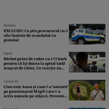
Mediafax
EXCLUSIV: Ce știa procurorul cu 3
zile înainte de scandalul cu
pistolul
Digi24
Bărbat prins de radar cu 172 kmh
pentru că își ducea la spital tatăl
muşcat de câine. Ce reacție au
avut polițiștii
Cancan.ro
Cine este Anna și cum l-a 'smintit'
pe pensionarul MApN care i-a
scris numele pe stâncă. Povestea
'interzisă' care se ascunde în
spatele graffitiului de pe