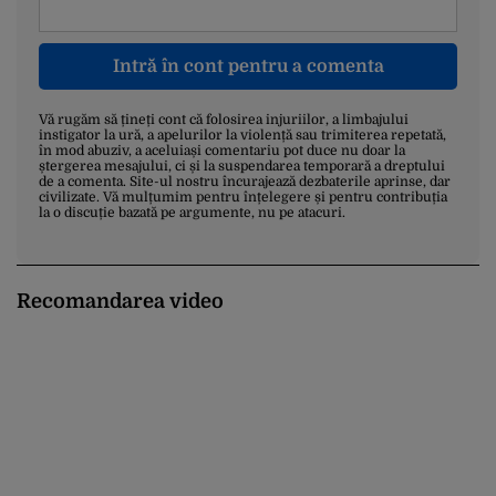
Intră în cont pentru a comenta
Vă rugăm să țineți cont că folosirea injuriilor, a limbajului
instigator la ură, a apelurilor la violență sau trimiterea repetată,
în mod abuziv, a aceluiași comentariu pot duce nu doar la
ștergerea mesajului, ci și la suspendarea temporară a dreptului
de a comenta. Site-ul nostru încurajează dezbaterile aprinse, dar
civilizate. Vă mulțumim pentru înțelegere și pentru contribuția
la o discuție bazată pe argumente, nu pe atacuri.
Recomandarea video