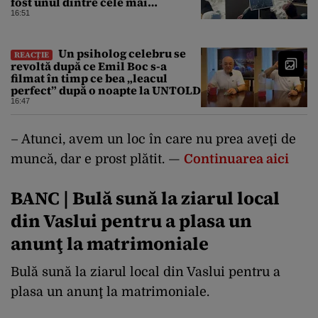
fost unul dintre cele mai
înfricoșătoare momente”
16:51
Un psiholog celebru se
REACȚIE
revoltă după ce Emil Boc s-a
filmat în timp ce bea „leacul
perfect” după o noapte la UNTOLD
16:47
– Atunci, avem un loc în care nu prea aveţi de
muncă, dar e prost plătit. —
Continuarea aici
BANC | Bulă sună la ziarul local
din Vaslui pentru a plasa un
anunţ la matrimoniale
Bulă sună la ziarul local din Vaslui pentru a
plasa un anunţ la matrimoniale.