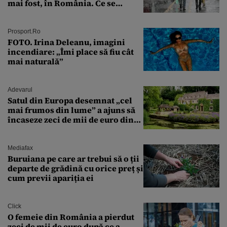
mai fost, în România. Ce se
întâmplă în septembrie,
octombrie și noiembrie 2026, în
București. Pe ce dată ninge
Prosport.ro
FOTO. Irina Deleanu, imagini
incendiare: „Îmi place să fiu cât
mai naturală”
Adevarul
Satul din Europa desemnat „cel
mai frumos din lume” a ajuns să
încaseze zeci de mii de euro din
amenzi pentru parcare. De ce s-au
săturat localnicii de turiști
Mediafax
Buruiana pe care ar trebui să o ții
departe de grădină cu orice preț și
cum previi apariția ei
Click
O femeie din România a pierdut
zeci de mii de euro după ce a