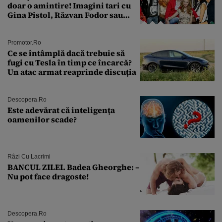
doar o amintire! Imagini tari cu
Gina Pistol, Răzvan Fodor sau
Andra Măruţă şi foştii parteneri
Promotor.ro
Ce se întâmplă dacă trebuie să
fugi cu Tesla în timp ce încarcă?
Un atac armat reaprinde discuția
Descopera.ro
Este adevărat că inteligența
oamenilor scade?
Râzi Cu Lacrimi
BANCUL ZILEI. Badea Gheorghe: –
Nu pot face dragoste!
Descopera.ro