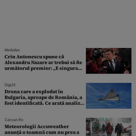
Mediafax
Crin Antonescu spune că
Alexandru Nazare ar trebui să fie
următorul premier: „E singura
soluție”
Digi24
Drona care a explodat în
Bulgaria, aproape de România, a
fost identificată. Ce arată analiza
preliminară a epavei
Cancan.ro
Meteorologii Accuweather
anunță o toamnă cum nu prea a