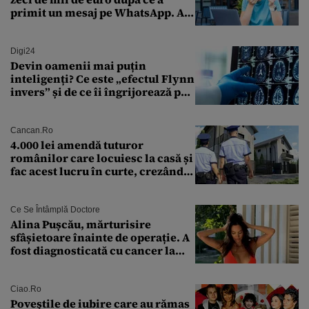
primit un mesaj pe WhatsApp. A
crezut că va moșteni 175.000 de
euro din Franța
Digi24
Devin oamenii mai puțin
inteligenți? Ce este „efectul Flynn
invers” și de ce îi îngrijorează pe
cercetători
Cancan.ro
4.000 lei amendă tuturor
românilor care locuiesc la casă și
fac acest lucru în curte, crezând
că nu îi vede nimeni
Ce Se Întâmplă Doctore
Alina Pușcău, mărturisire
sfâșietoare înainte de operație. A
fost diagnosticată cu cancer la
sân în metastază: „Este singurul
tratament care o să mă ajute să
îmi salvez viața”
Ciao.ro
Poveştile de iubire care au rămas