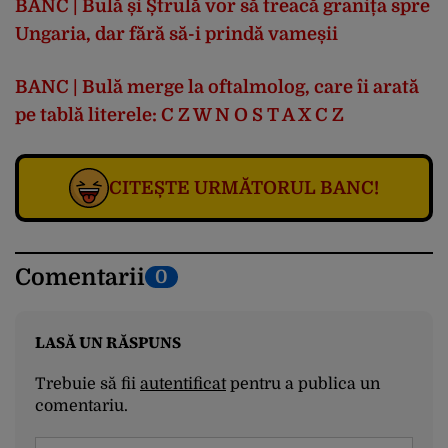
BANC | Bulă și Ștrulă vor să treacă granița spre
Ungaria, dar fără să-i prindă vameșii
BANC | Bulă merge la oftalmolog, care îi arată
pe tablă literele: C Z W N O S T A X C Z
CITEȘTE URMĂTORUL BANC!
Comentarii
0
LASĂ UN RĂSPUNS
Trebuie să fii
autentificat
pentru a publica un
comentariu.