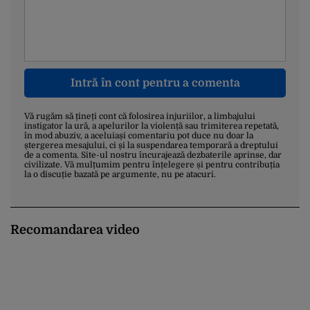
Intră în cont pentru a comenta
Vă rugăm să țineți cont că folosirea injuriilor, a limbajului
instigator la ură, a apelurilor la violență sau trimiterea repetată,
în mod abuziv, a aceluiași comentariu pot duce nu doar la
ștergerea mesajului, ci și la suspendarea temporară a dreptului
de a comenta. Site-ul nostru încurajează dezbaterile aprinse, dar
civilizate. Vă mulțumim pentru înțelegere și pentru contribuția
la o discuție bazată pe argumente, nu pe atacuri.
Recomandarea video