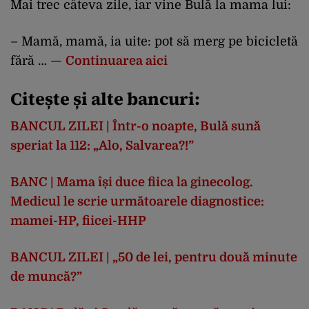
Mai trec câteva zile, iar vine Bulă la mama lui:
– Mamă, mamă, ia uite: pot să merg pe bicicletă
fără … —
Continuarea aici
Citește și alte bancuri:
BANCUL ZILEI | Într-o noapte, Bulă sună
speriat la 112: „Alo, Salvarea?!”
BANC | Mama își duce fiica la ginecolog.
Medicul le scrie următoarele diagnostice:
mamei-HP, fiicei-HHP
BANCUL ZILEI | „50 de lei, pentru două minute
de muncă?”