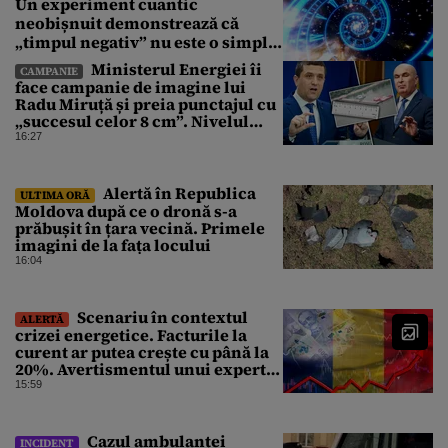
Un experiment cuantic
neobișnuit demonstrează că
„timpul negativ” nu este o simplă
iluzie
Ministerul Energiei îi
CAMPANIE
face campanie de imagine lui
Radu Miruță și preia punctajul cu
„succesul celor 8 cm”. Nivelul
Dunării a crescut cu 4 cm
16:27
Alertă în Republica
ULTIMA ORĂ
Moldova după ce o dronă s-a
prăbușit în țara vecină. Primele
imagini de la fața locului
16:04
Scenariu în contextul
ALERTĂ
crizei energetice. Facturile la
curent ar putea crește cu până la
20%. Avertismentul unui expert
în energie
15:59
Cazul ambulanței
INCIDENT