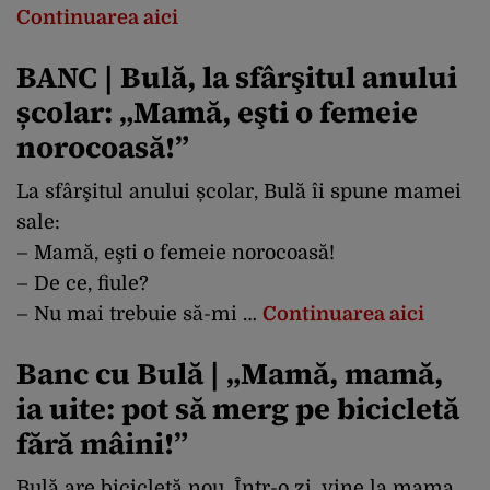
Continuarea aici
BANC | Bulă, la sfârşitul anului
școlar: „Mamă, eşti o femeie
norocoasă!”
La sfârşitul anului școlar, Bulă îi spune mamei
sale:
– Mamă, eşti o femeie norocoasă!
– De ce, fiule?
– Nu mai trebuie să-mi …
Continuarea aici
Banc cu Bulă | „Mamă, mamă,
ia uite: pot să merg pe bicicletă
fără mâini!”
Bulă are bicicletă nou. Într-o zi, vine la mama