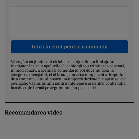
Intră în cont pentru a comenta
Vă rugăm să țineți cont că folosirea injuriilor, a limbajului
instigator la ură, a apelurilor la violență sau trimiterea repetată,
în mod abuziv, a aceluiași comentariu pot duce nu doar la
ștergerea mesajului, ci și la suspendarea temporară a dreptului
de a comenta. Site-ul nostru încurajează dezbaterile aprinse, dar
civilizate. Vă mulțumim pentru înțelegere și pentru contribuția
la o discuție bazată pe argumente, nu pe atacuri.
Recomandarea video