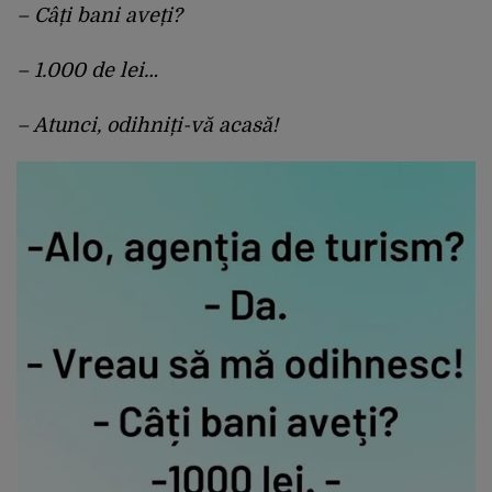
– Câți bani aveți?
– 1.000 de lei…
– Atunci, odihniți-vă acasă!