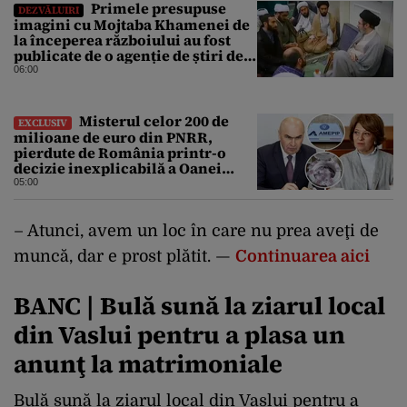
Primele presupuse
DEZVĂLUIRI
imagini cu Mojtaba Khamenei de
la începerea războiului au fost
publicate de o agenție de știri de
stat din Iran
06:00
Misterul celor 200 de
EXCLUSIV
milioane de euro din PNRR,
pierdute de România printr-o
decizie inexplicabilă a Oanei
Gheorghiu. Ultima hotărâre de
05:00
guvern ar încerca să repare
greșeala vicepremierului
– Atunci, avem un loc în care nu prea aveţi de
muncă, dar e prost plătit. —
Continuarea aici
BANC | Bulă sună la ziarul local
din Vaslui pentru a plasa un
anunţ la matrimoniale
Bulă sună la ziarul local din Vaslui pentru a