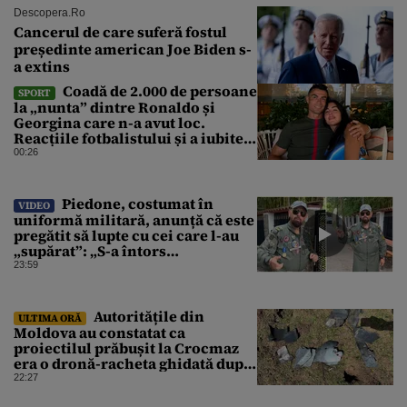
Descopera.ro
Cancerul de care suferă fostul
președinte american Joe Biden s-
a extins
Coadă de 2.000 de persoane
SPORT
la „nunta” dintre Ronaldo și
Georgina care n-a avut loc.
Reacțiile fotbalistului și a iubitei
sale pe social media
00:26
Piedone, costumat în
VIDEO
uniformă militară, anunță că este
pregătit să lupte cu cei care l-au
„supărat”: „S-a întors
boomerangul”
23:59
Autoritățile din
ULTIMA ORĂ
Moldova au constatat ca
proiectilul prăbușit la Crocmaz
era o dronă-racheta ghidată după
finalizarea primei investigații
22:27