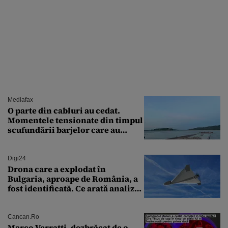
Mediafax
O parte din cabluri au cedat.
Momentele tensionate din timpul
scufundării barjelor care au
salvat Reactorul 2 de la
Cernavodă
Digi24
Drona care a explodat în
Bulgaria, aproape de România, a
fost identificată. Ce arată analiza
preliminară a epavei
Cancan.ro
Marco Verratti, dezbrăcat de o