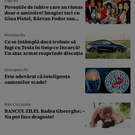
îmi salvez viața”
Ciao.ro
Poveştile de iubire care au rămas
doar o amintire! Imagini tari cu
Gina Pistol, Răzvan Fodor sau
Andra Măruţă şi foştii parteneri
Promotor.ro
Ce se întâmplă dacă trebuie să
fugi cu Tesla în timp ce încarcă?
Un atac armat reaprinde discuția
Descopera.ro
Este adevărat că inteligența
oamenilor scade?
Râzi Cu Lacrimi
BANCUL ZILEI. Badea Gheorghe: –
Nu pot face dragoste!