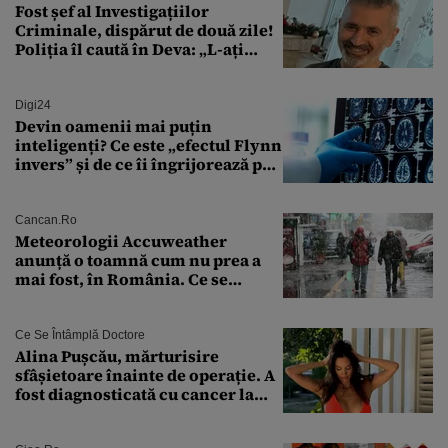
Fost șef al Investigațiilor
Criminale, dispărut de două zile!
Poliția îl caută în Deva: „L-ați
văzut?”
Digi24
Devin oamenii mai puțin
inteligenți? Ce este „efectul Flynn
invers” și de ce îi îngrijorează pe
cercetători
Cancan.ro
Meteorologii Accuweather
anunță o toamnă cum nu prea a
mai fost, în România. Ce se
întâmplă în septembrie,
octombrie și noiembrie 2026, în
București. Pe ce dată ninge
Ce Se Întâmplă Doctore
Alina Pușcău, mărturisire
sfâșietoare înainte de operație. A
fost diagnosticată cu cancer la
sân în metastază: „Este singurul
tratament care o să mă ajute să