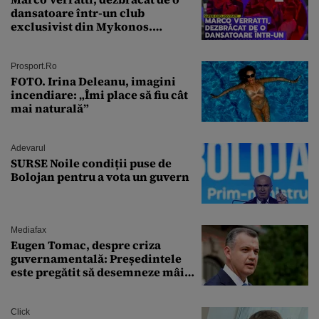
dansatoare într-un club
exclusivist din Mykonos.
Campionul italian a cedat
complet în fața ispitei!
Prosport.ro
FOTO. Irina Deleanu, imagini
incendiare: „Îmi place să fiu cât
mai naturală”
Adevarul
SURSE Noile condiții puse de
Bolojan pentru a vota un guvern
Mediafax
Eugen Tomac, despre criza
guvernamentală: Președintele
este pregătit să desemneze mâine
un candidat
Click