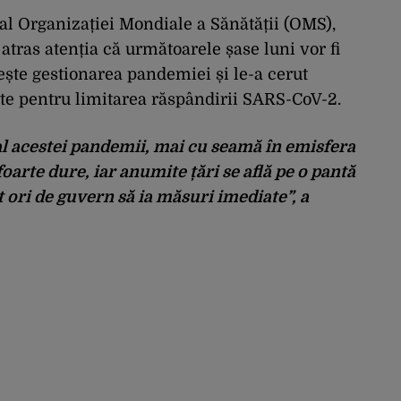
 al Organizației Mondiale a Sănătății (OMS),
ras atenția că următoarele șase luni vor fi
vește gestionarea pandemiei și le-a cerut
nte pentru limitarea răspândirii SARS-CoV-2.
l acestei pandemii, mai cu seamă în emisfera
oarte dure, iar anumite țări se află pe o pantă
t ori de guvern să ia măsuri imediate”, a