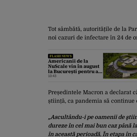
Tot sâmbătă, autoritățile de la Pa
noi cazuri de infectare în 24 de o
FLASH NEWS
Americanii de la
NuScale vin în august
la București pentru a
debloca proiectul SMR
10:43
de la Doicești
Președintele Macron a declarat că
știință, ca pandemia să continue 
„Ascultându-i pe oamenii de ştiin
dureze în cel mai bun caz până l
în această perioadă. În etapa în 