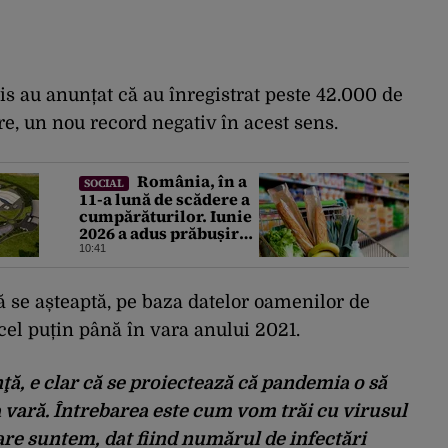
ris au anunțat că au înregistrat peste 42.000 de
re, un nou record negativ în acest sens.
România, în a
SOCIAL
11-a lună de scădere a
cumpărăturilor. Iunie
2026 a adus prăbușirea
comerțului, potrivit
10:41
datelor INS
 se așteaptă, pe baza datelor oamenilor de
cel puțin până în vara anului 2021.
ţă, e clar că se proiectează că pandemia o să
a vară. Întrebarea este cum vom trăi cu virusul
care suntem, dat fiind numărul de infectări