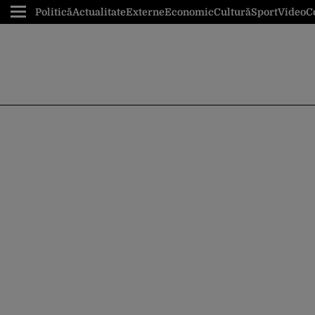
Politică
Actualitate
Externe
Economic
Cultură
Sport
Video
C