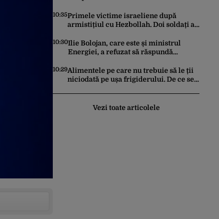
prăbușirea comerțului, potrivit datelor
INS
10:35
Primele victime israeliene după
armistițiul cu Hezbollah. Doi soldați au
murit în sudul Libanului, iar un atac
aerian israelian a ucis un civil
10:30
Ilie Bolojan, care este și ministrul
Energiei, a refuzat să răspundă
întrebărilor jurnaliștilor despre
situația din energie. România
10:29
Alimentele pe care nu trebuie să le ții
traversează în acest moment cea mai
niciodată pe ușa frigiderului. De ce se
gravă criză energetică de după
strică mai repede
Revoluție
Vezi toate articolele