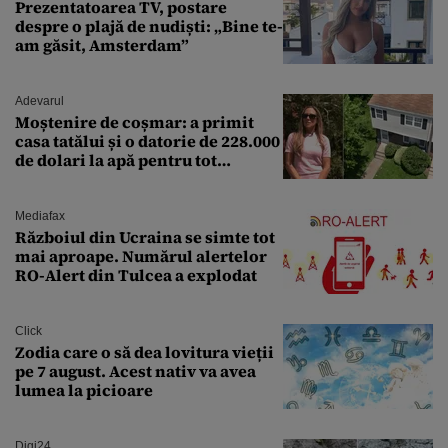
Prezentatoarea TV, postare
despre o plajă de nudiști: „Bine te-
am găsit, Amsterdam”
Adevarul
Moștenire de coșmar: a primit
casa tatălui și o datorie de 228.000
de dolari la apă pentru tot
cartierul
Mediafax
Războiul din Ucraina se simte tot
mai aproape. Numărul alertelor
RO-Alert din Tulcea a explodat
Click
Zodia care o să dea lovitura vieții
pe 7 august. Acest nativ va avea
lumea la picioare
Digi24