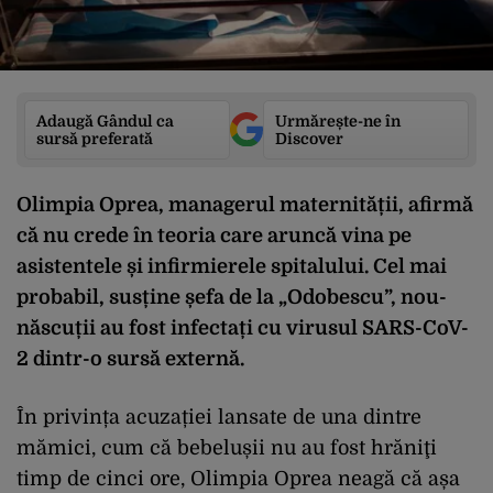
Adaugă Gândul ca
Urmărește-ne în
sursă preferată
Discover
Olimpia Oprea, managerul maternității, afirmă
că nu crede în teoria care aruncă vina pe
asistentele și infirmierele spitalului. Cel mai
probabil, susține șefa de la „Odobescu”, nou-
născuții au fost infectați cu virusul SARS-CoV-
2 dintr-o sursă externă.
În privința acuzației lansate de una dintre
mămici, cum că bebelușii nu au fost hrăniţi
timp de cinci ore, Olimpia Oprea neagă că așa