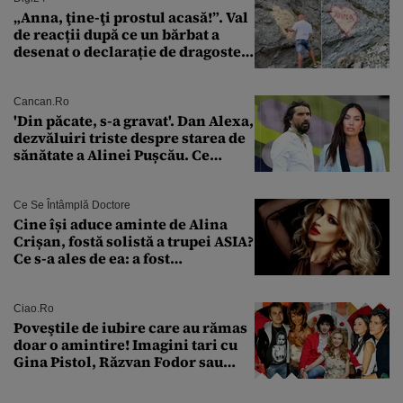
„Anna, ţine-ţi prostul acasă!”. Val
de reacții după ce un bărbat a
desenat o declarație de dragoste
pe o stâncă de pe Transfăgărășan
Cancan.ro
'Din păcate, s-a gravat'. Dan Alexa,
dezvăluiri triste despre starea de
sănătate a Alinei Pușcău. Ce
discuție au avut cu două zile în
urmă
Ce Se Întâmplă Doctore
Cine își aduce aminte de Alina
Crișan, fostă solistă a trupei ASIA?
Ce s-a ales de ea: a fost
condamnată la închisoare cu
suspendare. Ce acuzații i se aduc
Ciao.ro
Poveştile de iubire care au rămas
doar o amintire! Imagini tari cu
Gina Pistol, Răzvan Fodor sau
Andra Măruţă şi foştii parteneri