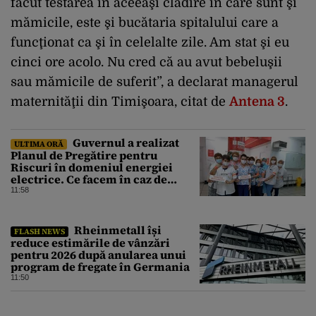
făcut testarea în aceeaşi clădire în care sunt şi
mămicile, este şi bucătaria spitalului care a
funcţionat ca şi în celelalte zile. Am stat şi eu
cinci ore acolo. Nu cred că au avut bebeluşii
sau mămicile de suferit”, a declarat managerul
maternităţii din Timişoara, citat de
Antena 3
.
Guvernul a realizat
ULTIMA ORĂ
Planul de Pregătire pentru
Riscuri în domeniul energiei
electrice. Ce facem în caz de
pandemie, cutremur şi chiar
11:58
conflict armat
Rheinmetall își
FLASH NEWS
reduce estimările de vânzări
pentru 2026 după anularea unui
program de fregate în Germania
11:50