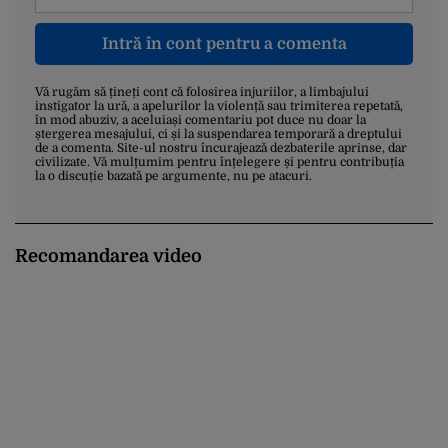
Intră în cont pentru a comenta
Vă rugăm să țineți cont că folosirea injuriilor, a limbajului
instigator la ură, a apelurilor la violență sau trimiterea repetată,
în mod abuziv, a aceluiași comentariu pot duce nu doar la
ștergerea mesajului, ci și la suspendarea temporară a dreptului
de a comenta. Site-ul nostru încurajează dezbaterile aprinse, dar
civilizate. Vă mulțumim pentru înțelegere și pentru contribuția
la o discuție bazată pe argumente, nu pe atacuri.
Recomandarea video