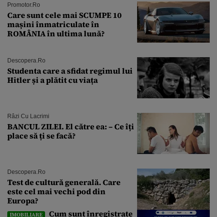
Promotor.ro
Care sunt cele mai SCUMPE 10
mașini înmatriculate în
ROMÂNIA în ultima lună?
Descopera.ro
Studenta care a sfidat regimul lui
Hitler și a plătit cu viața
Râzi Cu Lacrimi
BANCUL ZILEI. El către ea: – Ce îți
place să ți se facă?
Descopera.ro
Test de cultură generală. Care
este cel mai vechi pod din
Europa?
Cum sunt înregistrate
IMOBILIARE