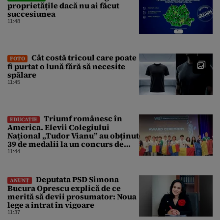
proprietățile dacă nu ai făcut
succesiunea
11:48
Cât costă tricoul care poate
FOTO
fi purtat o lună fără să necesite
spălare
11:45
Triumf românesc în
EDUCAȚIE
America. Elevii Colegiului
Național „Tudor Vianu” au obținut
39 de medalii la un concurs de
științe
11:44
Deputata PSD Simona
ANUNȚ
Bucura Oprescu explică de ce
merită să devii prosumator: Noua
lege a intrat în vigoare
11:37