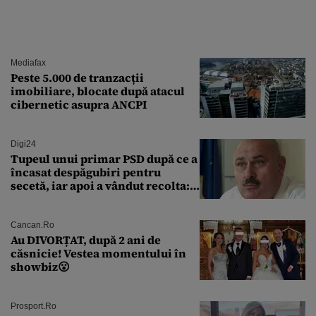
Mediafax
Peste 5.000 de tranzacții
imobiliare, blocate după atacul
cibernetic asupra ANCPI
Digi24
Tupeul unui primar PSD după ce a
încasat despăgubiri pentru
secetă, iar apoi a vândut recolta:
„Dar am plătit impozit pentru
banii ăia”
Cancan.ro
Au DIVORȚAT, după 2 ani de
căsnicie! Vestea momentului în
showbiz😮
Prosport.ro