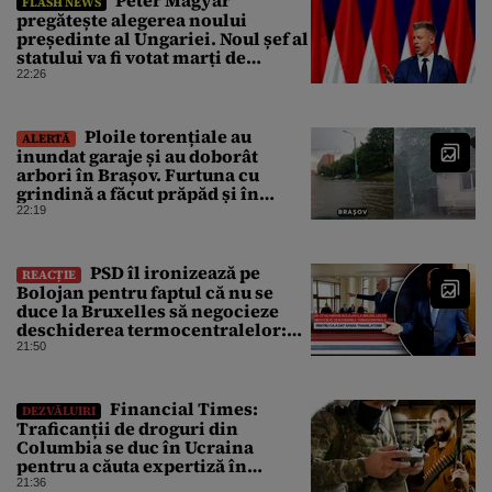
FLASH NEWS
pregătește alegerea noului
președinte al Ungariei. Noul șef al
statului va fi votat marți de
Parlament
22:26
Ploile torențiale au
ALERTĂ
inundat garaje și au doborât
arbori în Brașov. Furtuna cu
grindină a făcut prăpăd și în
Bihor
22:19
PSD îl ironizează pe
REACȚIE
Bolojan pentru faptul că nu se
duce la Bruxelles să negocieze
deschiderea termocentralelor:
„Pentru că a dat afară
21:50
translatorii”
Financial Times:
DEZVĂLUIRI
Traficanții de droguri din
Columbia se duc în Ucraina
pentru a căuta expertiză în
domeniul dronelor
21:36