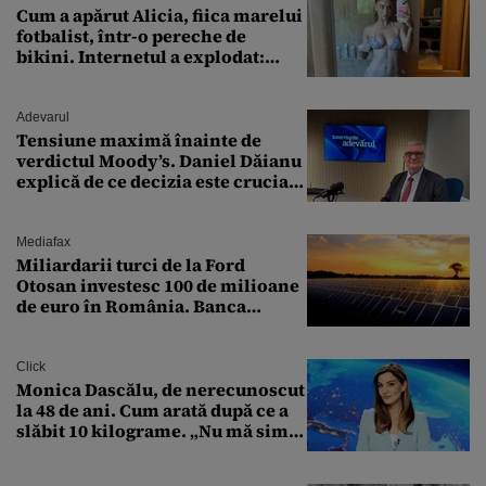
Cum a apărut Alicia, fiica marelui
fotbalist, într-o pereche de
bikini. Internetul a explodat:
„Zeiță superbă!”
Adevarul
Tensiune maximă înainte de
verdictul Moody’s. Daniel Dăianu
explică de ce decizia este crucială
pentru economia României
Mediafax
Miliardarii turci de la Ford
Otosan investesc 100 de milioane
de euro în România. Banca
Transilvania le acordă o
finanțare uriașă
Click
Monica Dascălu, de nerecunoscut
la 48 de ani. Cum arată după ce a
slăbit 10 kilograme. „Nu mă simt
bine în această perioadă”