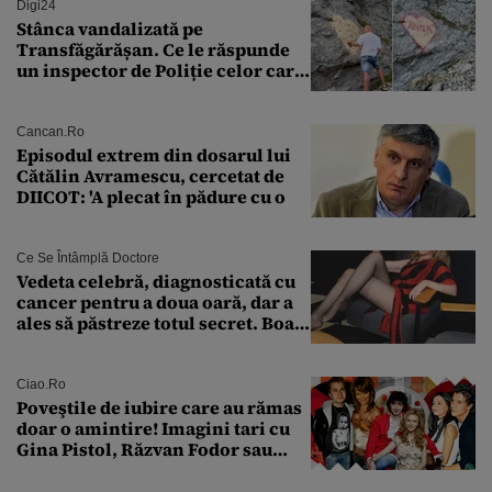
Digi24
Stânca vandalizată pe
Transfăgărășan. Ce le răspunde
un inspector de Poliție celor care
întreabă: „Dar ce a făcut?”
Cancan.ro
Episodul extrem din dosarul lui
Cătălin Avramescu, cercetat de
DIICOT: 'A plecat în pădure cu o
Ce Se Întâmplă Doctore
Vedeta celebră, diagnosticată cu
cancer pentru a doua oară, dar a
ales să păstreze totul secret. Boala
a fost descoperită la un control de
rutină
Ciao.ro
Poveştile de iubire care au rămas
doar o amintire! Imagini tari cu
Gina Pistol, Răzvan Fodor sau
Andra Măruţă şi foştii parteneri