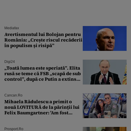
Mediafax
Avertismentul lui Bolojan pentru
România: „Crește riscul recăderii
în populism și risipă”
Digi24
„Toată lumea este speriată”. Elita
rusă se teme că FSB „scapă de sub
control”, după ce Putin a extins
puterea serviciului
Cancan.ro
Mihaela Rădulescu a primit o
nouă LOVITURĂ de la părinții lui
Felix Baumgartner: 'Am fost
ȘTEARSĂ complet din
Prosport.ro