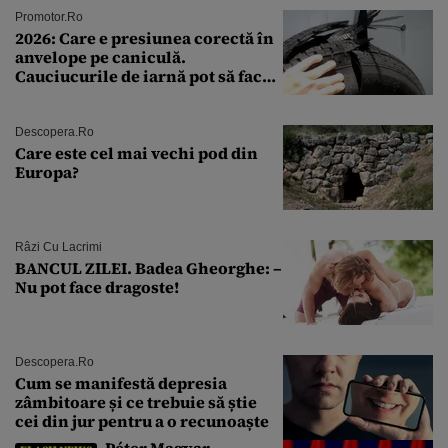
Promotor.ro
2026: Care e presiunea corectă în
anvelope pe caniculă.
Cauciucurile de iarnă pot să facă
explozie la peste 40°C?
Descopera.ro
Care este cel mai vechi pod din
Europa?
Râzi Cu Lacrimi
BANCUL ZILEI. Badea Gheorghe: –
Nu pot face dragoste!
Descopera.ro
Cum se manifestă depresia
zâmbitoare și ce trebuie să știe
cei din jur pentru a o recunoaște
Péter Magyar