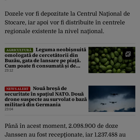
Dozele vor fi depozitate la Centrul Naţional de
Stocare, iar apoi vor fi distribuite în centrele
regionale existente la nivel naţional.
Leguma neobișnuită
AGRICULTURĂ
omologată de cercetătorii din
Buzău, gata de lansare pe piață.
Cum poate fi consumată și de
unde provine soiul
23:12
Nouă breșă de
NEWS ALERT
securitate în spațiul NATO. Două
drone suspecte au survolat o bază
militară din Germania
23:04
Până în acest moment, 2.098.900 de doze
Janssen au fost recepţionate, iar 1.237.488 au