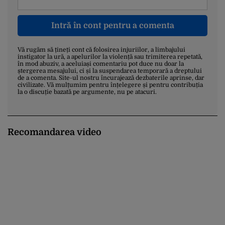
Intră în cont pentru a comenta
Vă rugăm să țineți cont că folosirea injuriilor, a limbajului
instigator la ură, a apelurilor la violență sau trimiterea repetată,
în mod abuziv, a aceluiași comentariu pot duce nu doar la
ștergerea mesajului, ci și la suspendarea temporară a dreptului
de a comenta. Site-ul nostru încurajează dezbaterile aprinse, dar
civilizate. Vă mulțumim pentru înțelegere și pentru contribuția
la o discuție bazată pe argumente, nu pe atacuri.
Recomandarea video