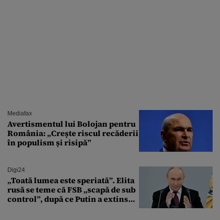
Mediafax
Avertismentul lui Bolojan pentru
România: „Crește riscul recăderii
în populism și risipă”
Digi24
„Toată lumea este speriată”. Elita
rusă se teme că FSB „scapă de sub
control”, după ce Putin a extins
puterea serviciului