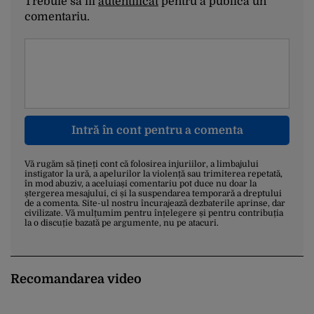
Trebuie să fii
autentificat
pentru a publica un
comentariu.
Intră în cont pentru a comenta
Vă rugăm să țineți cont că folosirea injuriilor, a limbajului
instigator la ură, a apelurilor la violență sau trimiterea repetată,
în mod abuziv, a aceluiași comentariu pot duce nu doar la
ștergerea mesajului, ci și la suspendarea temporară a dreptului
de a comenta. Site-ul nostru încurajează dezbaterile aprinse, dar
civilizate. Vă mulțumim pentru înțelegere și pentru contribuția
la o discuție bazată pe argumente, nu pe atacuri.
Recomandarea video