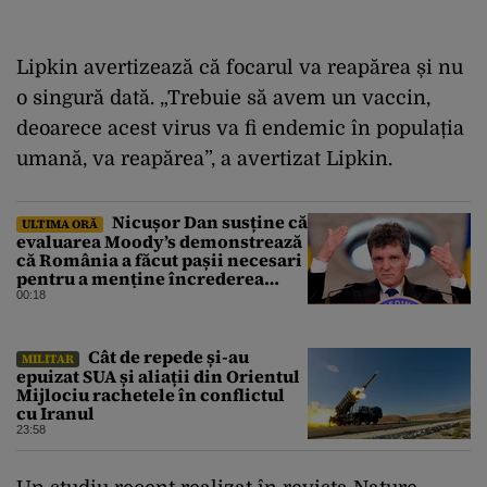
Lipkin avertizează că focarul va reapărea și nu
o singură dată. „Trebuie să avem un vaccin,
deoarece acest virus va fi endemic în populația
umană, va reapărea”, a avertizat Lipkin.
Nicușor Dan susține că
ULTIMA ORĂ
evaluarea Moody’s demonstrează
că România a făcut pașii necesari
pentru a menține încrederea
investitorilor: „Totuși,
00:18
perspectiva rămâne rezervată”
Cât de repede și-au
MILITAR
epuizat SUA și aliații din Orientul
Mijlociu rachetele în conflictul
cu Iranul
23:58