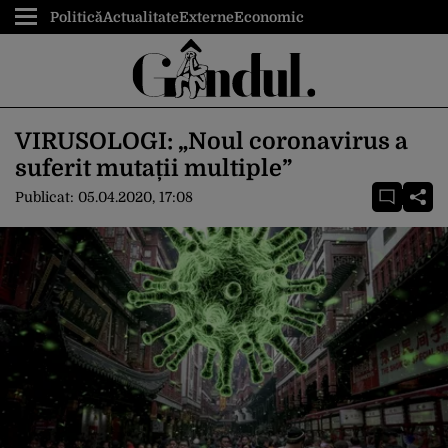
Politică
Actualitate
Externe
Economic
VIRUSOLOGI: „Noul coronavirus a
suferit mutații multiple”
Publicat:
05.04.2020, 17:08