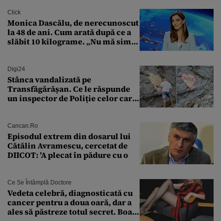
finanțare uriașă
Click
Monica Dascălu, de nerecunoscut
la 48 de ani. Cum arată după ce a
slăbit 10 kilograme. „Nu mă simt
bine în această perioadă”
Digi24
Stânca vandalizată pe
Transfăgărășan. Ce le răspunde
un inspector de Poliție celor care
întreabă: „Dar ce a făcut?”
Cancan.ro
Episodul extrem din dosarul lui
Cătălin Avramescu, cercetat de
DIICOT: 'A plecat în pădure cu o
Ce Se Întâmplă Doctore
Vedeta celebră, diagnosticată cu
cancer pentru a doua oară, dar a
ales să păstreze totul secret. Boala
a fost descoperită la un control de