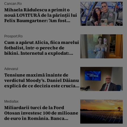
Cancan.ro
Mihaela Rădulescu a primit o
nouă LOVITURĂ de la părinții lui
Felix Baumgartner: 'Am fost
ȘTEARSĂ complet din
Prosport.ro
Cum a apărut Alicia, fiica marelui
fotbalist, într-o pereche de
bikini. Internetul a explodat:
„Zeiță superbă!”
Adevarul
Tensiune maximă înainte de
verdictul Moody’s. Daniel Dăianu
explică de ce decizia este crucială
pentru economia României
Mediafax
Miliardarii turci de la Ford
Otosan investesc 100 de milioane
de euro în România. Banca
Transilvania le acordă o