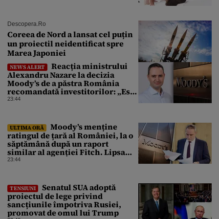
Descopera.ro
Coreea de Nord a lansat cel puțin
un proiectil neidentificat spre
Marea Japoniei
Reacția ministrului
NEWS ALERT
Alexandru Nazare la decizia
Moody’s de a păstra România
recomandată investitorilor: „Este
un răgaz, dar în niciun caz un
23:44
motiv de relaxare”
Moody’s menține
ULTIMA ORĂ
ratingul de țară al României, la o
săptămână după un raport
similar al agenției Fitch. Lipsa
unui guvern cu puteri depline,
23:44
principala vulnerabilitate din
raport
Senatul SUA adoptă
TENSIUNI
proiectul de lege privind
sancțiunile împotriva Rusiei,
promovat de omul lui Trump