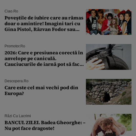
rutină
Ciao.ro
Poveştile de iubire care au rămas
doar o amintire! Imagini tari cu
Gina Pistol, Răzvan Fodor sau
Andra Măruţă şi foştii parteneri
Promotor.ro
2026: Care e presiunea corectă în
anvelope pe caniculă.
Cauciucurile de iarnă pot să facă
explozie la peste 40°C?
Descopera.ro
Care este cel mai vechi pod din
Europa?
Râzi Cu Lacrimi
BANCUL ZILEI. Badea Gheorghe: –
Nu pot face dragoste!