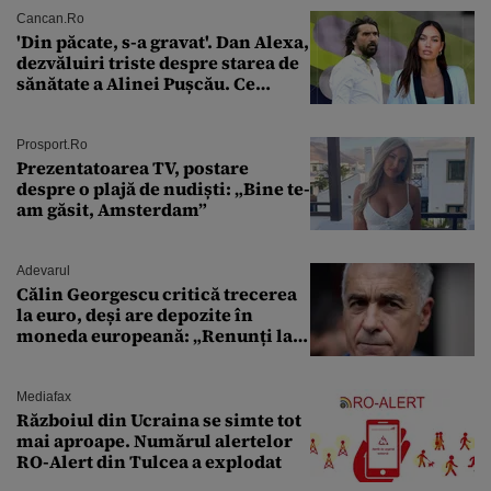
Cancan.ro
'Din păcate, s-a gravat'. Dan Alexa,
dezvăluiri triste despre starea de
sănătate a Alinei Pușcău. Ce
discuție au avut cu două zile în
urmă
Prosport.ro
Prezentatoarea TV, postare
despre o plajă de nudiști: „Bine te-
am găsit, Amsterdam”
Adevarul
Călin Georgescu critică trecerea
la euro, deși are depozite în
moneda europeană: „Renunți la
leu, renunți la suveranitate”
Mediafax
Războiul din Ucraina se simte tot
mai aproape. Numărul alertelor
RO-Alert din Tulcea a explodat