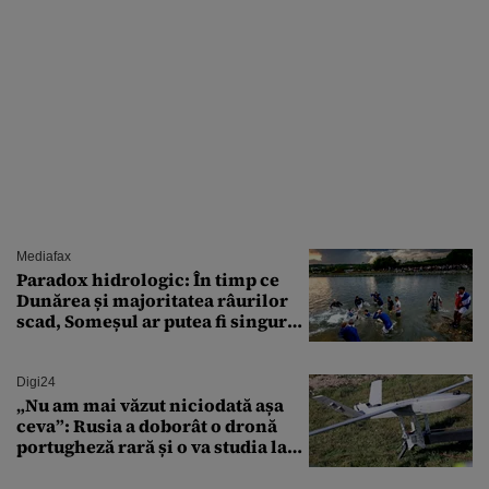
Mediafax
Paradox hidrologic: În timp ce
Dunărea și majoritatea râurilor
scad, Someșul ar putea fi singurul
mare râu cu debite în creștere
Digi24
„Nu am mai văzut niciodată așa
ceva”: Rusia a doborât o dronă
portugheză rară și o va studia la
un institut de cercetare