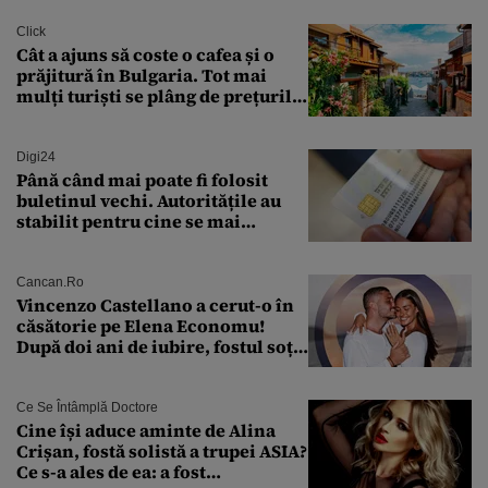
Click
Cât a ajuns să coste o cafea și o
prăjitură în Bulgaria. Tot mai
mulți turiști se plâng de prețurile
ridicate
Digi24
Până când mai poate fi folosit
buletinul vechi. Autoritățile au
stabilit pentru cine se mai
eliberează cartea de identitate
model 1997
Cancan.ro
Vincenzo Castellano a cerut-o în
căsătorie pe Elena Economu!
După doi ani de iubire, fostul soț
al Antoniei se pregătește de nuntă
Ce Se Întâmplă Doctore
Cine își aduce aminte de Alina
Crișan, fostă solistă a trupei ASIA?
Ce s-a ales de ea: a fost