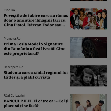
condamnată la închisoare cu
suspendare. Ce acuzații i se aduc
Ciao.ro
Poveştile de iubire care au rămas
doar o amintire! Imagini tari cu
Gina Pistol, Răzvan Fodor sau
Andra Măruţă şi foştii parteneri
Promotor.ro
Prima Tesla Model S Signature
din România a fost livrată! Cine
este proprietarul?
Descopera.ro
Studenta care a sfidat regimul lui
Hitler și a plătit cu viața
Râzi Cu Lacrimi
BANCUL ZILEI. El către ea: – Ce îți
place să ți se facă?