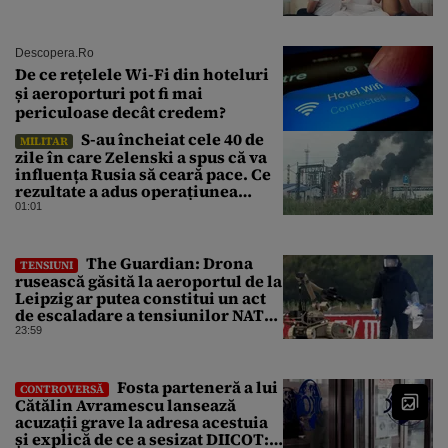
Descopera.ro
De ce rețelele Wi-Fi din hoteluri
și aeroporturi pot fi mai
periculoase decât credem?
S-au încheiat cele 40 de
MILITAR
zile în care Zelenski a spus că va
influența Rusia să ceară pace. Ce
rezultate a adus operațiunea
Kievului
01:01
The Guardian: Drona
TENSIUNI
rusească găsită la aeroportul de la
Leipzig ar putea constitui un act
de escaladare a tensiunilor NATO-
Rusia
23:59
Fosta parteneră a lui
CONTROVERSĂ
Cătălin Avramescu lansează
acuzații grave la adresa acestuia
și explică de ce a sesizat DIICOT: