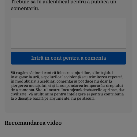
Trebuie să fii
autentificat
pentru a publica un
comentariu.
Intră în cont pentru a comenta
Vă rugăm să țineți cont că folosirea injuriilor, a limbajului
instigator la ură, a apelurilor la violență sau trimiterea repetată,
în mod abuziv, a aceluiași comentariu pot duce nu doar la
ștergerea mesajului, ci și la suspendarea temporară a dreptului
de a comenta. Site-ul nostru încurajează dezbaterile aprinse, dar
civilizate. Vă mulțumim pentru înțelegere și pentru contribuția
la o discuție bazată pe argumente, nu pe atacuri.
Recomandarea video