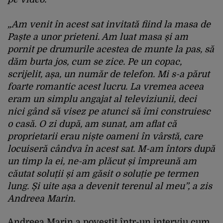
„Am venit în acest sat invitată fiind la masa de
Paște a unor prieteni. Am luat masa și am
pornit pe drumurile acestea de munte la pas, să
dăm burta jos, cum se zice. Pe un copac,
scrijelit, așa, un număr de telefon. Mi s-a părut
foarte romantic acest lucru. La vremea aceea
eram un simplu angajat al televiziunii, deci
nici gând să visez pe atunci să îmi construiesc
o casă. O zi după, am sunat, am aflat că
proprietarii erau niște oameni în vârstă, care
locuiseră cândva în acest sat. M-am întors după
un timp la ei, ne-am plăcut și împreună am
căutat soluții și am găsit o soluție pe termen
lung. Și uite așa a devenit terenul al meu”, a zis
Andreea Marin.
Andreea Marin a povestit într-un interviu cum