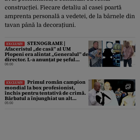
construcției. Fiecare detaliu al casei poartă
amprenta personală a vedetei, de la bârnele din
tavan până la decorațiuni.
STENOGRAME |
EXCLUSIV
Afaceristul „de casă” al UM
Plopeni era alintat „Generalul” de
director. L-a anunțat pe șeful
uzinei că i-a adus „subțireanu,
06:00
așa”
Primul român campion
EXCLUSIV
mondial la box profesionist,
închis pentru tentativă de crimă.
Bărbatul a înjunghiat un alt
interlop periculos
05:00