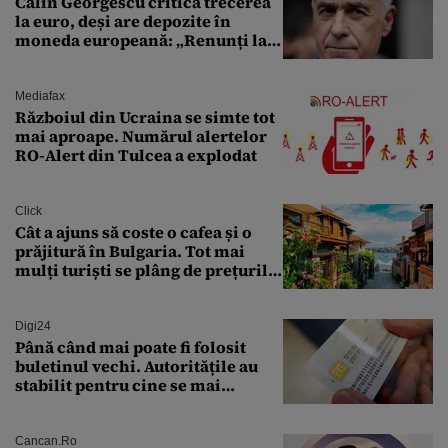
Călin Georgescu critică trecerea
la euro, deși are depozite în
moneda europeană: „Renunți la
leu, renunți la suveranitate”
Mediafax
Războiul din Ucraina se simte tot
mai aproape. Numărul alertelor
RO-Alert din Tulcea a explodat
Click
Cât a ajuns să coste o cafea și o
prăjitură în Bulgaria. Tot mai
mulți turiști se plâng de prețurile
ridicate
Digi24
Până când mai poate fi folosit
buletinul vechi. Autoritățile au
stabilit pentru cine se mai
eliberează cartea de identitate
model 1997
Cancan.ro