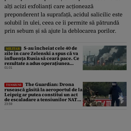
alți acizi exfolianți care acționează
preponderent la suprafață, acidul salicilic este
solubil în ulei, ceea ce îi permite să pătrundă
prin sebum și să ajute la deblocarea porilor.
S-au încheiat cele 40 de
MILITAR
zile în care Zelenski a spus că va
influența Rusia să ceară pace. Ce
rezultate a adus operațiunea
Kievului
01:01
The Guardian: Drona
TENSIUNI
rusească găsită la aeroportul de la
Leipzig ar putea constitui un act
de escaladare a tensiunilor NATO-
Rusia
23:59