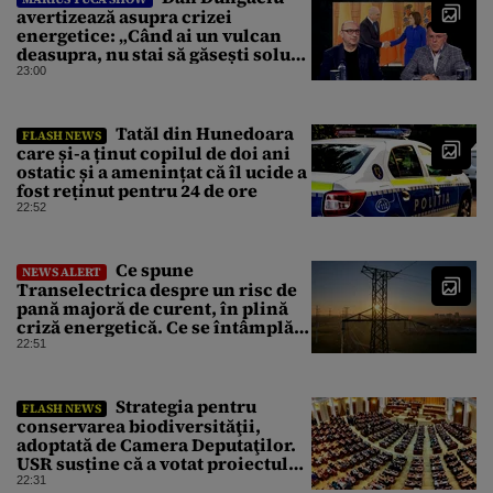
avertizează asupra crizei
energetice: „Când ai un vulcan
deasupra, nu stai să găsești soluții
cu leucoplast”
23:00
Tatăl din Hunedoara
FLASH NEWS
care și-a ținut copilul de doi ani
ostatic și a amenințat că îl ucide a
fost reținut pentru 24 de ore
22:52
Ce spune
NEWS ALERT
Transelectrica despre un risc de
pană majoră de curent, în plină
criză energetică. Ce se întâmplă
cu Sistemul Electroenergetic
22:51
Național
Strategia pentru
FLASH NEWS
conservarea biodiversităţii,
adoptată de Camera Deputaţilor.
USR susține că a votat proiectul
cu amendamentele PSD pentru a
22:31