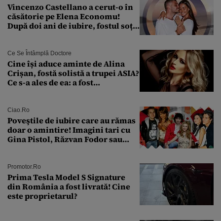
Vincenzo Castellano a cerut-o în
căsătorie pe Elena Economu!
După doi ani de iubire, fostul soț
al Antoniei se pregătește de nuntă
Ce Se Întâmplă Doctore
Cine își aduce aminte de Alina
Crișan, fostă solistă a trupei ASIA?
Ce s-a ales de ea: a fost
condamnată la închisoare cu
suspendare. Ce acuzații i se aduc
Ciao.ro
Poveştile de iubire care au rămas
doar o amintire! Imagini tari cu
Gina Pistol, Răzvan Fodor sau
Andra Măruţă şi foştii parteneri
Promotor.ro
Prima Tesla Model S Signature
din România a fost livrată! Cine
este proprietarul?