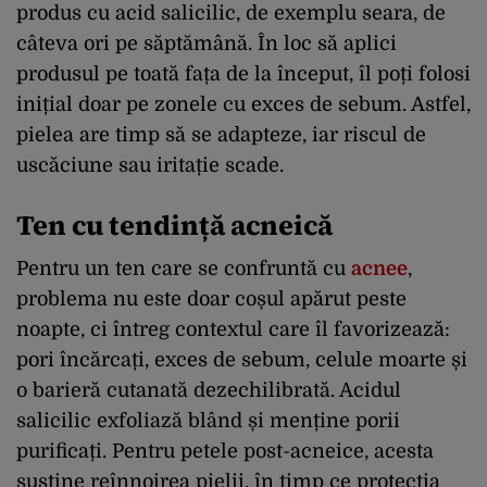
produs cu acid salicilic, de exemplu seara, de
câteva ori pe săptămână. În loc să aplici
produsul pe toată fața de la început, îl poți folosi
inițial doar pe zonele cu exces de sebum. Astfel,
pielea are timp să se adapteze, iar riscul de
uscăciune sau iritație scade.
Ten cu tendință acneică
Pentru un ten care se confruntă cu
acnee
,
problema nu este doar coșul apărut peste
noapte, ci întreg contextul care îl favorizează:
pori încărcați, exces de sebum, celule moarte și
o barieră cutanată dezechilibrată. Acidul
salicilic exfoliază blând și menține porii
purificați. Pentru petele post-acneice, acesta
susține reînnoirea pielii, în timp ce protecția