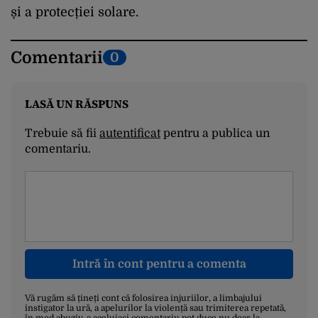
și a protecției solare.
Comentarii
0
LASĂ UN RĂSPUNS
Trebuie să fii
autentificat
pentru a publica un
comentariu.
Intră în cont pentru a comenta
Vă rugăm să țineți cont că folosirea injuriilor, a limbajului
instigator la ură, a apelurilor la violență sau trimiterea repetată,
în mod abuziv, a aceluiași comentariu pot duce nu doar la