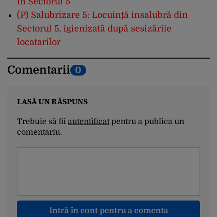
în Sectorul 5
(P) Salubrizare 5: Locuință insalubră din
Sectorul 5, igienizată după sesizările
locatarilor
Comentarii
0
LASĂ UN RĂSPUNS
Trebuie să fii
autentificat
pentru a publica un
comentariu.
Intră în cont pentru a comenta