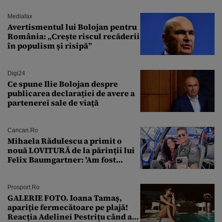
Mediafax
Avertismentul lui Bolojan pentru
România: „Crește riscul recăderii
în populism și risipă”
Digi24
Ce spune Ilie Bolojan despre
publicarea declarației de avere a
partenerei sale de viață
Cancan.ro
Mihaela Rădulescu a primit o
nouă LOVITURĂ de la părinții lui
Felix Baumgartner: 'Am fost
ȘTEARSĂ complet din
Prosport.ro
GALERIE FOTO. Ioana Tamaş,
apariție fermecătoare pe plajă!
Reacția Adelinei Pestrițu când a