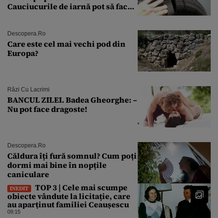
Cauciucurile de iarnă pot să facă
explozie la peste 40°C?
Descopera.ro
Care este cel mai vechi pod din
Europa?
Râzi Cu Lacrimi
BANCUL ZILEI. Badea Gheorghe: –
Nu pot face dragoste!
Descopera.ro
Căldura îți fură somnul? Cum poți
dormi mai bine în nopțile
caniculare
TOP 3 | Cele mai scumpe
INEDIT
obiecte vândute la licitație, care
au aparținut familiei Ceaușescu
09:15