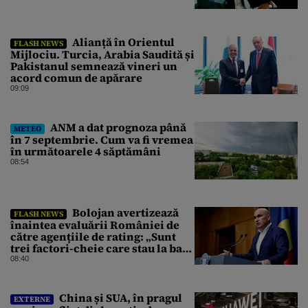
Alianță în Orientul
FLASH NEWS
Mijlociu. Turcia, Arabia Saudită și
Pakistanul semnează vineri un
acord comun de apărare
09:09
ANM a dat prognoza până
METEO
în 7 septembrie. Cum va fi vremea
în următoarele 4 săptămâni
08:54
Bolojan avertizează
FLASH NEWS
înaintea evaluării României de
către agențiile de rating: „Sunt
trei factori-cheie care stau la baza
acestor evaluări”
08:40
China și SUA, în pragul
EXTERNE