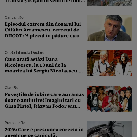
Transfăgărășan în semn de iubire
față de „Anna”
Cancan.ro
Episodul extrem din dosarul lui
Cătălin Avramescu, cercetat de
DIICOT: 'A plecat în pădure cu o
Ce Se Întâmplă Doctore
Cum arată astăzi Dana
Nicolaescu, la 13 ani de la
moartea lui Sergiu Nicolaescu.
Transformarea care i-a surprins
pe toți
Ciao.ro
Poveştile de iubire care au rămas
doar o amintire! Imagini tari cu
Gina Pistol, Răzvan Fodor sau
Andra Măruţă şi foştii parteneri
Promotor.ro
2026: Care e presiunea corectă în
anvelope pe caniculă.