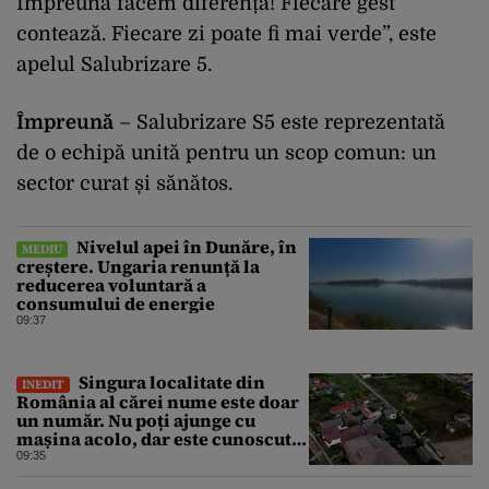
Împreună facem diferența! Fiecare gest
contează. Fiecare zi poate fi mai verde”, este
apelul Salubrizare 5.
Împreună
– Salubrizare S5 este reprezentată
de o echipă unită pentru un scop comun: un
sector curat și sănătos.
Nivelul apei în Dunăre, în
MEDIU
creștere. Ungaria renunță la
reducerea voluntară a
consumului de energie
09:37
Singura localitate din
INEDIT
România al cărei nume este doar
un număr. Nu poți ajunge cu
mașina acolo, dar este cunoscută
în lumea întreagă
09:35