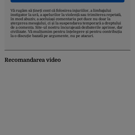
Vă rugăm să țineți cont că folosirea injuriilor, a limbajului
instigator la ură, a apelurilor la violență sau trimiterea repetată,
în mod abuziv, a aceluiași comentariu pot duce nu doar la
ștergerea mesajului, ci și la suspendarea temporară a dreptului
de a comenta. Site-ul nostru încurajează dezbaterile aprinse, dar
civilizate. Vă mulțumim pentru înțelegere și pentru contribuția
la o discuție bazată pe argumente, nu pe atacuri.
Recomandarea video