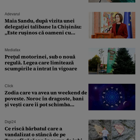
văzut-o
Adevarul
Maia Sandu, după vizita unei
delegației talibane la Chișinău:
„Este rușinos că oameni cu
funcții înalte nu se
documentează”
Mediafax
Prețul motorinei, sub o nouă
regulă. Legea care limitează
scumpirile a intrat în vigoare
Click
Zodia care va avea un weekend de
poveste. Noroc în dragoste, bani
și vești care îi pot schimba
viitorul
Digi24
Ce riscă bărbatul care a
vandalizat o stâncă de pe