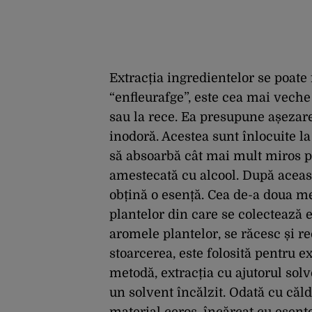
Extracția ingredientelor se poate
“enfleurafge”, este cea mai veche 
sau la rece. Ea presupune așezare
inodoră. Acestea sunt înlocuite la
să absoarbă cât mai mult miros po
amestecată cu alcool. După această
obțină o esență. Cea de-a doua me
plantelor din care se colectează e
aromele plantelor, se răcesc și r
stoarcerea, este folosită pentru e
metodă, extracția cu ajutorul sol
un solvent încălzit. Odată cu căld