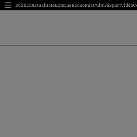
Politică
Actualitate
Externe
Economic
Cultură
Sport
Video
C