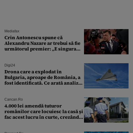
Mediafax
Crin Antonescu spune că
Alexandru Nazare ar trebui să fie
următorul premier: „E singura
soluție”
Digi24
Drona care a explodat în
Bulgaria, aproape de România, a
fost identificată. Ce arată analiza
preliminară a epavei
Cancan.ro
4.000 lei amendă tuturor
românilor care locuiesc la casă și
fac acest lucru în curte, crezând
că nu îi vede nimeni