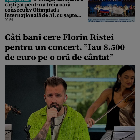
câștigat pentru a treia oară
consecutiv Olimpiada
Internațională de AI, cu șapte
medalii din aur și una de bronz
00:56
Câți bani cere Florin Ristei
pentru un concert. ”Iau 8.500
de euro pe o oră de cântat”