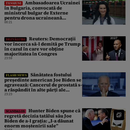
Ambasadoarea Ucrainei
TENSIUNI
în Bulgaria, convocată de
ministrul bulgar de Externe
pentru drona ucraineană
prăbușită în apropierea
00:21
infrastructurii critice
Reuters: Democrații
DEZVĂLUIRI
vor încerca să-l demită pe Trump
în cazul în care vor obține
majoritatea în Congres
23:59
Sănătatea fostului
FLASH NEWS
președinte american Joe Biden se
agravează: Cancerul de prostată s-
a răspândit în alte părți ale
corpului
23:23
Hunter Biden spune că
SCANDALOS
regretă decizia tatălui său Joe
Biden de a-l grația: „I-a dăunat
enorm moștenirii sale”
22:58