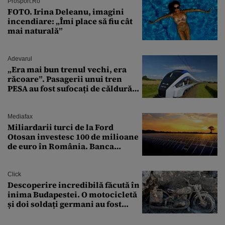
Prosport.ro
FOTO. Irina Deleanu, imagini
incendiare: „Îmi place să fiu cât
mai naturală”
Adevarul
„Era mai bun trenul vechi, era
răcoare”. Pasagerii unui tren
PESA au fost sufocați de căldură
pe ruta București-Constanța
Mediafax
Miliardarii turci de la Ford
Otosan investesc 100 de milioane
de euro în România. Banca
Transilvania le acordă o
finanțare uriașă
Click
Descoperire incredibilă făcută în
inima Budapestei. O motocicletă
și doi soldați germani au fost
găsiți în Dunăre