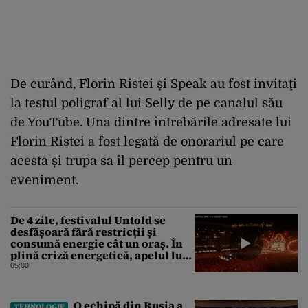
De curând, Florin Ristei şi Speak au fost invitaţi
la testul poligraf al lui Selly de pe canalul său
de YouTube. Una dintre întrebările adresate lui
Florin Ristei a fost legată de onorariul pe care
acesta și trupa sa îl percep pentru un
eveniment.
De 4 zile, festivalul Untold se
desfășoară fără restricții și
consumă energie cât un oraș. În
plină criză energetică, apelul lui
Bolojan de economisire a
05:00
energiei nu s-a auzit la Cluj, în
orașul condus de colegul de
partid, Emil Boc
O echipă din Rusia a
TEHNOLOGIE