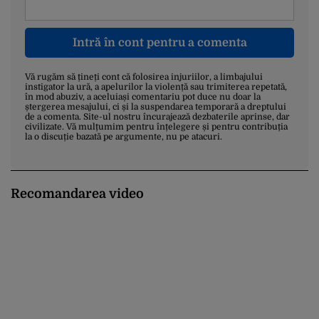
Intră în cont pentru a comenta
Vă rugăm să țineți cont că folosirea injuriilor, a limbajului
instigator la ură, a apelurilor la violență sau trimiterea repetată,
în mod abuziv, a aceluiași comentariu pot duce nu doar la
ștergerea mesajului, ci și la suspendarea temporară a dreptului
de a comenta. Site-ul nostru încurajează dezbaterile aprinse, dar
civilizate. Vă mulțumim pentru înțelegere și pentru contribuția
la o discuție bazată pe argumente, nu pe atacuri.
Recomandarea video