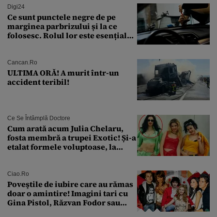
Digi24
Ce sunt punctele negre de pe
marginea parbrizului și la ce
folosesc. Rolul lor este esențial
pentru siguranța mașinii
Cancan.ro
ULTIMA ORĂ! A murit într-un
accident teribil!
Ce Se Întâmplă Doctore
Cum arată acum Julia Chelaru,
fosta membră a trupei Exotic! Și-a
etalat formele voluptoase, la
aproape 50 de ani
Ciao.ro
Poveştile de iubire care au rămas
doar o amintire! Imagini tari cu
Gina Pistol, Răzvan Fodor sau
Andra Măruţă şi foştii parteneri