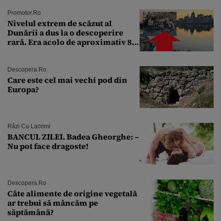
Promotor.ro
Nivelul extrem de scăzut al
Dunării a dus la o descoperire
rară. Era acolo de aproximativ 80
de ani
Descopera.ro
Care este cel mai vechi pod din
Europa?
Râzi Cu Lacrimi
BANCUL ZILEI. Badea Gheorghe: –
Nu pot face dragoste!
Descopera.ro
Câte alimente de origine vegetală
ar trebui să mâncăm pe
săptămână?