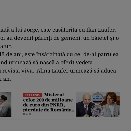
iață a lui Jorge,
este căsătorită cu Ilan Laufer
.
doi au devenit părinți de gemeni, un băiețel și o
atur.
2 de ani, este însărcinată cu cel de-al patrulea
ând urmează să nască a oferit vedeta
 revista Viva. Alina Laufer urmează să aducă
i an.
Misterul
EXCLUSIV
celor 200 de milioane
de euro din PNRR,
pierdute de România
printr-o decizie
05:00
inexplicabilă a Oanei
Gheorghiu. Ultima
hotărâre de guvern ar