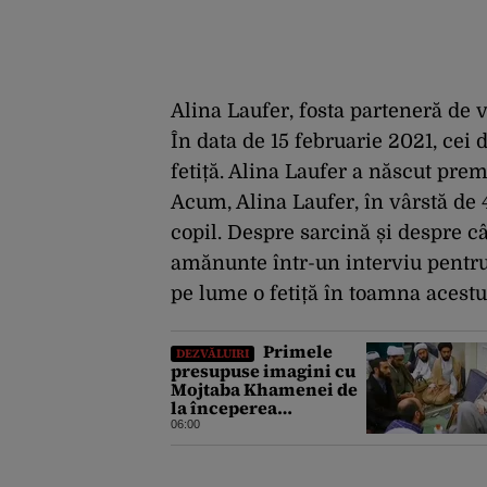
Alina Laufer, fosta parteneră de v
În data de 15 februarie 2021, cei 
fetiță. Alina Laufer a născut prem
Acum, Alina Laufer, în vârstă de 4
copil. Despre sarcină și despre c
amănunte într-un interviu pentru
pe lume o fetiță în toamna acestu
Primele
DEZVĂLUIRI
presupuse imagini cu
Mojtaba Khamenei de
la începerea
războiului au fost
06:00
publicate de o agenție
de știri de stat din Iran