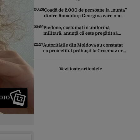
printr-o decizie inexplicabilă a Oanei
Gheorghiu. Ultima hotărâre de guvern
00:26
Coadă de 2.000 de persoane la „nunta”
ar încerca să repare greșeala
dintre Ronaldo și Georgina care n-a
vicepremierului
avut loc. Reacțiile fotbalistului și a
iubitei sale pe social media
23:59
Piedone, costumat în uniformă
militară, anunță că este pregătit să
lupte cu cei care l-au „supărat”: „S-a
întors boomerangul”
22:27
Autoritățile din Moldova au constatat
ca proiectilul prăbușit la Crocmaz era
o dronă-racheta ghidată după
finalizarea primei investigații
Vezi toate articolele
13
FOTO