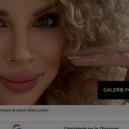
GALERIE 
mează să nască Alina Laufer
Urmărește-ne în Discover