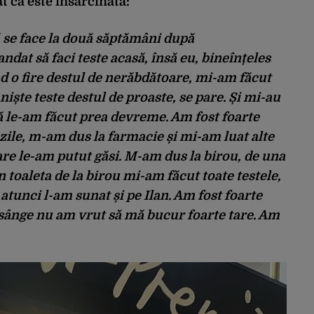
t că este însărcinată:
 se face la două săptămâni după
dat să faci teste acasă, însă eu, bineînțeles
ind o fire destul de nerăbdătoare, mi-am făcut
iște teste destul de proaste, se pare. Și mi-au
ă le-am făcut prea devreme. Am fost foarte
zile, m-am dus la farmacie și mi-am luat alte
care le-am putut găsi. M-am dus la birou, de una
 toaleta de la birou mi-am făcut toate testele,
 atunci l-am sunat și pe Ilan. Am fost foarte
e sânge nu am vrut să mă bucur foarte tare. Am