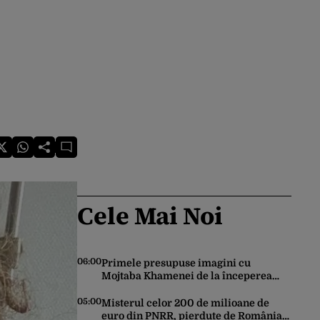
Cele Mai Noi
06:00
Primele presupuse imagini cu
Mojtaba Khamenei de la începerea
războiului au fost publicate de o
agenție de știri de stat din Iran
05:00
Misterul celor 200 de milioane de
euro din PNRR, pierdute de România