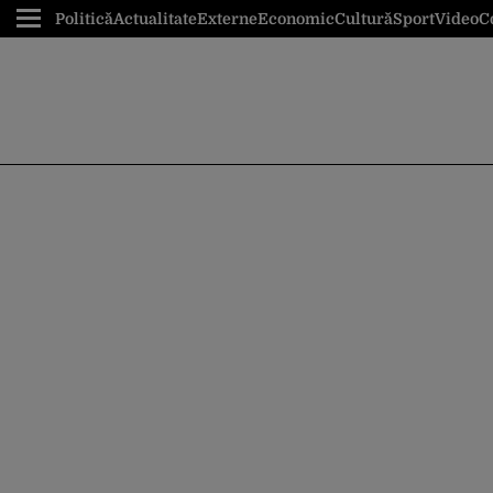
Politică
Actualitate
Externe
Economic
Cultură
Sport
Video
C