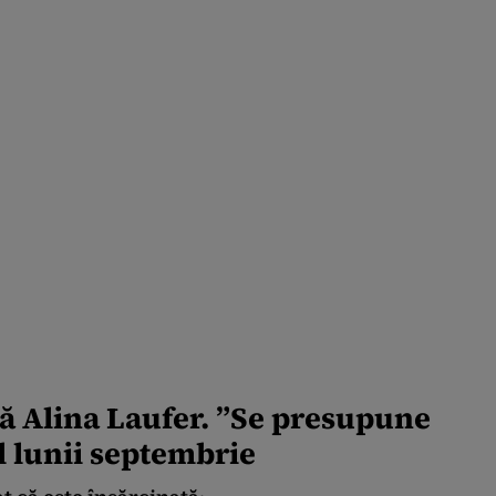
încerca să repare
greșeala
vicepremierului
ă Alina Laufer. ”Se presupune
ul lunii septembrie