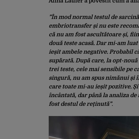
Alina Laufer a povestit cum a afla
”În mod normal testul de sarcină
embriotransfer și nu este recoman
că nu am fost ascultătoare și, fi
două teste acasă. Dar mi-am luat n
ieșit ambele negative. Probabil c
supărată. După care, la opt-nouă 
trei teste, cele mai sensibile pe 
singură, nu am spus nimănui și în
care toate mi-au ieșit pozitive. Și
încântată, dar până la analiza d
fost destul de reținută”
.