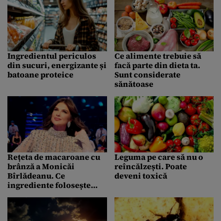
Ingredientul periculos
Ce alimente trebuie să
din sucuri, energizante și
facă parte din dieta ta.
batoane proteice
Sunt considerate
sănătoase
Rețeta de macaroane cu
Leguma pe care să nu o
brânză a Monicăi
reîncălzești. Poate
Bîrlădeanu. Ce
deveni toxică
ingrediente folosește
pentru un gust desăvârșit