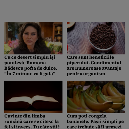
Cu ce desert simplu își
Care sunt beneficiile
potolește Ramona
piperului. Condimentul
Bădescu pofta de dulce.
are numeroase avantaje
”În 7 minute va fi gata”
pentru organism
Cuvinte din limba
Cum poți congela
română care se citesc la
bananele. Pașii simpli pe
fel și invers. Tu câte știi?
care trebuie să îi urmezi