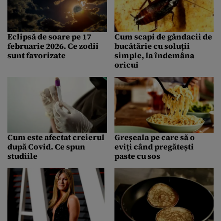
Eclipsă de soare pe 17
Cum scapi de gândacii de
februarie 2026. Ce zodii
bucătărie cu soluții
sunt favorizate
simple, la îndemâna
oricui
Cum este afectat creierul
Greșeala pe care să o
după Covid. Ce spun
eviți când pregătești
studiile
paste cu sos