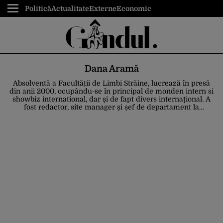
Politică
Actualitate
Externe
Economic
Dana Aramă
Absolventă a Facultății de Limbi Străine, lucrează în presă
din anii 2000, ocupându-se în principal de monden intern si
showbiz international, dar și de fapt divers internațional. A
fost redactor, site manager și șef de departament la
publicații precum Blitz Magazin, Ziarul, Libertatea, Click,
Spynews, Cancan, Pro Sport. De asemenea, a fost redactor-
sef la revista Casino Life & Business Magazine. A fost
redactor de carte la diverse edituri. În prezent este redactor
la Gândul.