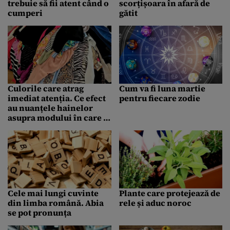
trebuie să fii atent când o
scorțișoara în afară de
cumperi
gătit
Culorile care atrag
Cum va fi luna martie
imediat atenția. Ce efect
pentru fiecare zodie
au nuanțele hainelor
asupra modului în care o
persoană este percepută
Cele mai lungi cuvinte
Plante care protejează de
din limba română. Abia
rele și aduc noroc
se pot pronunța