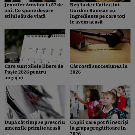
Jennifer Aniston la 57 de
Rețeta de clătite a lui
ani. Ce spune despre
Gordon Ramsay cu
stilul său de viață
ingrediente pe care toți
le avem acasă
Care sunt zilele libere de
Cât costă succesiunea în
Paște 2026 pentru
2026
angajați
După cât timp se prescriu
Copiii care pot fi înscriși
amenzile primite acasă
la grupa pregătitoare în
2026