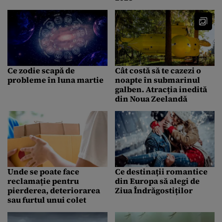
Ce zodie scapă de
Cât costă să te cazezi o
probleme în luna martie
noapte în submarinul
galben. Atracția inedită
din Noua Zeelandă
Unde se poate face
Ce destinații romantice
reclamație pentru
din Europa să alegi de
pierderea, deteriorarea
Ziua Îndrăgostiților
sau furtul unui colet