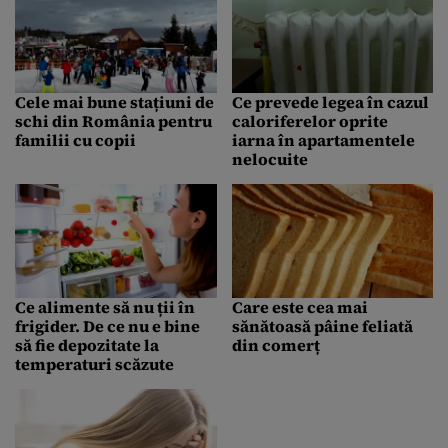
Cele mai bune stațiuni de
Ce prevede legea în cazul
schi din România pentru
caloriferelor oprite
familii cu copii
iarna în apartamentele
nelocuite
Ce alimente să nu ții în
Care este cea mai
frigider. De ce nu e bine
sănătoasă pâine feliată
să fie depozitate la
din comerț
temperaturi scăzute