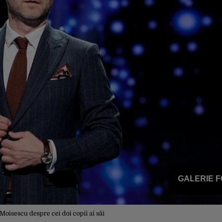
GALERIE 
oisescu despre cei doi copii ai săi