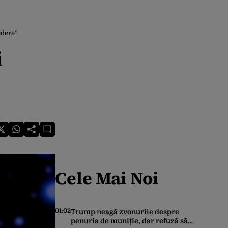
edere”
i
Cele Mai Noi
01:02
Trump neagă zvonurile despre
penuria de muniție, dar refuză să