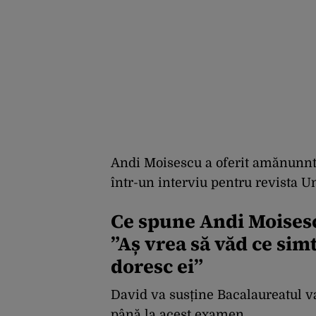
Andi Moisescu a oferit amănunnte d
într-un interviu pentru revista U
Ce spune Andi Moisescu
”Aș vrea să văd ce simt 
doresc ei”
David va susține Bacalaureatul va
până la acest examen.