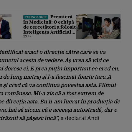
Premieră
TEHNOLOGIE
în Medicină: O echipă
de cercetători a folosit
Inteligența Artificială
pentru a crea primele
23:47
virusuri sintetice la
tratarea de E.coli
entificat exact o direcție către care se va
punctul acesta de vedere. Aș vrea să văd ce
 își doresc ei. E prea puțin important ce cred eu.
 de lung metraj și l-a fascinat foarte tare. A
e și cred că va continua povestea asta. Filmul
a românesc. Mi-a zis că a fost extrem de
 pe direcția asta. Eu n-am lucrat în producția de
a, hai să zicem că e aceeași autostradă, dar e
drăznit să pășesc încă”
, a declarat Andi