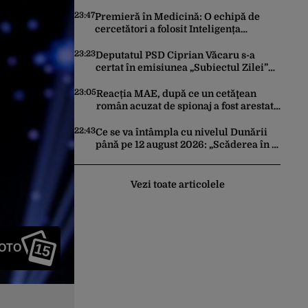
trimită rachete Ucrainei: „Avem și noi
nevoie de rachete”
23:47
Premieră în Medicină: O echipă de
cercetători a folosit Inteligența
Artificială pentru a crea primele
virusuri sintetice la tratarea de E.coli
23:23
Deputatul PSD Ciprian Văcaru s-a
certat în emisiunea „Subiectul Zilei”
cu deputatul USR Cezar Drăgoescu,
deficitul fiind motivul scandalului
23:05
Reacția MAE, după ce un cetăţean
român acuzat de spionaj a fost arestat
în Germania. Complotase cu un
ucrainean ca să asasineze un
22:43
Ce se va întâmpla cu nivelul Dunării
producător de drone
până pe 12 august 2026: „Scăderea în 7
zile este de 10 centimetri”
Vezi toate articolele
15
FOTO