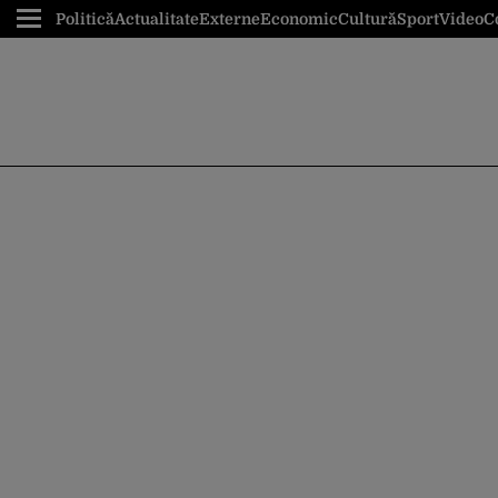
Politică
Actualitate
Externe
Economic
Cultură
Sport
Video
C