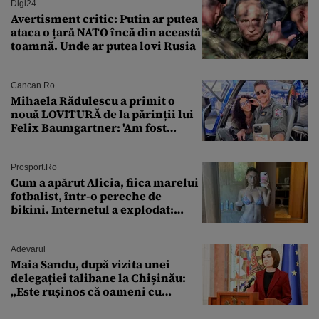
Digi24
Avertisment critic: Putin ar putea
ataca o țară NATO încă din această
toamnă. Unde ar putea lovi Rusia
Cancan.ro
Mihaela Rădulescu a primit o
nouă LOVITURĂ de la părinții lui
Felix Baumgartner: 'Am fost
ȘTEARSĂ complet din
Prosport.ro
Cum a apărut Alicia, fiica marelui
fotbalist, într-o pereche de
bikini. Internetul a explodat:
„Zeiță superbă!”
Adevarul
Maia Sandu, după vizita unei
delegației talibane la Chișinău:
„Este rușinos că oameni cu
funcții înalte nu se
documentează”