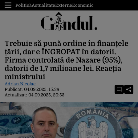
Politică
Actualitate
Externe
Economic
Trebuie să pună ordine în finanțele
țării, dar e ÎNGROPAT în datorii.
Firma controlată de Nazare (95%),
datorii de 1,7 milioane lei. Reacția
ministrului
Adrian Nicolae
Publicat:
04.09.2025, 15:38
Actualizat:
04.09.2025, 20:53