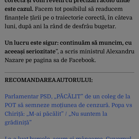
corecta și vom reveni cu precizări acolo unde
este cazul.
Facem tot posibilul să readucem
finanțele țării pe o traiectorie corectă, în câteva
luni, după ani la rând de desfrâu bugetar.
Un lucru este sigur: continuăm să muncim, cu
aceeași seriozitate
”, a scris ministrul Alexandru
Nazare pe pagina sa de Facebook.
RECOMANDAREA AUTORULUI:
Parlamentar PSD, „PĂCĂLIT” de un coleg de la
POT să semneze moțiunea de cenzură. Popa vs
Chiriță: „M-ai păcălit” / „Nu suntem la
grădiniță”
Le-a luat bursele, acum și mâncarea. Guvernul