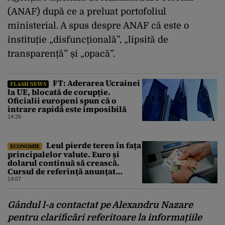
(ANAF) după ce a preluat portofoliul
ministerial. A spus despre ANAF că este o
instituție „disfuncțională”, „lipsită de
transparență” și „opacă”.
FT: Aderarea Ucrainei
FLASH NEWS
la UE, blocată de corupție.
Oficialii europeni spun că o
intrare rapidă este imposibilă
14:26
Leul pierde teren în fața
ECONOMIE
principalelor valute. Euro și
dolarul continuă să crească.
Cursul de referință anunțat
pentru vineri de BNR
14:07
Gândul
l-a contactat pe Alexandru Nazare
pentru clarificări referitoare la informațiile