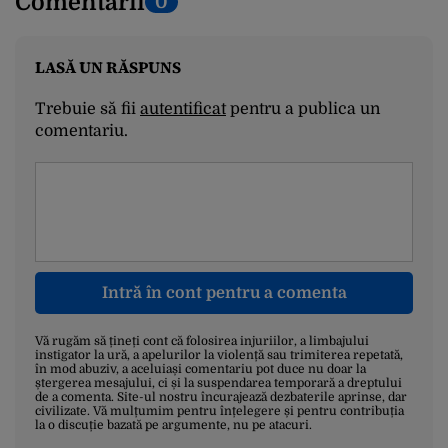
Comentarii
0
LASĂ UN RĂSPUNS
Trebuie să fii
autentificat
pentru a publica un
comentariu.
Intră în cont pentru a comenta
Vă rugăm să țineți cont că folosirea injuriilor, a limbajului
instigator la ură, a apelurilor la violență sau trimiterea repetată,
în mod abuziv, a aceluiași comentariu pot duce nu doar la
ștergerea mesajului, ci și la suspendarea temporară a dreptului
de a comenta. Site-ul nostru încurajează dezbaterile aprinse, dar
civilizate. Vă mulțumim pentru înțelegere și pentru contribuția
la o discuție bazată pe argumente, nu pe atacuri.